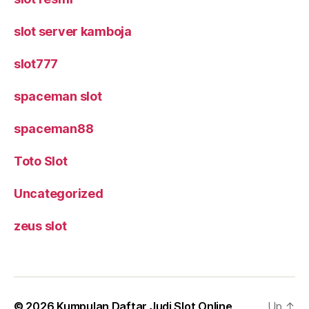
slot server kamboja
slot777
spaceman slot
spaceman88
Toto Slot
Uncategorized
zeus slot
© 2026
Kumpulan Daftar Judi Slot Online
Up
↑