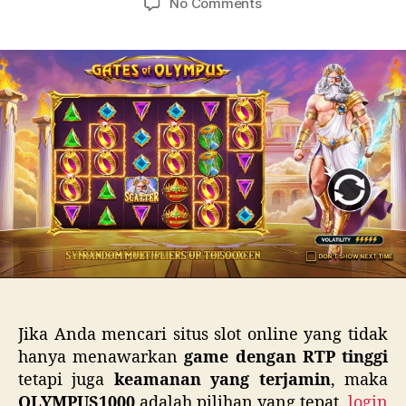
on
No Comments
Bergabung
di
OLYMPUS1000:
Situs
Slot
Paling
Gacor
dan
Terpercaya
untuk
Pemain
Jika Anda mencari situs slot online yang tidak
hanya menawarkan
game dengan RTP tinggi
tetapi juga
keamanan yang terjamin
, maka
OLYMPUS1000
adalah pilihan yang tepat.
login