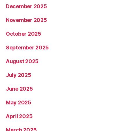
December 2025
November 2025
October 2025
September 2025
August 2025
July 2025
June 2025
May 2025
April 2025
March 2025