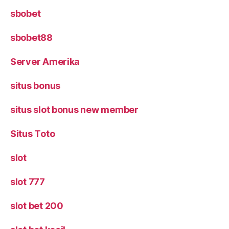
sbobet
sbobet88
Server Amerika
situs bonus
situs slot bonus new member
Situs Toto
slot
slot 777
slot bet 200