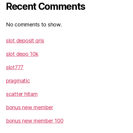
Recent Comments
No comments to show.
slot deposit qris
slot depo 10k
slot777
pragmatic
scatter hitam
bonus new member
bonus new member 100