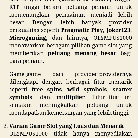
RTP tinggi berarti peluang pemain untuk
memenangkan permainan menjadi lebih
besar. Dengan lebih banyak provider
berkualitas seperti
Pragmatic Play
,
Joker123
,
Microgaming
, dan lainnya, OLYMPUS1000
menawarkan beragam pilihan game slot yang
memberikan
peluang menang besar
bagi
para pemain.
Game-game dari provider-providernya
dilengkapi dengan berbagai fitur menarik
seperti
free spins
,
wild symbols
,
scatter
symbols
, dan
multiplier
. Fitur-fitur ini
semakin meningkatkan peluang untuk
mendapatkan kemenangan yang lebih tinggi.
Varian Game Slot yang Luas dan Menarik
OLYMPUS1000 tidak hanya menyediakan