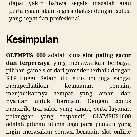
dapat yakin bahwa segala masalah atau
pertanyaan akan segera diatasi dengan solusi
yang cepat dan profesional.
Kesimpulan
OLYMPUS1000
adalah situs
slot paling gacor
dan terpercaya
yang menawarkan berbagai
pilihan game slot dari provider terbaik dengan
RTP tinggi. Selain itu, situs ini juga sangat
memperhatikan keamanan pemain,
menjadikannya tempat yang aman dan
nyaman untuk bermain. Dengan bonus
menarik, transaksi yang aman, serta layanan
pelanggan yang responsif, OLYMPUS1000
adalah pilihan utama bagi para pemain yang
ingin merasakan sensasi bermain slot online