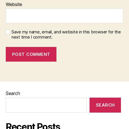
Website
Save my name, email, and website in this browser for the
next time I comment.
Search
SEARCH
Recent Posts