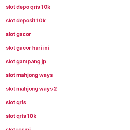
slot depo qris 10k
slot deposit 10k
slot gacor
slot gacor hari ini
slot gampang jp
slot mahjong ways
slot mahjong ways 2
slot qris
slot qris 10k
slot resmi