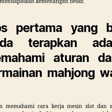
 mendapatkan kemenangan besar.
ps pertama yang b
da terapkan ada
mahami aturan da
rmainan mahjong w
n memahami cara kerja mesin slot dan s