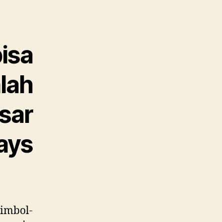
isa
lah
sar
ays
imbol-