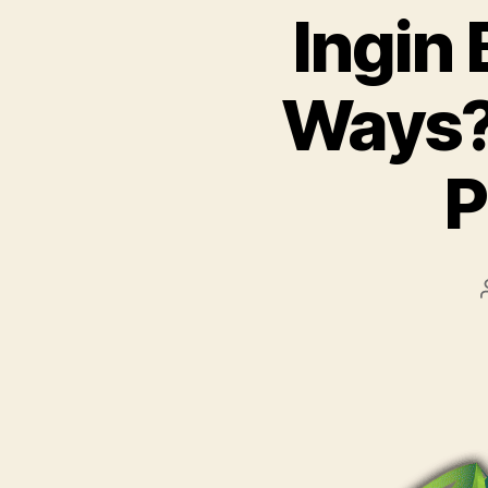
Ingin
Ways?
P