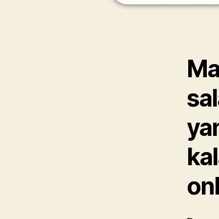
Ma
sa
ya
ka
on