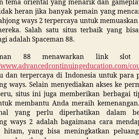
n tema oriental yang menarik dan gamepla
tidak heran jika banyak pemain yang mencar
ahjong ways 2 terpercaya untuk memuaskan
mereka. Salah satu situs terbaik yang bis
gi adalah Spaceman 88.
eman 88 menawarkan link slot 
//www.advancedcontinuingeducation.com/cou
u dan terpercaya di Indonesia untuk para 
ng ways. Selain menyediakan akses ke per
eru, situs ini juga memberikan berbagai t
untuk membantu Anda meraih kemenangan.
hal yang perlu diperhatikan dalam b
ng ways 2 adalah bagaimana cara menda
er hitam, yang bisa meningkatkan peluan