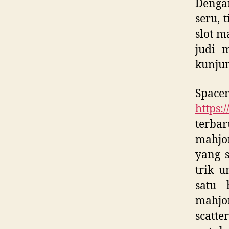
Denga
seru, 
slot m
judi 
kunjun
Spac
https:
terbar
mahjo
yang s
trik 
satu 
mahjo
scatt