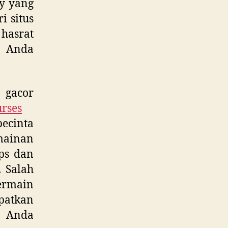
y yang
i situs
 hasrat
a Anda
gacor
rses
pecinta
mainan
ips dan
 Salah
ermain
patkan
g Anda