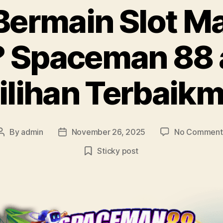
 Bermain Slot M
 Spaceman 88 
ilihan Terbaik
By
admin
November 26, 2025
No Comment
Post
Post
author
date
Sticky post