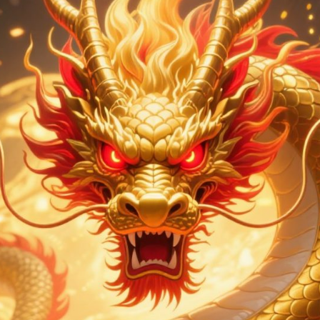
2
Gacor
Resmi
Mudah
Menang
2026