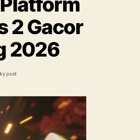
Platform
s 2 Gacor
g 2026
cky post
n