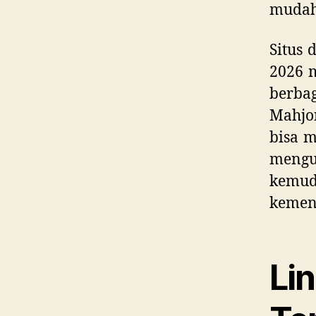
mudah
Situs
2026 
berba
Mahjo
bisa 
mengu
kemu
kemen
Li