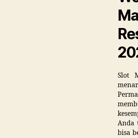
Ma
Re
20
Slot 
mena
Perma
memb
kesem
Anda 
bisa b