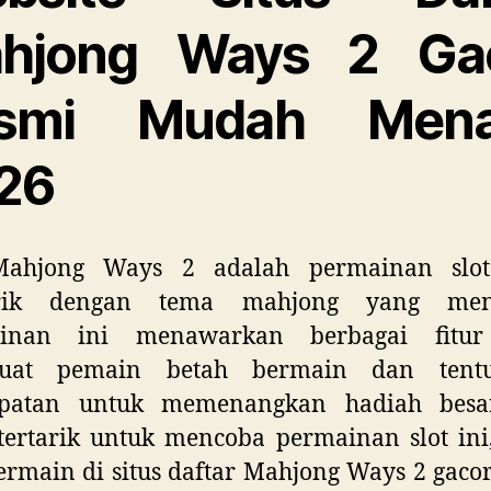
hjong Ways 2 Ga
smi Mudah Men
26
Mahjong Ways 2 adalah permainan slo
rik dengan tema mahjong yang men
inan ini menawarkan berbagai fitu
uat pemain betah bermain dan tentu
patan untuk memenangkan hadiah besar
tertarik untuk mencoba permainan slot ini
ermain di situs daftar Mahjong Ways 2 gaco