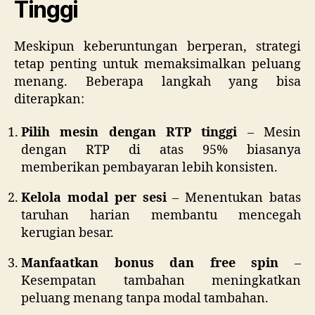
Tinggi
Meskipun keberuntungan berperan, strategi
tetap penting untuk memaksimalkan peluang
menang. Beberapa langkah yang bisa
diterapkan:
Pilih mesin dengan RTP tinggi
– Mesin
dengan RTP di atas 95% biasanya
memberikan pembayaran lebih konsisten.
Kelola modal per sesi
– Menentukan batas
taruhan harian membantu mencegah
kerugian besar.
Manfaatkan bonus dan free spin
–
Kesempatan tambahan meningkatkan
peluang menang tanpa modal tambahan.