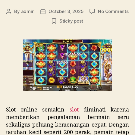
on
By
admin
October 3, 2025
No Comments
Post
Post
Ra
author
date
Sticky post
Ke
Ce
di
NE
Slo
Se
Je
Be
20
Pe
Slot online semakin
slot
diminati karena
memberikan pengalaman bermain seru
sekaligus peluang kemenangan cepat. Dengan
taruhan kecil seperti 200 perak, pemain tetap