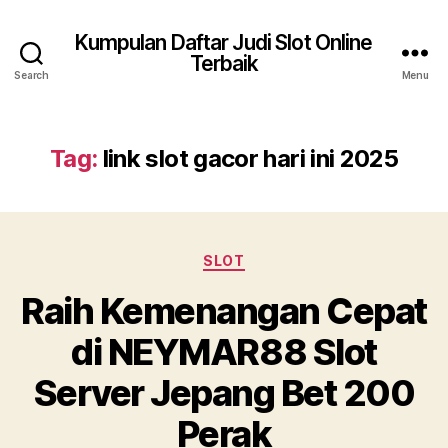
Kumpulan Daftar Judi Slot Online
Terbaik
Search
Menu
Tag:
link slot gacor hari ini 2025
Categories
SLOT
Raih Kemenangan Cepat
di NEYMAR88 Slot
Server Jepang Bet 200
Perak