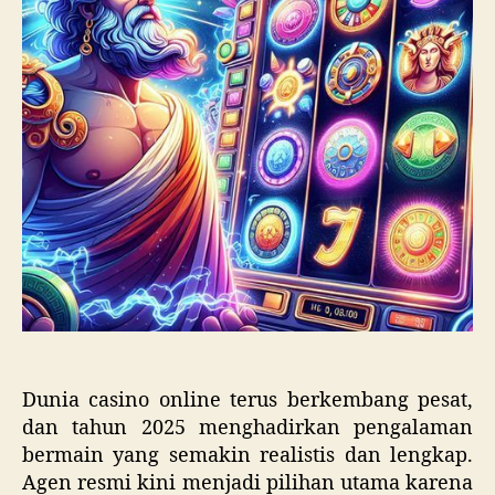
dan
Slot
Dadu
Resmi
Dunia casino online terus berkembang pesat,
dan tahun 2025 menghadirkan pengalaman
bermain yang semakin realistis dan lengkap.
Agen resmi kini menjadi pilihan utama karena