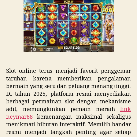
di
NEYMAR88
–
Bandar
Resmi
2025
&
Peluang
Menang
Tinggi
Slot online terus menjadi favorit penggemar
taruhan karena memberikan pengalaman
bermain yang seru dan peluang menang tinggi.
Di tahun 2025, platform resmi menyediakan
berbagai permainan slot dengan mekanisme
adil, memungkinkan pemain meraih
link
neymar88
kemenangan maksimal sekaligus
menikmati hiburan interaktif. Memilih bandar
resmi menjadi langkah penting agar setiap