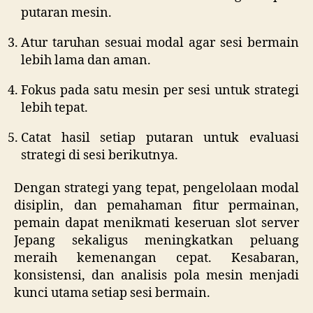
putaran mesin.
Atur taruhan sesuai modal agar sesi bermain
lebih lama dan aman.
Fokus pada satu mesin per sesi untuk strategi
lebih tepat.
Catat hasil setiap putaran untuk evaluasi
strategi di sesi berikutnya.
Dengan strategi yang tepat, pengelolaan modal
disiplin, dan pemahaman fitur permainan,
pemain dapat menikmati keseruan slot server
Jepang sekaligus meningkatkan peluang
meraih kemenangan cepat. Kesabaran,
konsistensi, dan analisis pola mesin menjadi
kunci utama setiap sesi bermain.