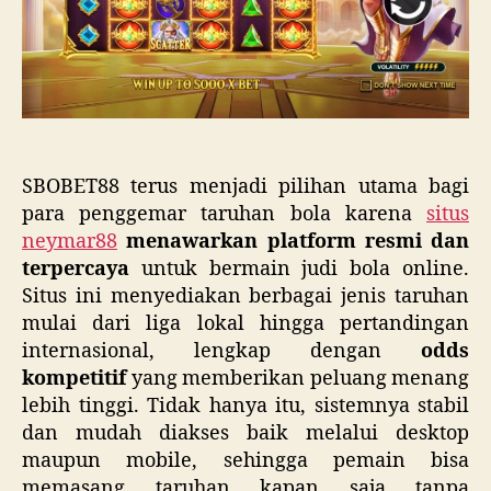
SBOBET88 terus menjadi pilihan utama bagi
para penggemar taruhan bola karena
situs
neymar88
menawarkan platform resmi dan
terpercaya
untuk bermain judi bola online.
Situs ini menyediakan berbagai jenis taruhan
mulai dari liga lokal hingga pertandingan
internasional, lengkap dengan
odds
kompetitif
yang memberikan peluang menang
lebih tinggi. Tidak hanya itu, sistemnya stabil
dan mudah diakses baik melalui desktop
maupun mobile, sehingga pemain bisa
memasang taruhan kapan saja tanpa