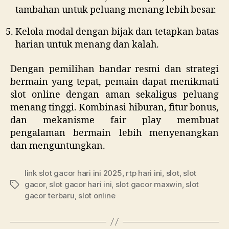
tambahan untuk peluang menang lebih besar.
Kelola modal dengan bijak dan tetapkan batas
harian untuk menang dan kalah.
Dengan pemilihan bandar resmi dan strategi
bermain yang tepat, pemain dapat menikmati
slot online dengan aman sekaligus peluang
menang tinggi. Kombinasi hiburan, fitur bonus,
dan mekanisme fair play membuat
pengalaman bermain lebih menyenangkan
dan menguntungkan.
link slot gacor hari ini 2025
,
rtp hari ini
,
slot
,
slot
gacor
,
slot gacor hari ini
,
slot gacor maxwin
,
slot
Tags
gacor terbaru
,
slot online