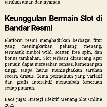
taruhan aman dan nyaman.
Keunggulan Bermain Slot di
Bandar Resmi
Platform resmi menghadirkan berbagai fitur
yang meningkatkan peluang menang,
termasuk simbol wild, scatter, free spin, dan
bonus tambahan. Slot terbaru dirancang agar
pemain dapat merasakan sensasi kemenangan
tinggi tanpa harus meningkatkan taruhan
secara drastis. Tema permainan yang variatif
dan grafis interaktif menambah keseruan
setiap putaran.
Baca juga: Strategi Efektif Menang Slot Online
2025