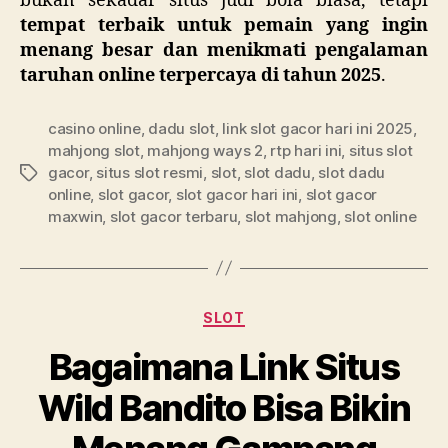
bukan sekadar situs judi bola biasa, tetapi
tempat terbaik untuk pemain yang ingin
menang besar dan menikmati pengalaman
taruhan online terpercaya di tahun 2025
.
casino online
,
dadu slot
,
link slot gacor hari ini 2025
,
mahjong slot
,
mahjong ways 2
,
rtp hari ini
,
situs slot
gacor
,
situs slot resmi
,
slot
,
slot dadu
,
slot dadu
Tags
online
,
slot gacor
,
slot gacor hari ini
,
slot gacor
maxwin
,
slot gacor terbaru
,
slot mahjong
,
slot online
Categories
SLOT
Bagaimana Link Situs
Wild Bandito Bisa Bikin