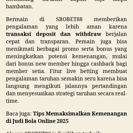
hambatan.
Bermain di SBOBET88 memberikan
pengalaman yang lebih aman karena
transaksi deposit dan withdraw
berjalan
cepat dan transparan. Pemain juga bisa
menikmati berbagai promo serta bonus yang
meningkatkan potensi kemenangan, mulai
dari bonus new member hingga cashback bagi
member setia. Fitur live betting membuat
pengalaman taruhan semakin seru karena bisa
langsung mengikuti jalannya pertandingan
dan menyesuaikan strategi taruhan secara real-
time.
Baca juga:
Tips Memaksimalkan Kemenangan
di Judi Bola Online 2025