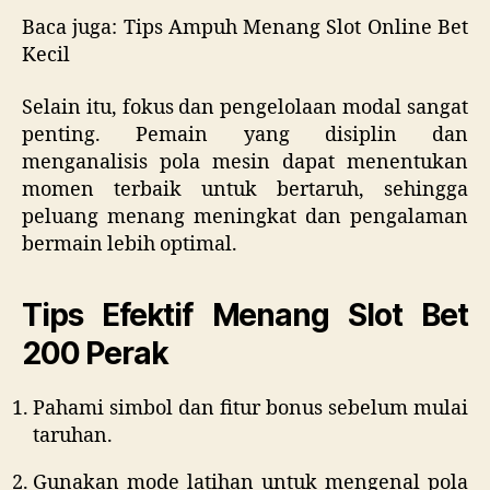
Baca juga: Tips Ampuh Menang Slot Online Bet
Kecil
Selain itu, fokus dan pengelolaan modal sangat
penting. Pemain yang disiplin dan
menganalisis pola mesin dapat menentukan
momen terbaik untuk bertaruh, sehingga
peluang menang meningkat dan pengalaman
bermain lebih optimal.
Tips Efektif Menang Slot Bet
200 Perak
Pahami simbol dan fitur bonus sebelum mulai
taruhan.
Gunakan mode latihan untuk mengenal pola