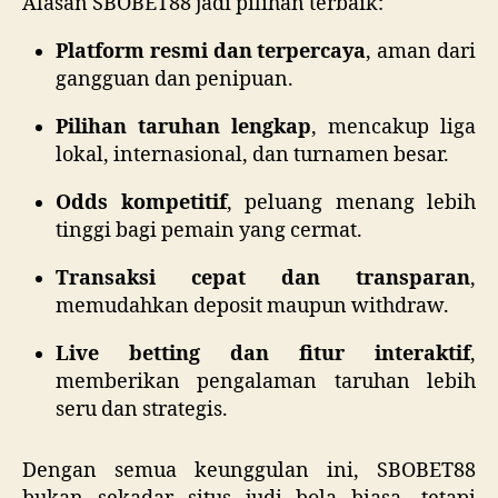
Alasan SBOBET88 jadi pilihan terbaik:
Platform resmi dan terpercaya
, aman dari
gangguan dan penipuan.
Pilihan taruhan lengkap
, mencakup liga
lokal, internasional, dan turnamen besar.
Odds kompetitif
, peluang menang lebih
tinggi bagi pemain yang cermat.
Transaksi cepat dan transparan
,
memudahkan deposit maupun withdraw.
Live betting dan fitur interaktif
,
memberikan pengalaman taruhan lebih
seru dan strategis.
Dengan semua keunggulan ini, SBOBET88