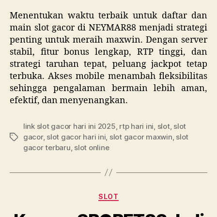
Menentukan waktu terbaik untuk daftar dan
main slot gacor di NEYMAR88 menjadi strategi
penting untuk meraih maxwin. Dengan server
stabil, fitur bonus lengkap, RTP tinggi, dan
strategi taruhan tepat, peluang jackpot tetap
terbuka. Akses mobile menambah fleksibilitas
sehingga pengalaman bermain lebih aman,
efektif, dan menyenangkan.
link slot gacor hari ini 2025
,
rtp hari ini
,
slot
,
slot
gacor
,
slot gacor hari ini
,
slot gacor maxwin
,
slot
Tags
gacor terbaru
,
slot online
Categories
SLOT