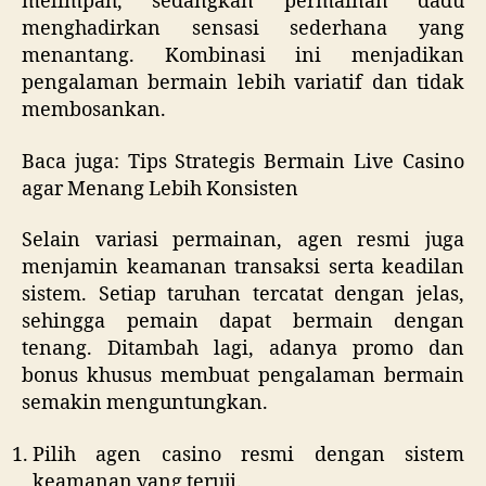
melimpah, sedangkan permainan dadu
menghadirkan sensasi sederhana yang
menantang. Kombinasi ini menjadikan
pengalaman bermain lebih variatif dan tidak
membosankan.
Baca juga: Tips Strategis Bermain Live Casino
agar Menang Lebih Konsisten
Selain variasi permainan, agen resmi juga
menjamin keamanan transaksi serta keadilan
sistem. Setiap taruhan tercatat dengan jelas,
sehingga pemain dapat bermain dengan
tenang. Ditambah lagi, adanya promo dan
bonus khusus membuat pengalaman bermain
semakin menguntungkan.
Pilih agen casino resmi dengan sistem
keamanan yang teruji.