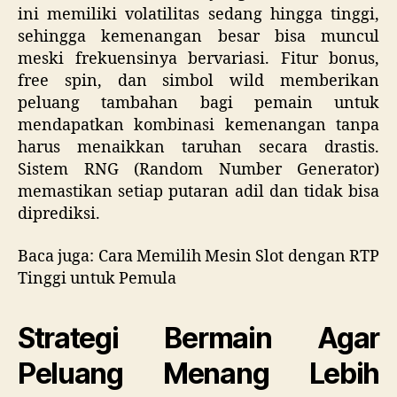
ini memiliki volatilitas sedang hingga tinggi,
sehingga kemenangan besar bisa muncul
meski frekuensinya bervariasi. Fitur bonus,
free spin, dan simbol wild memberikan
peluang tambahan bagi pemain untuk
mendapatkan kombinasi kemenangan tanpa
harus menaikkan taruhan secara drastis.
Sistem RNG (Random Number Generator)
memastikan setiap putaran adil dan tidak bisa
diprediksi.
Baca juga: Cara Memilih Mesin Slot dengan RTP
Tinggi untuk Pemula
Strategi Bermain Agar
Peluang Menang Lebih