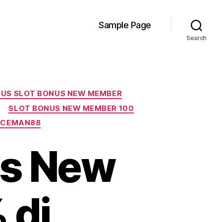
Sample Page
Search
TUS SLOT BONUS NEW MEMBER
SLOT BONUS NEW MEMBER 100
ACEMAN88
us New
 di