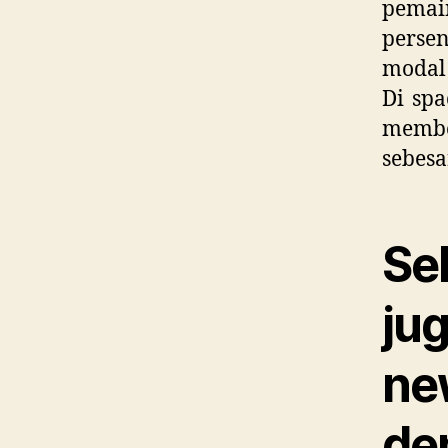
pemai
persen
modal
Di sp
membe
sebesa
Se
ju
ne
de