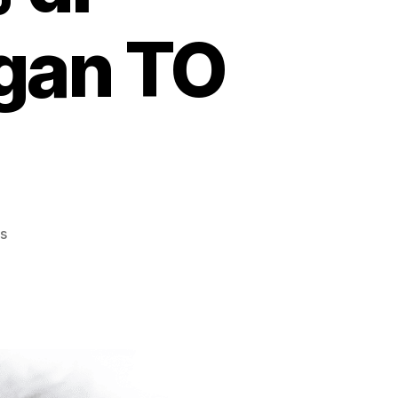
gan TO
on
s
Manfaatkan
Bonus
New
Member
100%
di
Spaceman88