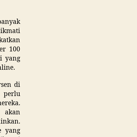
banyak
nikmati
katkan
er 100
i yang
line.
sen di
 perlu
ereka.
s akan
inkan.
e yang