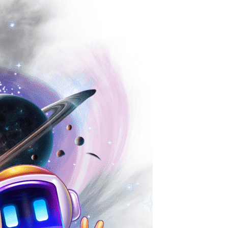
dengan
TO
5x