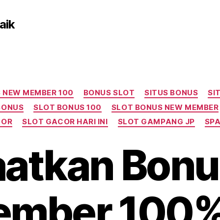
aik
Categories
 NEW MEMBER 100
BONUS SLOT
SITUS BONUS
SI
BONUS
SLOT BONUS 100
SLOT BONUS NEW MEMBER
COR
SLOT GACOR HARI INI
SLOT GAMPANG JP
SP
atkan Bon
mber 100%