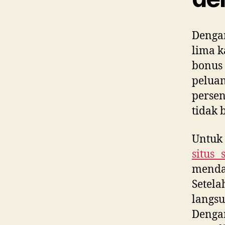
Denga
lima k
bonus
pelua
perse
tidak 
Untuk
situs 
menda
Setel
langs
Denga