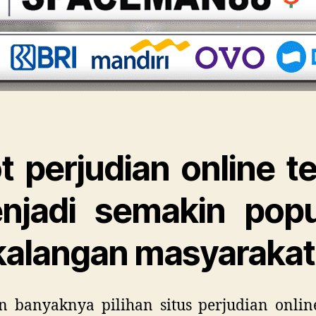
t perjudian online t
njadi semakin popu
 kalangan masyarakat
n banyaknya pilihan situs perjudian onlin