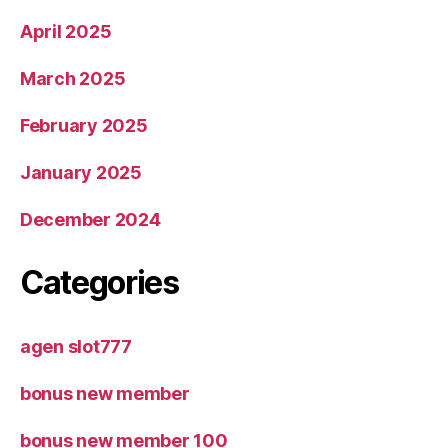
April 2025
March 2025
February 2025
January 2025
December 2024
Categories
agen slot777
bonus new member
bonus new member 100