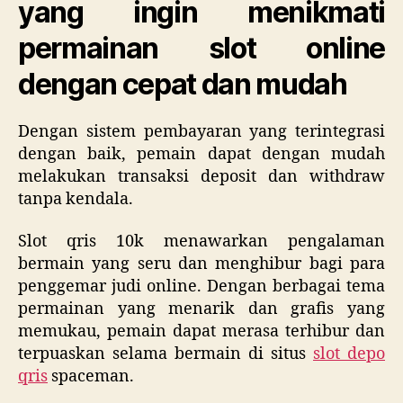
yang ingin menikmati
permainan slot online
dengan cepat dan mudah
Dengan sistem pembayaran yang terintegrasi
dengan baik, pemain dapat dengan mudah
melakukan transaksi deposit dan withdraw
tanpa kendala.
Slot qris 10k menawarkan pengalaman
bermain yang seru dan menghibur bagi para
penggemar judi online. Dengan berbagai tema
permainan yang menarik dan grafis yang
memukau, pemain dapat merasa terhibur dan
terpuaskan selama bermain di situs
slot depo
qris
spaceman.