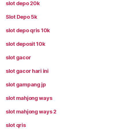
slot depo 20k
Slot Depo 5k
slot depo qris 10k
slot deposit 10k
slot gacor
slot gacor hari ini
slot gampang jp
slot mahjong ways
slot mahjong ways 2
slot qris