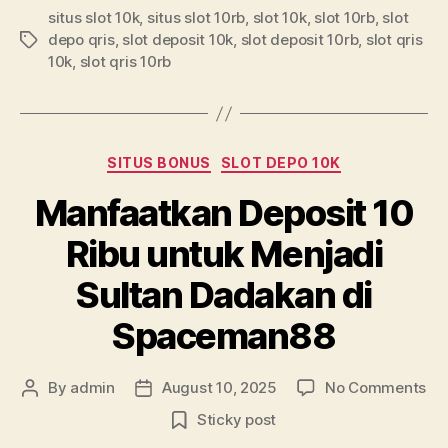
situs slot 10k
,
situs slot 10rb
,
slot 10k
,
slot 10rb
,
slot
depo qris
,
slot deposit 10k
,
slot deposit 10rb
,
slot qris
Tags
10k
,
slot qris 10rb
Categories
SITUS BONUS
SLOT DEPO 10K
Manfaatkan Deposit 10
Ribu untuk Menjadi
Sultan Dadakan di
Spaceman88
on
By
admin
August 10, 2025
No Comments
Post
Post
Ma
author
date
Sticky post
De