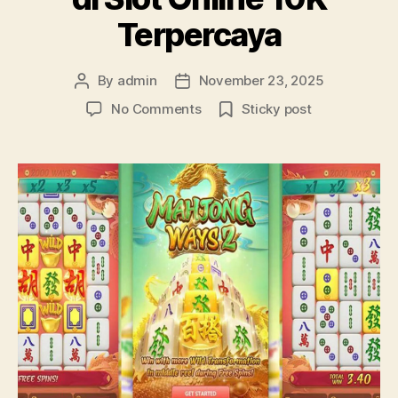
Terpercaya
By
admin
November 23, 2025
Post
Post
author
date
on
No Comments
Sticky post
Peluang
Jackpot
Besar
di
Slot
Online
10K
Terpercaya