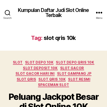
Kumpulan Daftar Judi Slot Online
Terbaik
Search
Menu
Tag:
slot qris 10k
Categories
SLOT
SLOT DEPO 10K
SLOT DEPO QRIS 10K
SLOT DEPOSIT 10K
SLOT GACOR
SLOT GACOR HARI INI
SLOT GAMPANG JP
SLOT QRIS
SLOT QRIS 10K
SLOT RESMI
SPACEMAN SLOT
Peluang Jackpot Besar
di Slot Online 10K