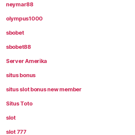
neymar88
olympus1000
sbobet
sbobet88
Server Amerika
situs bonus
situs slot bonus new member
Situs Toto
slot
slot 777