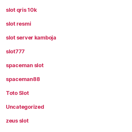
slot qris 10k
slot resmi
slot server kamboja
slot777
spaceman slot
spaceman88
Toto Slot
Uncategorized
zeus slot