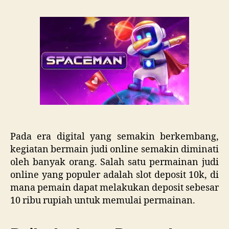
10
Rib
un
Me
Sul
Da
di
Sp
Pada era digital yang semakin berkembang,
kegiatan bermain judi online semakin diminati
oleh banyak orang. Salah satu permainan judi
online yang populer adalah slot deposit 10k, di
mana pemain dapat melakukan deposit sebesar
10 ribu rupiah untuk memulai permainan.