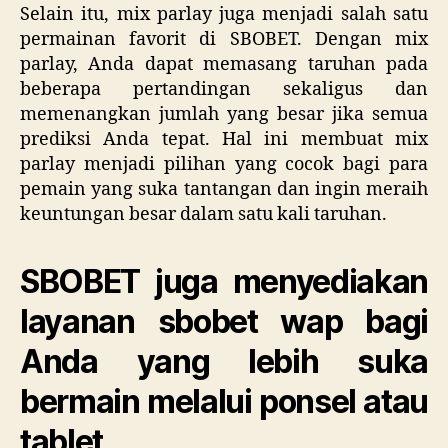
Selain itu, mix parlay juga menjadi salah satu
permainan favorit di SBOBET. Dengan mix
parlay, Anda dapat memasang taruhan pada
beberapa pertandingan sekaligus dan
memenangkan jumlah yang besar jika semua
prediksi Anda tepat. Hal ini membuat mix
parlay menjadi pilihan yang cocok bagi para
pemain yang suka tantangan dan ingin meraih
keuntungan besar dalam satu kali taruhan.
SBOBET juga menyediakan
layanan sbobet wap bagi
Anda yang lebih suka
bermain melalui ponsel atau
tablet