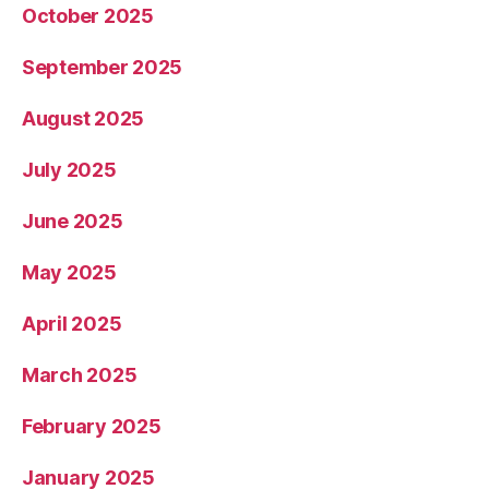
October 2025
September 2025
August 2025
July 2025
June 2025
May 2025
April 2025
March 2025
February 2025
January 2025