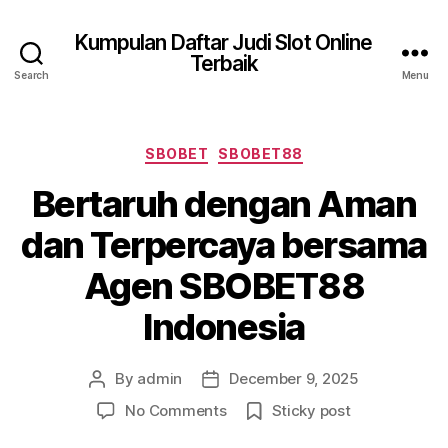
Kumpulan Daftar Judi Slot Online
Terbaik
Search
Menu
Categories
SBOBET
SBOBET88
Bertaruh dengan Aman
dan Terpercaya bersama
Agen SBOBET88
Indonesia
By
admin
December 9, 2025
Post
Post
author
date
on
No Comments
Sticky post
Bertaruh