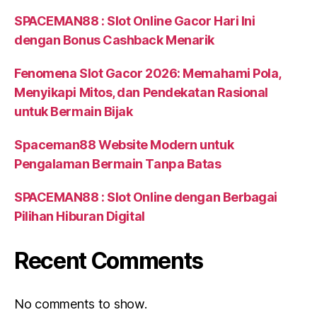
SPACEMAN88 : Slot Online Gacor Hari Ini
dengan Bonus Cashback Menarik
Fenomena Slot Gacor 2026: Memahami Pola,
Menyikapi Mitos, dan Pendekatan Rasional
untuk Bermain Bijak
Spaceman88 Website Modern untuk
Pengalaman Bermain Tanpa Batas
SPACEMAN88 : Slot Online dengan Berbagai
Pilihan Hiburan Digital
Recent Comments
No comments to show.