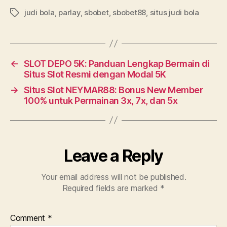
judi bola
,
parlay
,
sbobet
,
sbobet88
,
situs judi bola
Tags
←
SLOT DEPO 5K: Panduan Lengkap Bermain di
Situs Slot Resmi dengan Modal 5K
→
Situs Slot NEYMAR88: Bonus New Member
100% untuk Permainan 3x, 7x, dan 5x
Leave a Reply
Your email address will not be published.
Required fields are marked
*
Comment
*