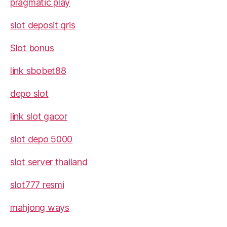
pragmatic play
slot deposit qris
Slot bonus
link sbobet88
depo slot
link slot gacor
slot depo 5000
slot server thailand
slot777 resmi
mahjong ways