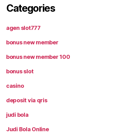
Categories
agen slot777
bonus new member
bonus new member 100
bonus slot
casino
deposit via qris
judi bola
Judi Bola Online