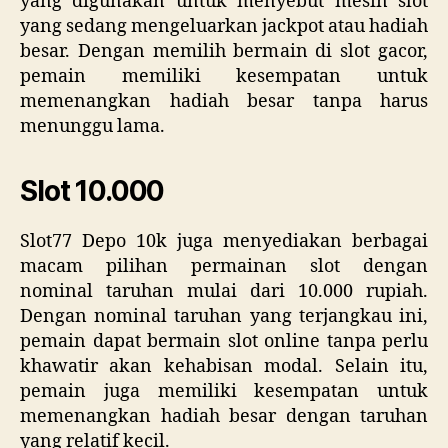
yang digunakan untuk menyebut mesin slot
yang sedang mengeluarkan jackpot atau hadiah
besar. Dengan memilih bermain di slot gacor,
pemain memiliki kesempatan untuk
memenangkan hadiah besar tanpa harus
menunggu lama.
Slot 10.000
Slot77 Depo 10k juga menyediakan berbagai
macam pilihan permainan slot dengan
nominal taruhan mulai dari 10.000 rupiah.
Dengan nominal taruhan yang terjangkau ini,
pemain dapat bermain slot online tanpa perlu
khawatir akan kehabisan modal. Selain itu,
pemain juga memiliki kesempatan untuk
memenangkan hadiah besar dengan taruhan
yang relatif kecil.