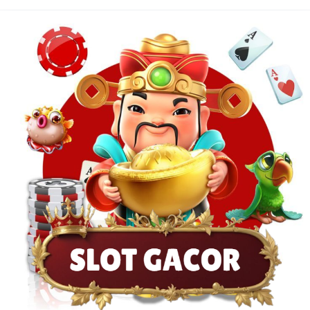
Slo
Onl
Ter
di
Slo
De
10k