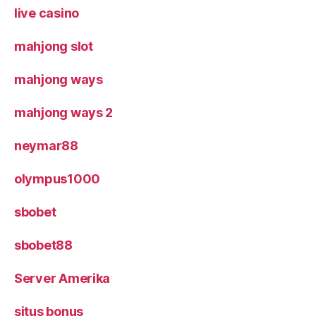
live casino
mahjong slot
mahjong ways
mahjong ways 2
neymar88
olympus1000
sbobet
sbobet88
Server Amerika
situs bonus