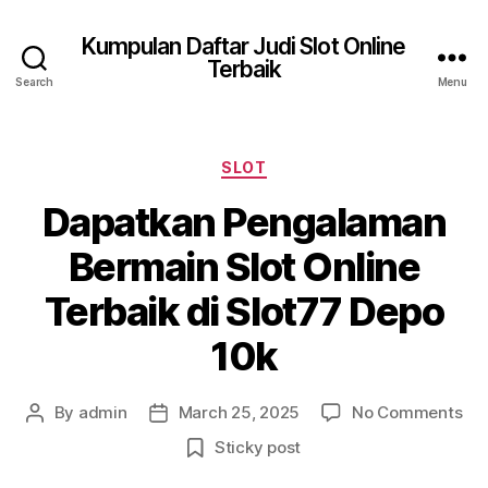
Kumpulan Daftar Judi Slot Online
Terbaik
Search
Menu
Categories
SLOT
Dapatkan Pengalaman
Bermain Slot Online
Terbaik di Slot77 Depo
10k
on
By
admin
March 25, 2025
No Comments
Post
Post
Da
author
date
Sticky post
Pe
Be