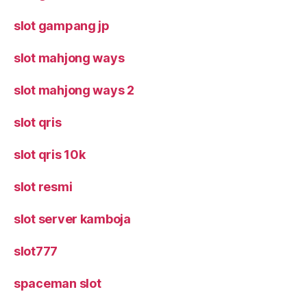
slot gampang jp
slot mahjong ways
slot mahjong ways 2
slot qris
slot qris 10k
slot resmi
slot server kamboja
slot777
spaceman slot