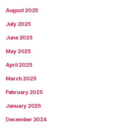
August 2025
July 2025
June 2025
May 2025
April 2025
March 2025
February 2025
January 2025
December 2024