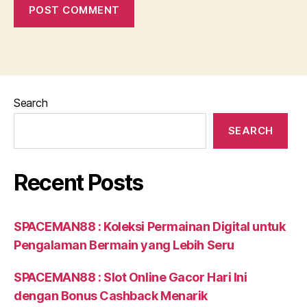
Search
SEARCH
Recent Posts
SPACEMAN88 : Koleksi Permainan Digital untuk
Pengalaman Bermain yang Lebih Seru
SPACEMAN88 : Slot Online Gacor Hari Ini
dengan Bonus Cashback Menarik