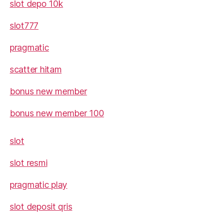
slot depo 10k
slot777
pragmatic
scatter hitam
bonus new member
bonus new member 100
slot
slot resmi
pragmatic play
slot deposit qris