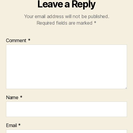
Leave a Reply
Your email address will not be published.
Required fields are marked
*
Comment
*
Name
*
Email
*