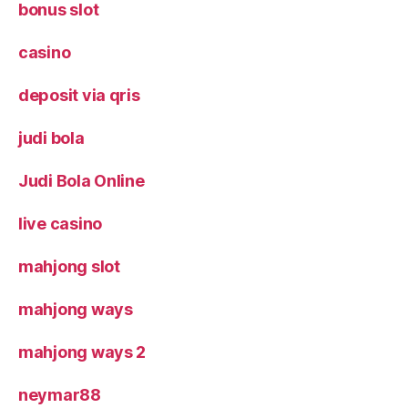
bonus slot
casino
deposit via qris
judi bola
Judi Bola Online
live casino
mahjong slot
mahjong ways
mahjong ways 2
neymar88