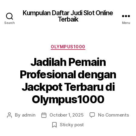
Kumpulan Daftar Judi Slot Online
Terbaik
Search
Menu
Categories
OLYMPUS1000
Jadilah Pemain
Profesional dengan
Jackpot Terbaru di
Olympus1000
on
By
admin
October 1, 2025
No Comments
Post
Post
Jad
author
date
Sticky post
Pe
Pro