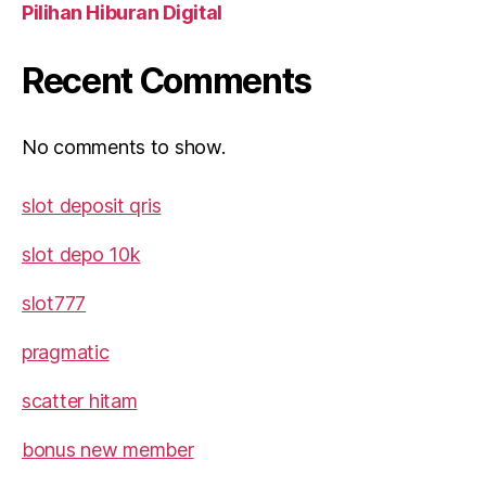
Pilihan Hiburan Digital
Recent Comments
No comments to show.
slot deposit qris
slot depo 10k
slot777
pragmatic
scatter hitam
bonus new member