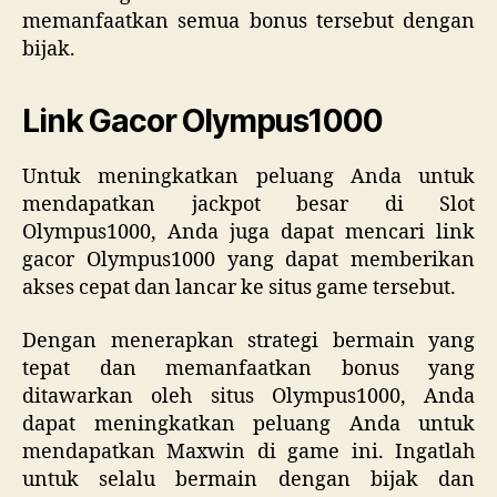
memanfaatkan semua bonus tersebut dengan
bijak.
Link Gacor Olympus1000
Untuk meningkatkan peluang Anda untuk
mendapatkan jackpot besar di Slot
Olympus1000, Anda juga dapat mencari link
gacor Olympus1000 yang dapat memberikan
akses cepat dan lancar ke situs game tersebut.
Dengan menerapkan strategi bermain yang
tepat dan memanfaatkan bonus yang
ditawarkan oleh situs Olympus1000, Anda
dapat meningkatkan peluang Anda untuk
mendapatkan Maxwin di game ini. Ingatlah
untuk selalu bermain dengan bijak dan