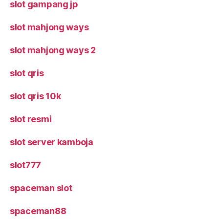
slot gampang jp
slot mahjong ways
slot mahjong ways 2
slot qris
slot qris 10k
slot resmi
slot server kamboja
slot777
spaceman slot
spaceman88