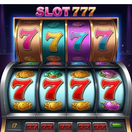
Jackpot
Besar
di
Situs
Slot
Gacor
777:
Langkah-
langkah
Suksesnya