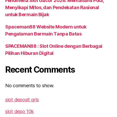
Fenomena Slot Gacor 2026: Memahami Pola,
Menyikapi Mitos, dan Pendekatan Rasional
untuk Bermain Bijak
Spaceman88 Website Modern untuk
Pengalaman Bermain Tanpa Batas
SPACEMAN88 : Slot Online dengan Berbagai
Pilihan Hiburan Digital
Recent Comments
No comments to show.
slot deposit qris
slot depo 10k