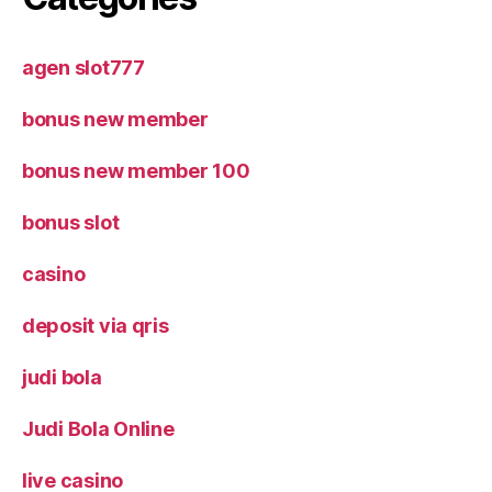
agen slot777
bonus new member
bonus new member 100
bonus slot
casino
deposit via qris
judi bola
Judi Bola Online
live casino