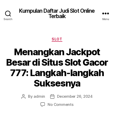
Kumpulan Daftar Judi Slot Online
Terbaik
Search
Menu
Categories
SLOT
Menangkan Jackpot
Besar di Situs Slot Gacor
777: Langkah-langkah
Suksesnya
By
admin
December 26, 2024
Post
Post
author
date
on
No Comments
Menangkan