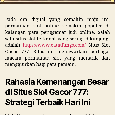
Pada era digital yang semakin maju ini,
permainan slot online semakin populer di
kalangan para penggemar judi online. Salah
satu situs slot terkenal yang sering dikunjungi
adalah
https://www.eatatfungs.com/
Situs Slot
Gacor 777. Situs ini menawarkan berbagai
macam permainan slot yang menarik dan
menggiurkan bagi para pemain.
Rahasia Kemenangan Besar
di Situs Slot Gacor 777:
Strategi Terbaik Hari Ini