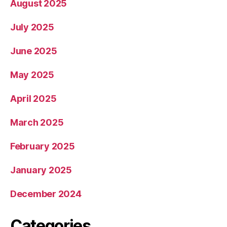
August 2025
July 2025
June 2025
May 2025
April 2025
March 2025
February 2025
January 2025
December 2024
Categories