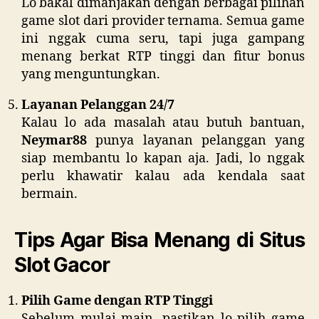
Lo bakal dimanjakan dengan berbagai pilihan
game slot dari provider ternama. Semua game
ini nggak cuma seru, tapi juga gampang
menang berkat RTP tinggi dan fitur bonus
yang menguntungkan.
Layanan Pelanggan 24/7
Kalau lo ada masalah atau butuh bantuan,
Neymar88
punya layanan pelanggan yang
siap membantu lo kapan aja. Jadi, lo nggak
perlu khawatir kalau ada kendala saat
bermain.
Tips Agar Bisa Menang di Situs
Slot Gacor
Pilih Game dengan RTP Tinggi
Sebelum mulai main, pastikan lo pilih game