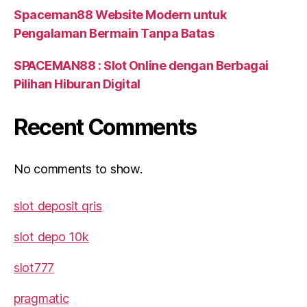
Spaceman88 Website Modern untuk
Pengalaman Bermain Tanpa Batas
SPACEMAN88 : Slot Online dengan Berbagai
Pilihan Hiburan Digital
Recent Comments
No comments to show.
slot deposit qris
slot depo 10k
slot777
pragmatic