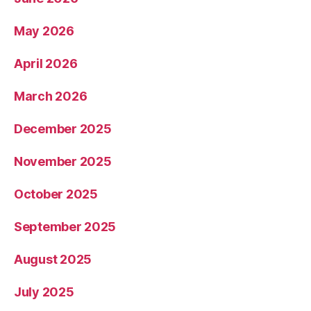
May 2026
April 2026
March 2026
December 2025
November 2025
October 2025
September 2025
August 2025
July 2025