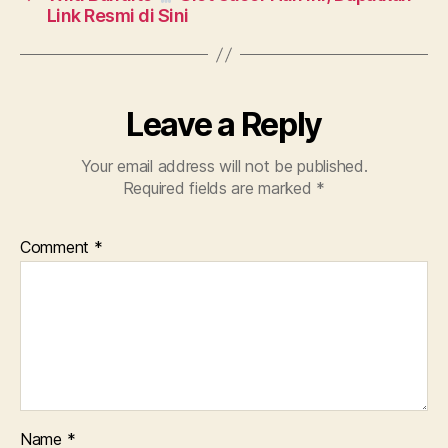
Link Resmi di Sini
Leave a Reply
Your email address will not be published.
Required fields are marked
*
Comment
*
Name
*