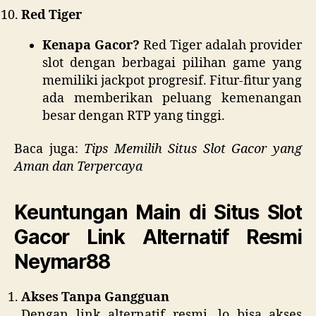
Red Tiger
Kenapa Gacor?
Red Tiger adalah provider
slot dengan berbagai pilihan game yang
memiliki jackpot progresif. Fitur-fitur yang
ada memberikan peluang kemenangan
besar dengan RTP yang tinggi.
Baca juga:
Tips Memilih Situs Slot Gacor yang
Aman dan Terpercaya
Keuntungan Main di Situs Slot
Gacor Link Alternatif Resmi
Neymar88
Akses Tanpa Gangguan
Dengan link alternatif resmi, lo bisa akses