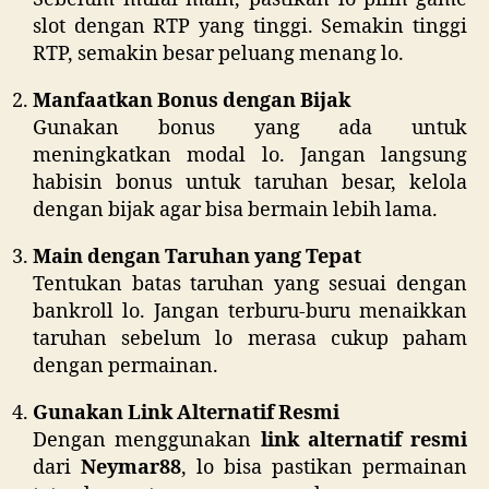
slot dengan RTP yang tinggi. Semakin tinggi
RTP, semakin besar peluang menang lo.
Manfaatkan Bonus dengan Bijak
Gunakan bonus yang ada untuk
meningkatkan modal lo. Jangan langsung
habisin bonus untuk taruhan besar, kelola
dengan bijak agar bisa bermain lebih lama.
Main dengan Taruhan yang Tepat
Tentukan batas taruhan yang sesuai dengan
bankroll lo. Jangan terburu-buru menaikkan
taruhan sebelum lo merasa cukup paham
dengan permainan.
Gunakan Link Alternatif Resmi
Dengan menggunakan
link alternatif resmi
dari
Neymar88
, lo bisa pastikan permainan