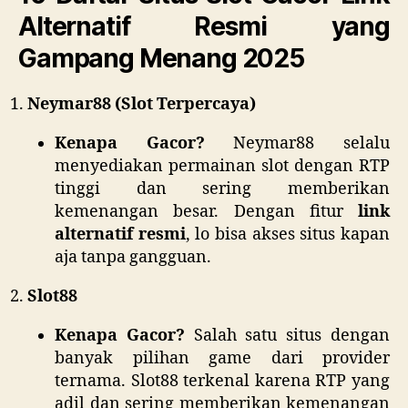
Alternatif Resmi yang
Gampang Menang 2025
Neymar88 (Slot Terpercaya)
Kenapa Gacor?
Neymar88 selalu
menyediakan permainan slot dengan RTP
tinggi dan sering memberikan
kemenangan besar. Dengan fitur
link
alternatif resmi
, lo bisa akses situs kapan
aja tanpa gangguan.
Slot88
Kenapa Gacor?
Salah satu situs dengan
banyak pilihan game dari provider
ternama. Slot88 terkenal karena RTP yang
adil dan sering memberikan kemenangan