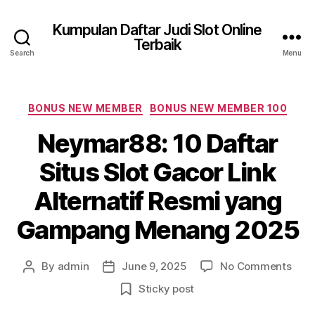
Kumpulan Daftar Judi Slot Online
Terbaik
Search
Menu
Categories
BONUS NEW MEMBER
BONUS NEW MEMBER 100
Neymar88: 10 Daftar
Situs Slot Gacor Link
Alternatif Resmi yang
Gampang Menang 2025
on
By
admin
June 9, 2025
No Comments
Post
Post
Ney
author
date
Sticky post
10
Daft