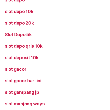
slot depo 10k
slot depo 20k
Slot Depo 5k
slot depo qris 10k
slot deposit 10k
slot gacor
slot gacor hari ini
slot gampang jp
slot mahjong ways