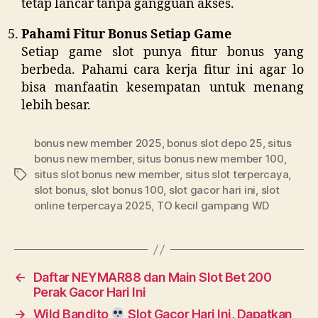
tetap lancar tanpa gangguan akses.
Pahami Fitur Bonus Setiap Game
Setiap game slot punya fitur bonus yang
berbeda. Pahami cara kerja fitur ini agar lo
bisa manfaatin kesempatan untuk menang
lebih besar.
bonus new member 2025
,
bonus slot depo 25
,
situs
bonus new member
,
situs bonus new member 100
,
situs slot bonus new member
,
situs slot terpercaya
,
Tags
slot bonus
,
slot bonus 100
,
slot gacor hari ini
,
slot
online terpercaya 2025
,
TO kecil gampang WD
←
Daftar NEYMAR88 dan Main Slot Bet 200
Perak Gacor Hari Ini
→
Wild Bandito
Slot Gacor Hari Ini, Dapatkan