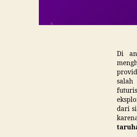
Di an
meng
provi
salah
futuri
eksplo
dari s
kare
taruh