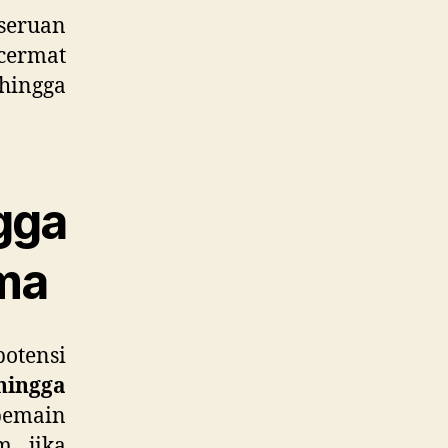
seruan
cermat
hingga
gga
ama
otensi
hingga
emain
m jika