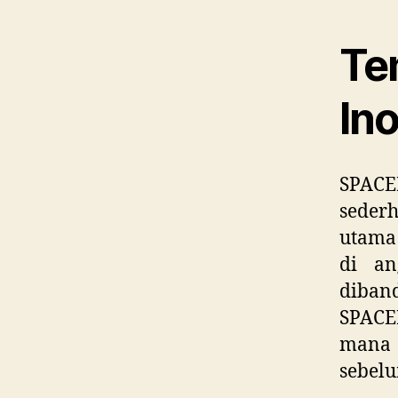
Te
Ino
SPACE
seder
utama 
di an
diband
SPACE
mana 
sebelu