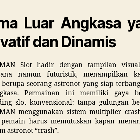
ma Luar Angkasa y
vatif dan Dinamis
MAN Slot hadir dengan tampilan visua
hana namun futuristik, menampilkan ka
berupa seorang astronot yang siap terbang
gkasa. Permainan ini memiliki gaya b
ing slot konvensional: tanpa gulungan be
MAN menggunakan sistem multiplier cras
pemain harus memutuskan kapan menari
m astronot “crash”.