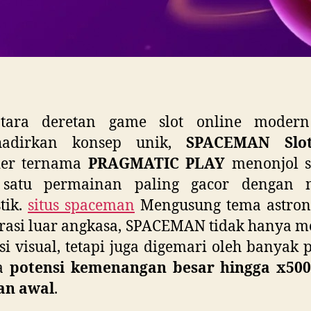
tara deretan game slot online moder
hadirkan konsep unik,
SPACEMAN Slo
der ternama
PRAGMATIC PLAY
menonjol s
 satu permainan paling gacor dengan 
stik.
situs spaceman
Mengusung tema astron
rasi luar angkasa, SPACEMAN tidak hanya 
isi visual, tetapi juga digemari oleh banyak
na
potensi kemenangan besar hingga x500
an awal
.