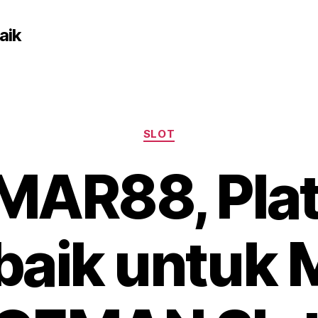
aik
Categories
SLOT
AR88, Pla
baik untuk 