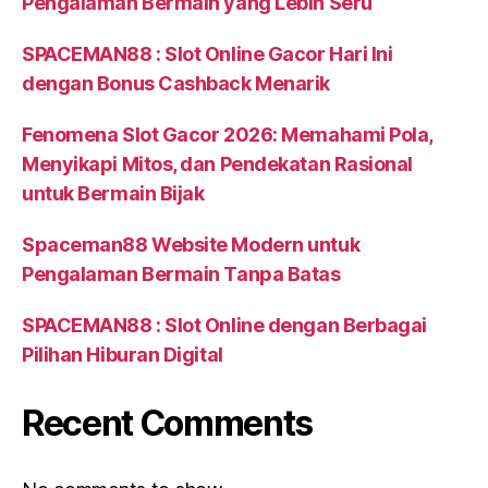
Pengalaman Bermain yang Lebih Seru
SPACEMAN88 : Slot Online Gacor Hari Ini
dengan Bonus Cashback Menarik
Fenomena Slot Gacor 2026: Memahami Pola,
Menyikapi Mitos, dan Pendekatan Rasional
untuk Bermain Bijak
Spaceman88 Website Modern untuk
Pengalaman Bermain Tanpa Batas
SPACEMAN88 : Slot Online dengan Berbagai
Pilihan Hiburan Digital
Recent Comments