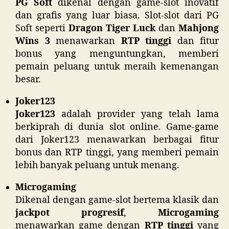
PG Soft
dikenal dengan game-slot inovatif
dan grafis yang luar biasa. Slot-slot dari PG
Soft seperti
Dragon Tiger Luck
dan
Mahjong
Wins 3
menawarkan
RTP tinggi
dan fitur
bonus yang menguntungkan, memberi
pemain peluang untuk meraih kemenangan
besar.
Joker123
Joker123
adalah provider yang telah lama
berkiprah di dunia slot online. Game-game
dari Joker123 menawarkan berbagai fitur
bonus dan RTP tinggi, yang memberi pemain
lebih banyak peluang untuk menang.
Microgaming
Dikenal dengan game-slot bertema klasik dan
jackpot progresif
,
Microgaming
menawarkan game dengan
RTP tinggi
yang