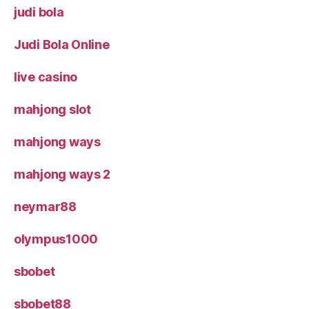
judi bola
Judi Bola Online
live casino
mahjong slot
mahjong ways
mahjong ways 2
neymar88
olympus1000
sbobet
sbobet88