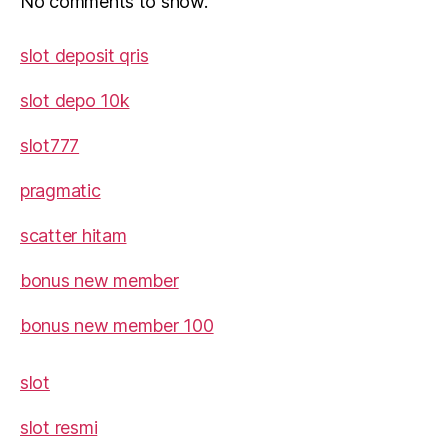
No comments to show.
slot deposit qris
slot depo 10k
slot777
pragmatic
scatter hitam
bonus new member
bonus new member 100
slot
slot resmi