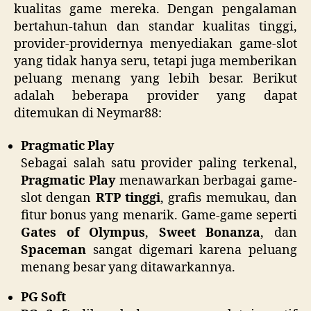
kualitas game mereka. Dengan pengalaman
bertahun-tahun dan standar kualitas tinggi,
provider-providernya menyediakan game-slot
yang tidak hanya seru, tetapi juga memberikan
peluang menang yang lebih besar. Berikut
adalah beberapa provider yang dapat
ditemukan di Neymar88:
Pragmatic Play
Sebagai salah satu provider paling terkenal,
Pragmatic Play
menawarkan berbagai game-
slot dengan
RTP tinggi
, grafis memukau, dan
fitur bonus yang menarik. Game-game seperti
Gates of Olympus
,
Sweet Bonanza
, dan
Spaceman
sangat digemari karena peluang
menang besar yang ditawarkannya.
PG Soft