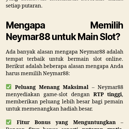
setiap putaran.
Mengapa Memilih
Neymar88 untuk Main Slot?
Ada banyak alasan mengapa Neymar88 adalah
tempat terbaik untuk bermain slot online.
Berikut adalah beberapa alasan mengapa Anda
harus memilih Neymar88:
Peluang Menang Maksimal
– Neymar88
menyediakan game-slot dengan
RTP tinggi
,
memberikan peluang lebih besar bagi pemain
untuk memenangkan hadiah besar.
Fitur Bonus yang Menguntungkan
–