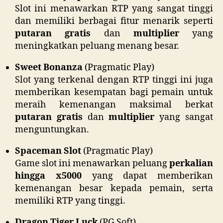
Slot ini menawarkan RTP yang sangat tinggi
dan memiliki berbagai fitur menarik seperti
putaran gratis
dan
multiplier
yang
meningkatkan peluang menang besar.
Sweet Bonanza
(Pragmatic Play)
Slot yang terkenal dengan RTP tinggi ini juga
memberikan kesempatan bagi pemain untuk
meraih kemenangan maksimal berkat
putaran gratis
dan
multiplier
yang sangat
menguntungkan.
Spaceman Slot
(Pragmatic Play)
Game slot ini menawarkan peluang
perkalian
hingga x5000
yang dapat memberikan
kemenangan besar kepada pemain, serta
memiliki RTP yang tinggi.
Dragon Tiger Luck
(PG Soft)