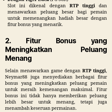
Slot ini dikenal dengan
RTP tinggi
dan
menawarkan peluang besar bagi pemain
untuk memenangkan hadiah besar dengan
fitur bonus yang menarik.
2.
Fitur Bonus yang
Meningkatkan Peluang
Menang
Selain menawarkan game dengan
RTP tinggi
,
Neymar88 juga menyediakan berbagai fitur
bonus yang meningkatkan peluang pemain
untuk meraih kemenangan maksimal. Fitur
bonus ini tidak hanya memberikan peluang
lebih besar untuk menang, tetapi juga
menambah keseruan permainan.