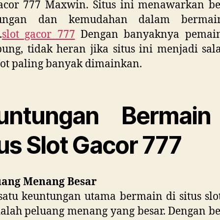
Gacor 777 Maxwin. Situs ini menawarkan be
tungan dan kemudahan dalam bermain
.
slot gacor 777
Dengan banyaknya pemai
ung, tidak heran jika situs ini menjadi sal
slot paling banyak dimainkan.
untungan Bermain
us Slot Gacor 777
luang Menang Besar
satu keuntungan utama bermain di situs slo
alah peluang menang yang besar. Dengan b