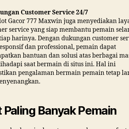
kungan Customer Service 24/7
Slot Gacor 777 Maxwin juga menyediakan la
er service yang siap membantu pemain sel
tiap harinya. Dengan dukungan customer ser
esponsif dan professional, pemain dapat
atkan bantuan dan solusi atas berbagai ma
ihadapi saat bermain di situs ini. Hal ini
tikan pengalaman bermain pemain tetap la
enyenangkan.
t Paling Banyak Pemain