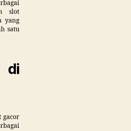
rbagai
 slot
n yang
ah satu
 di
t gacor
erbagai