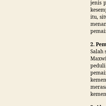
jenis 
kesem
itu, s
menar
pemai
2. Pe
Salah 
Maxwin
peduli
pemain
kemen
merasa
kemen