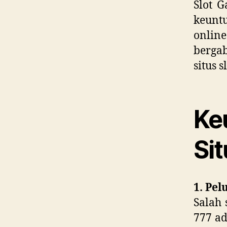
Slot 
keun
online
bergab
situs 
Ke
Sit
1. Pe
Salah 
777 ad