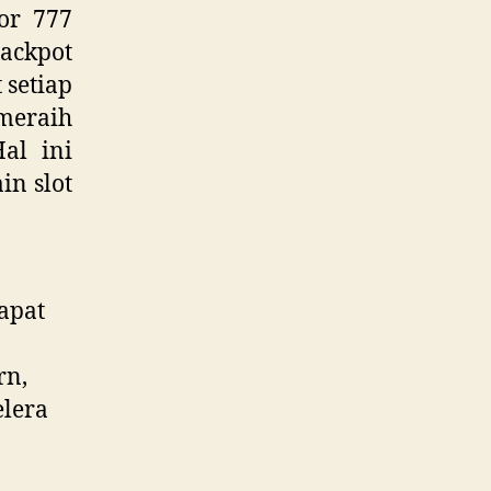
or 777
ackpot
 setiap
meraih
al ini
in slot
apat
rn,
elera