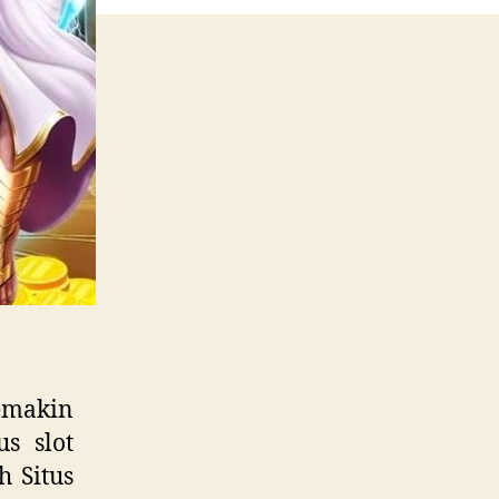
emakin
us slot
 Situs