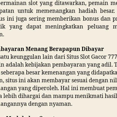
permainan slot yang ditawarkan, pemain m
patan untuk memenangkan hadiah besar. 
itus ini juga sering memberikan bonus dan 
ik yang dapat meningkatkan peluang 
n.
mbayaran Menang Berapapun Dibayar
satu keunggulan lain dari Situs Slot Gacor 77
 adalah kebijakan pembayaran yang adil. 
 seberapa besar kemenangan yang didapatka
, situs ini akan membayar sesuai dengan nil
angan yang diperoleh. Hal ini membuat pe
 lebih dihargai dan mampu menikmati hasi
angannya dengan nyaman.