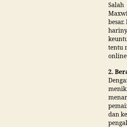
Salah
Maxwi
besar.
harin
keunt
tentu 
online
2. Be
Dengan
menikm
menari
pemain
dan ke
penga