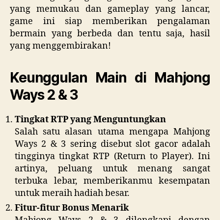
yang memukau dan gameplay yang lancar,
game ini siap memberikan pengalaman
bermain yang berbeda dan tentu saja, hasil
yang menggembirakan!
Keunggulan Main di Mahjong
Ways 2 & 3
Tingkat RTP yang Menguntungkan
Salah satu alasan utama mengapa Mahjong
Ways 2 & 3 sering disebut slot gacor adalah
tingginya tingkat RTP (Return to Player). Ini
artinya, peluang untuk menang sangat
terbuka lebar, memberikanmu kesempatan
untuk meraih hadiah besar.
Fitur-fitur Bonus Menarik