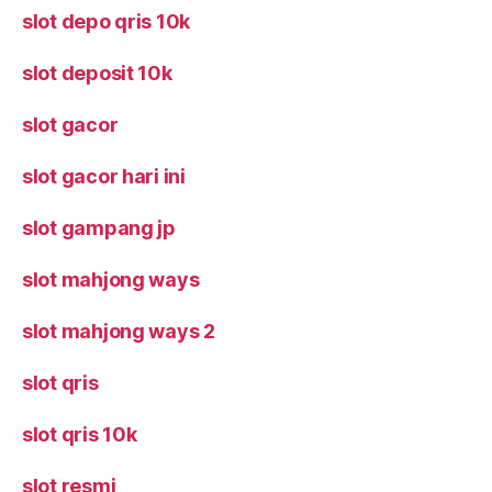
slot depo qris 10k
slot deposit 10k
slot gacor
slot gacor hari ini
slot gampang jp
slot mahjong ways
slot mahjong ways 2
slot qris
slot qris 10k
slot resmi