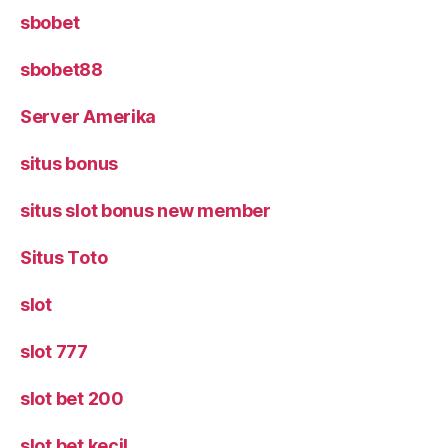
sbobet
sbobet88
Server Amerika
situs bonus
situs slot bonus new member
Situs Toto
slot
slot 777
slot bet 200
slot bet kecil