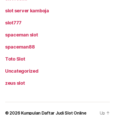
slot server kamboja
slot777
spaceman slot
spaceman88
Toto Slot
Uncategorized
zeus slot
© 2026
Kumpulan Daftar Judi Slot Online
Up
↑