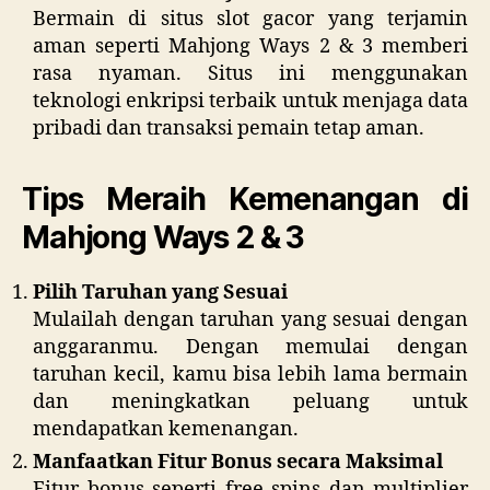
Bermain di situs slot gacor yang terjamin
aman seperti Mahjong Ways 2 & 3 memberi
rasa nyaman. Situs ini menggunakan
teknologi enkripsi terbaik untuk menjaga data
pribadi dan transaksi pemain tetap aman.
Tips Meraih Kemenangan di
Mahjong Ways 2 & 3
Pilih Taruhan yang Sesuai
Mulailah dengan taruhan yang sesuai dengan
anggaranmu. Dengan memulai dengan
taruhan kecil, kamu bisa lebih lama bermain
dan meningkatkan peluang untuk
mendapatkan kemenangan.
Manfaatkan Fitur Bonus secara Maksimal
Fitur bonus seperti free spins dan multiplier