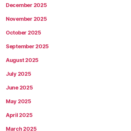
December 2025
November 2025
October 2025
September 2025
August 2025
July 2025
June 2025
May 2025
April 2025
March 2025