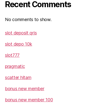
Recent Comments
No comments to show.
slot deposit qris
slot depo 10k
slot777
pragmatic
scatter hitam
bonus new member
bonus new member 100