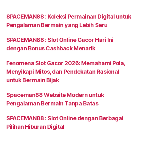
SPACEMAN88 : Koleksi Permainan Digital untuk
Pengalaman Bermain yang Lebih Seru
SPACEMAN88 : Slot Online Gacor Hari Ini
dengan Bonus Cashback Menarik
Fenomena Slot Gacor 2026: Memahami Pola,
Menyikapi Mitos, dan Pendekatan Rasional
untuk Bermain Bijak
Spaceman88 Website Modern untuk
Pengalaman Bermain Tanpa Batas
SPACEMAN88 : Slot Online dengan Berbagai
Pilihan Hiburan Digital