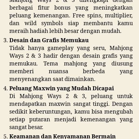
Mahjong Ways 2 & 3 dilengkapi dengan
berbagai fitur bonus yang meningkatkan
peluang kemenangan. Free spins, multiplier,
dan wild symbols siap membantu kamu
meraih hadiah lebih besar dengan mudah.
Desain dan Grafis Memukau
Tidak hanya gameplay yang seru, Mahjong
Ways 2 & 3 hadir dengan desain grafis yang
memukau. Tema mahjong yang diusung
memberi nuansa berbeda yang
menyenangkan saat dimainkan.
Peluang Maxwin yang Mudah Dicapai
Di Mahjong Ways 2 & 3, peluang untuk
mendapatkan maxwin sangat tinggi. Dengan
sedikit keberuntungan, kamu bisa mengubah
setiap putaran menjadi kemenangan yang
sangat besar.
Keamanan dan Kenyamanan Bermain