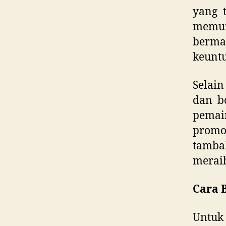
yang 
memun
berma
keunt
Selain
dan b
pemai
promo
tamba
merai
Cara B
Untuk 