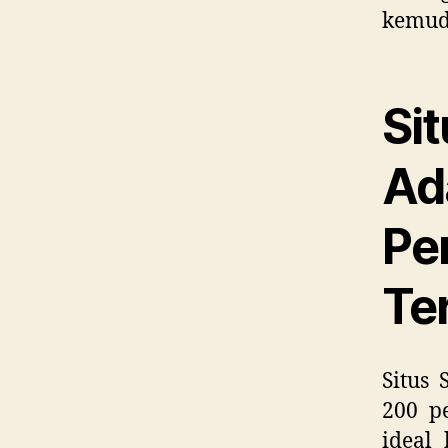
kemud
Si
Ad
Pe
Te
Situs 
200 p
ideal