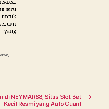
saksi,
g seru
 untuk
seruan
n yang
perak
,
in di NEYMAR88, Situs Slot Bet
→
Kecil Resmi yang Auto Cuan!