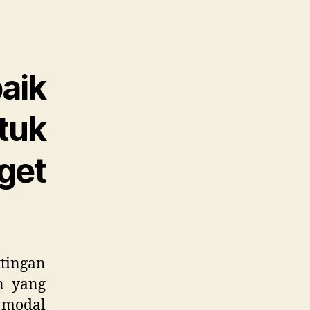
aik
tuk
get
ttingan
n yang
 modal