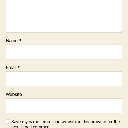
Name
*
Email
*
Website
Save my name, email, and website in this browser for the
next time I comment.