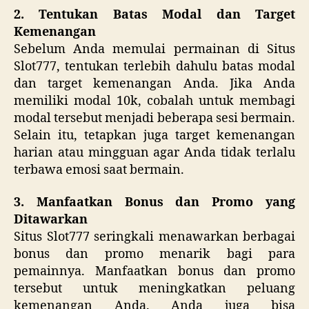
2. Tentukan Batas Modal dan Target
Kemenangan
Sebelum Anda memulai permainan di Situs
Slot777, tentukan terlebih dahulu batas modal
dan target kemenangan Anda. Jika Anda
memiliki modal 10k, cobalah untuk membagi
modal tersebut menjadi beberapa sesi bermain.
Selain itu, tetapkan juga target kemenangan
harian atau mingguan agar Anda tidak terlalu
terbawa emosi saat bermain.
3. Manfaatkan Bonus dan Promo yang
Ditawarkan
Situs Slot777 seringkali menawarkan berbagai
bonus dan promo menarik bagi para
pemainnya. Manfaatkan bonus dan promo
tersebut untuk meningkatkan peluang
kemenangan Anda. Anda juga bisa