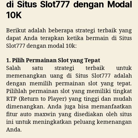
di Situs Slot777 dengan Modal
10K
Berikut adalah beberapa strategi terbaik yang
dapat Anda terapkan ketika bermain di Situs
Slot777 dengan modal 10k:
1. Pilih Permainan Slot yang Tepat
Salah satu strategi terbaik untuk
memenangkan uang di Situs Slot777 adalah
dengan memilih permainan slot yang tepat.
Pilihlah permainan slot yang memiliki tingkat
RTP (Return to Player) yang tinggi dan mudah
dimenangkan. Anda juga bisa memanfaatkan
fitur auto maxwin yang disediakan oleh situs
ini untuk meningkatkan peluang kemenangan
Anda.