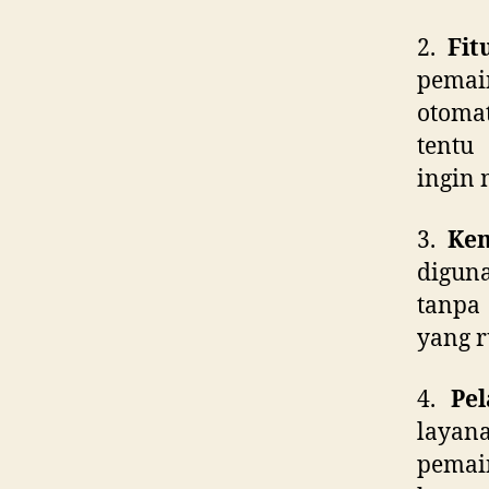
2.
Fit
pemai
otomat
tentu
ingin 
3.
Ke
digun
tanpa
yang r
4.
Pe
layan
pemai