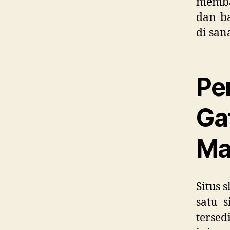
membah
dan b
di san
Pe
Ga
Ma
Situs 
satu s
tersed