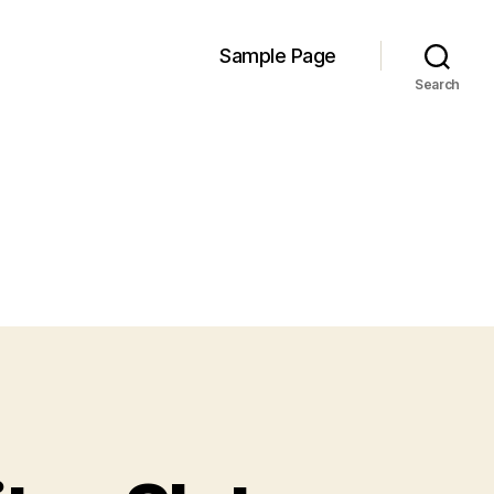
Sample Page
Search