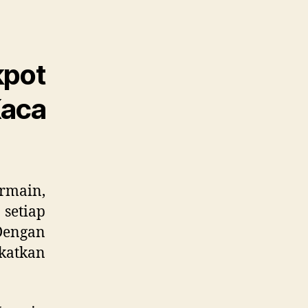
pot
Kaca
rmain,
setiap
Dengan
katkan