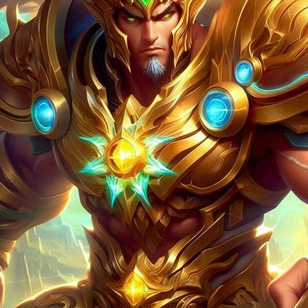
Auto
Maxwin
2025