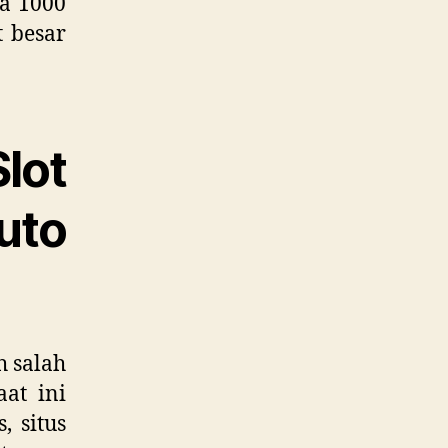
ca 1000
 besar
lot
uto
h salah
aat ini
, situs