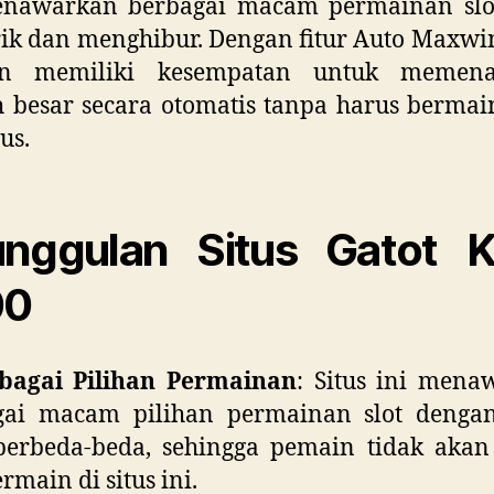
enawarkan berbagai macam permainan slo
k dan menghibur. Dengan fitur Auto Maxwi
n memiliki kesempatan untuk memen
 besar secara otomatis tanpa harus bermai
us.
nggulan Situs Gatot 
00
bagai Pilihan Permainan
: Situs ini mena
gai macam pilihan permainan slot denga
berbeda-beda, sehingga pemain tidak akan
rmain di situs ini.