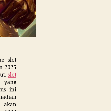
e slot
in 2025
ut.
slot
 yang
us ini
hadiah
a akan