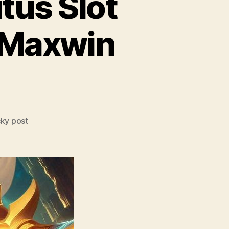
tus Slot
 Maxwin
cky post
n