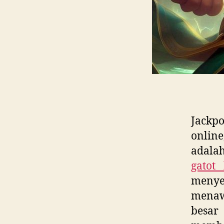
Jackp
online
adalah
gatot
menye
menaw
besar