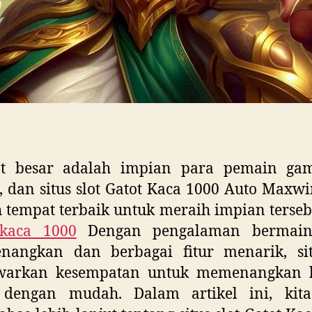
ot besar adalah impian para pemain gam
, dan situs slot Gatot Kaca 1000 Auto Maxw
 tempat terbaik untuk meraih impian terseb
 kaca 1000
Dengan pengalaman bermain
nangkan dan berbagai fitur menarik, sit
arkan kesempatan untuk memenangkan 
 dengan mudah. Dalam artikel ini, kit