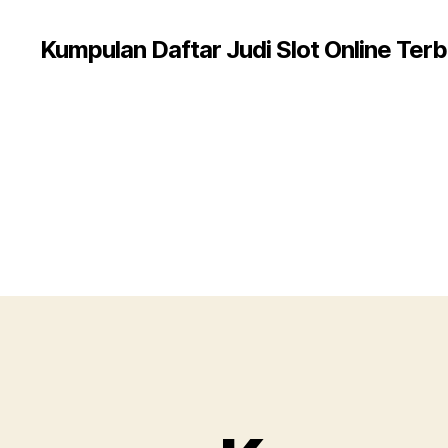
Kumpulan Daftar Judi Slot Online Terb