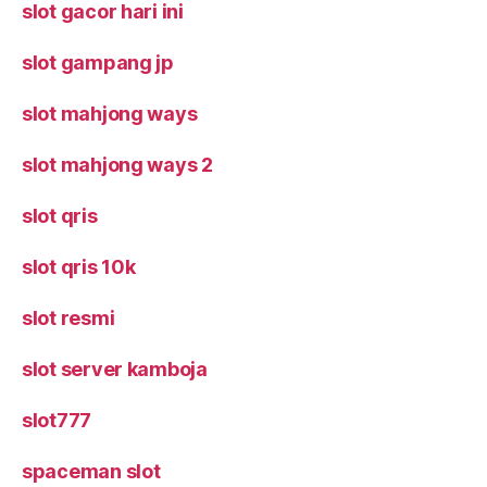
slot gacor hari ini
slot gampang jp
slot mahjong ways
slot mahjong ways 2
slot qris
slot qris 10k
slot resmi
slot server kamboja
slot777
spaceman slot