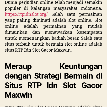
Dunia perjudian online telah menjadi semakin
populer di kalangan masyarakat Indonesia.
https://rtpidnslot.org/
Salah satu permainan
yang paling diminati adalah slot online. Slot
online adalah permainan yang mudah
dimainkan dan menawarkan kesempatan
untuk memenangkan hadiah besar. Salah satu
situs terbaik untuk bermain slot online adalah
situs RTP Idn Slot Gacor Maxwin.
Meraup Keuntungan
dengan Strategi Bermain di
Situs RTP Idn Slot Gacor
Maxwin