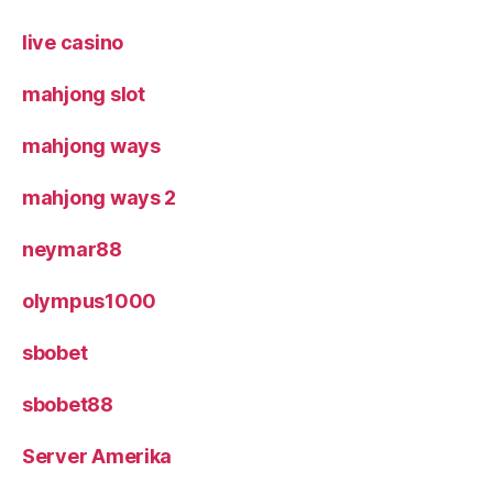
live casino
mahjong slot
mahjong ways
mahjong ways 2
neymar88
olympus1000
sbobet
sbobet88
Server Amerika