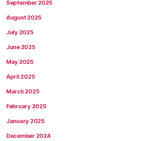
September 2025
August 2025
July 2025
June 2025
May 2025
April 2025
March 2025
February 2025
January 2025
December 2024