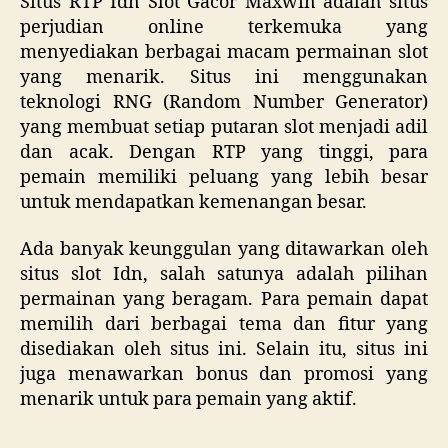
Situs RTP Idn Slot Gacor Maxwin adalah situs
perjudian online terkemuka yang
menyediakan berbagai macam permainan slot
yang menarik. Situs ini menggunakan
teknologi RNG (Random Number Generator)
yang membuat setiap putaran slot menjadi adil
dan acak. Dengan RTP yang tinggi, para
pemain memiliki peluang yang lebih besar
untuk mendapatkan kemenangan besar.
Ada banyak keunggulan yang ditawarkan oleh
situs slot Idn, salah satunya adalah pilihan
permainan yang beragam. Para pemain dapat
memilih dari berbagai tema dan fitur yang
disediakan oleh situs ini. Selain itu, situs ini
juga menawarkan bonus dan promosi yang
menarik untuk para pemain yang aktif.