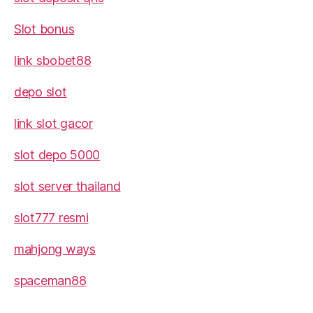
Slot bonus
link sbobet88
depo slot
link slot gacor
slot depo 5000
slot server thailand
slot777 resmi
mahjong ways
spaceman88