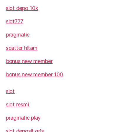
slot depo 10k
slot777
pragmatic
scatter hitam
bonus new member
bonus new member 100
slot
slot resmi
pragmatic play
slot deposit qris