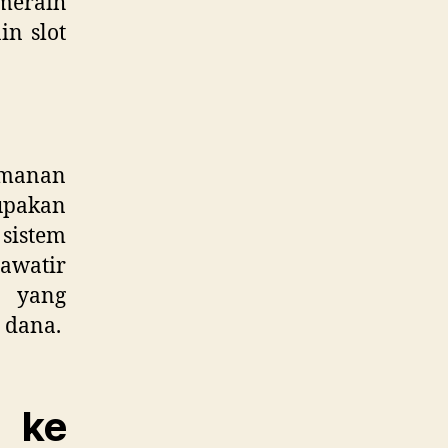
meraih
n slot
amanan
upakan
sistem
awatir
i yang
 dana.
 ke