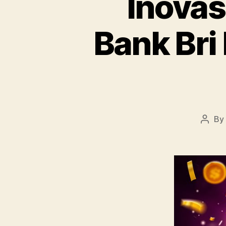
Inovas
Bank Bri
By
Post
autho