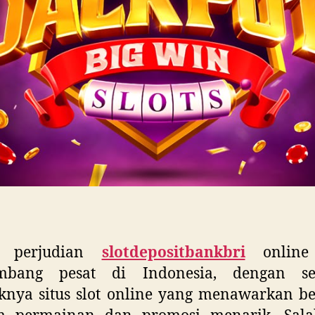
Deposit
5
Rb
a perjudian
slotdepositbankbri
online 
mbang pesat di Indonesia, dengan s
knya situs slot online yang menawarkan be