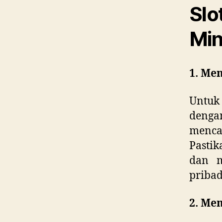
Slo
Min
1. Men
Untuk
denga
mencar
Pastik
dan m
pribad
2. Mem