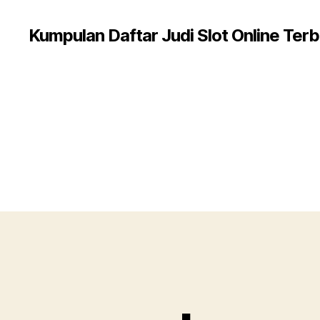
Kumpulan Daftar Judi Slot Online Terb