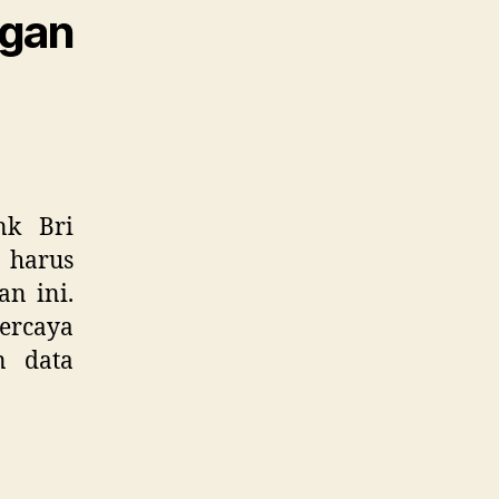
ngan
nk Bri
 harus
an ini.
percaya
n data