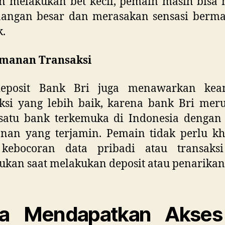
n melakukan bet kecil, pemain masih bisa 
angan besar dan merasakan sensasi bermai
k.
amanan Transaksi
deposit Bank Bri juga menawarkan ke
aksi yang lebih baik, karena bank Bri mer
 satu bank terkemuka di Indonesia dengan 
nan yang terjamin. Pemain tidak perlu kh
kebocoran data pribadi atau transaks
kan saat melakukan deposit atau penarikan
ra Mendapatkan Akses