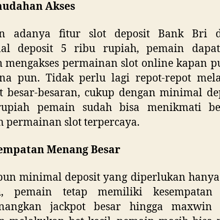
mudahan Akses
n adanya fitur slot deposit Bank Bri 
al deposit 5 ribu rupiah, pemain dapat
 mengakses permainan slot online kapan p
na pun. Tidak perlu lagi repot-repot mel
t besar-besaran, cukup dengan minimal de
rupiah pemain sudah bisa menikmati be
permainan slot terpercaya.
sempatan Menang Besar
un minimal deposit yang diperlukan hanya
h, pemain tetap memiliki kesempatan
angkan jackpot besar hingga maxwin 