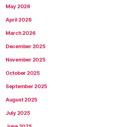
May 2026
April 2026
March 2026
December 2025
November 2025
October 2025
September 2025
August 2025
July 2025
June 2025