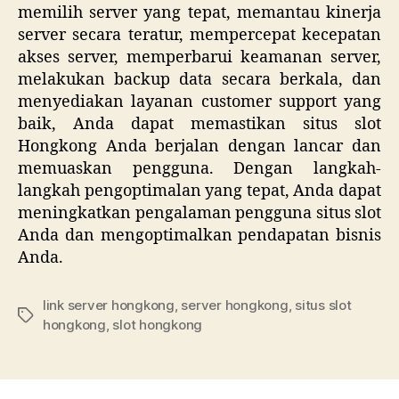
memilih server yang tepat, memantau kinerja
server secara teratur, mempercepat kecepatan
akses server, memperbarui keamanan server,
melakukan backup data secara berkala, dan
menyediakan layanan customer support yang
baik, Anda dapat memastikan situs slot
Hongkong Anda berjalan dengan lancar dan
memuaskan pengguna. Dengan langkah-
langkah pengoptimalan yang tepat, Anda dapat
meningkatkan pengalaman pengguna situs slot
Anda dan mengoptimalkan pendapatan bisnis
Anda.
link server hongkong
,
server hongkong
,
situs slot
Tags
hongkong
,
slot hongkong