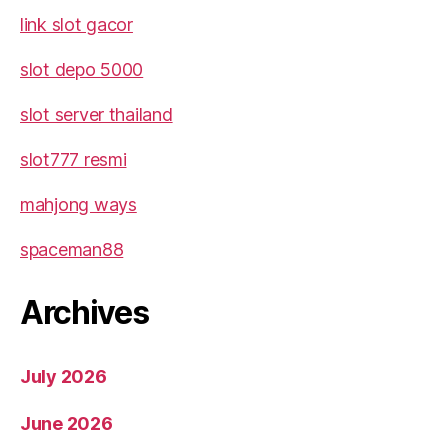
link slot gacor
slot depo 5000
slot server thailand
slot777 resmi
mahjong ways
spaceman88
Archives
July 2026
June 2026