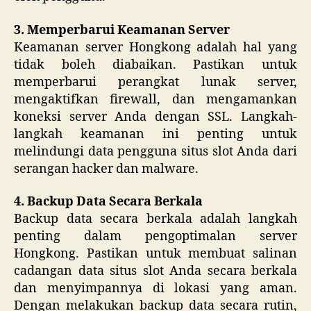
3. Memperbarui Keamanan Server
Keamanan server Hongkong adalah hal yang
tidak boleh diabaikan. Pastikan untuk
memperbarui perangkat lunak server,
mengaktifkan firewall, dan mengamankan
koneksi server Anda dengan SSL. Langkah-
langkah keamanan ini penting untuk
melindungi data pengguna situs slot Anda dari
serangan hacker dan malware.
4. Backup Data Secara Berkala
Backup data secara berkala adalah langkah
penting dalam pengoptimalan server
Hongkong. Pastikan untuk membuat salinan
cadangan data situs slot Anda secara berkala
dan menyimpannya di lokasi yang aman.
Dengan melakukan backup data secara rutin,