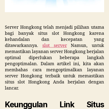
Server Hongkong telah menjadi pilihan utama
bagi banyak situs slot Hongkong karena
kehandalan dan kecepatan yang
ditawarkannya.
slot server
Namun, untuk
memastikan layanan server Hongkong berjalan
optimal diperlukan beberapa langkah
pengoptimalan. Dalam artikel ini, kita akan
membahas cara mengoptimalkan layanan
server Hongkong terbaik untuk memastikan
situs slot Hongkong Anda berjalan dengan
lancar.
Keunggulan Link Situs