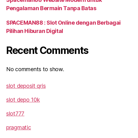
Pengalaman Bermain Tanpa Batas
SPACEMAN88 : Slot Online dengan Berbagai
Pilihan Hiburan Digital
Recent Comments
No comments to show.
slot deposit qris
slot depo 10k
slot777
pragmatic