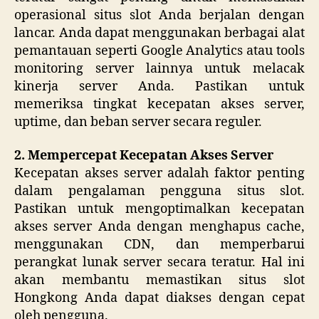
operasional situs slot Anda berjalan dengan
lancar. Anda dapat menggunakan berbagai alat
pemantauan seperti Google Analytics atau tools
monitoring server lainnya untuk melacak
kinerja server Anda. Pastikan untuk
memeriksa tingkat kecepatan akses server,
uptime, dan beban server secara reguler.
2. Mempercepat Kecepatan Akses Server
Kecepatan akses server adalah faktor penting
dalam pengalaman pengguna situs slot.
Pastikan untuk mengoptimalkan kecepatan
akses server Anda dengan menghapus cache,
menggunakan CDN, dan memperbarui
perangkat lunak server secara teratur. Hal ini
akan membantu memastikan situs slot
Hongkong Anda dapat diakses dengan cepat
oleh pengguna.