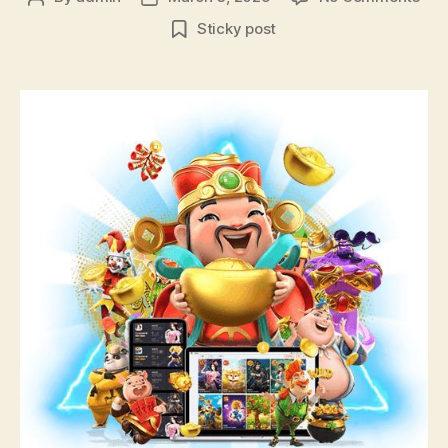
Mem
author
date
Sticky post
Link
Situ
Ser
Hon
Res
yan
Ter