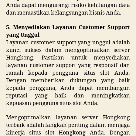
Anda dapat mengurangi risiko kehilangan data
dan memastikan kelangsungan bisnis Anda.
5. Menyediakan Layanan Customer Support
yang Unggul
Layanan customer support yang unggul adalah
kunci sukses dalam mengoptimalkan server
Hongkong. Pastikan untuk menyediakan
layanan customer support yang responsif dan
ramah kepada pengguna situs slot Anda.
Dengan memberikan dukungan yang baik
kepada pengguna, Anda dapat membangun
reputasi yang baik dan meningkatkan
kepuasan pengguna situs slot Anda.
Mengoptimalkan layanan server Hongkong
terbaik adalah langkah penting dalam menjaga
kinerja situs slot Hongkong Anda. Dengan