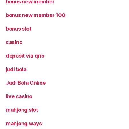
bonus new member
bonus new member 100
bonus slot
casino
deposit via qris
judi bola
Judi Bola Online
live casino
mahjong slot
mahjong ways