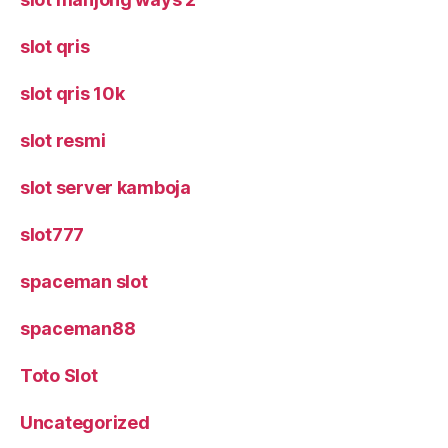
slot qris
slot qris 10k
slot resmi
slot server kamboja
slot777
spaceman slot
spaceman88
Toto Slot
Uncategorized