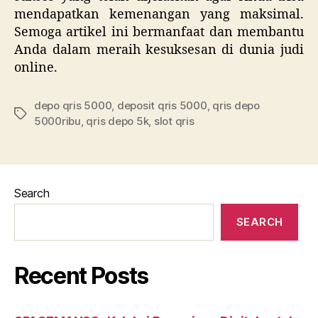
mendapatkan kemenangan yang maksimal.
Semoga artikel ini bermanfaat dan membantu
Anda dalam meraih kesuksesan di dunia judi
online.
depo qris 5000
,
deposit qris 5000
,
qris depo
Tags
5000ribu
,
qris depo 5k
,
slot qris
Search
SEARCH
Recent Posts