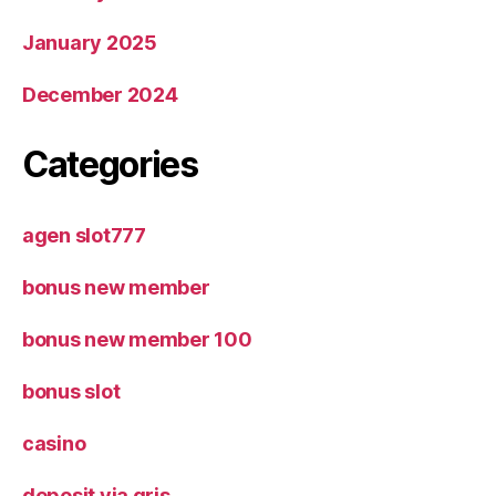
January 2025
December 2024
Categories
agen slot777
bonus new member
bonus new member 100
bonus slot
casino
deposit via qris