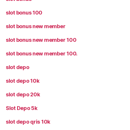
slot bonus 100
slot bonus new member
slot bonus new member 100
slot bonus new member 100.
slot depo
slot depo 10k
slot depo 20k
Slot Depo 5k
slot depo qris 10k