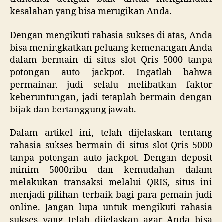
kesalahan yang bisa merugikan Anda.
Dengan mengikuti rahasia sukses di atas, Anda
bisa meningkatkan peluang kemenangan Anda
dalam bermain di situs slot Qris 5000 tanpa
potongan auto jackpot. Ingatlah bahwa
permainan judi selalu melibatkan faktor
keberuntungan, jadi tetaplah bermain dengan
bijak dan bertanggung jawab.
Dalam artikel ini, telah dijelaskan tentang
rahasia sukses bermain di situs slot Qris 5000
tanpa potongan auto jackpot. Dengan deposit
minim 5000ribu dan kemudahan dalam
melakukan transaksi melalui QRIS, situs ini
menjadi pilihan terbaik bagi para pemain judi
online. Jangan lupa untuk mengikuti rahasia
sukses yang telah dijelaskan agar Anda bisa