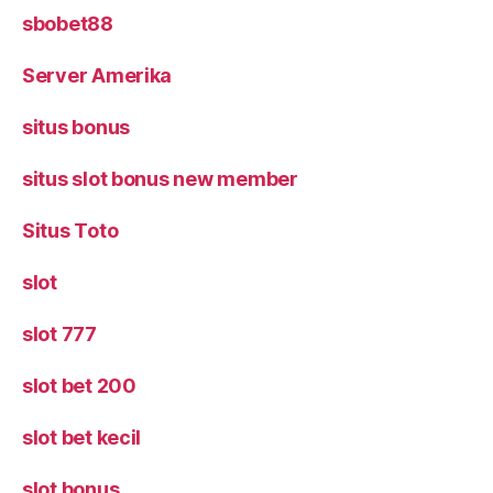
sbobet88
Server Amerika
situs bonus
situs slot bonus new member
Situs Toto
slot
slot 777
slot bet 200
slot bet kecil
slot bonus