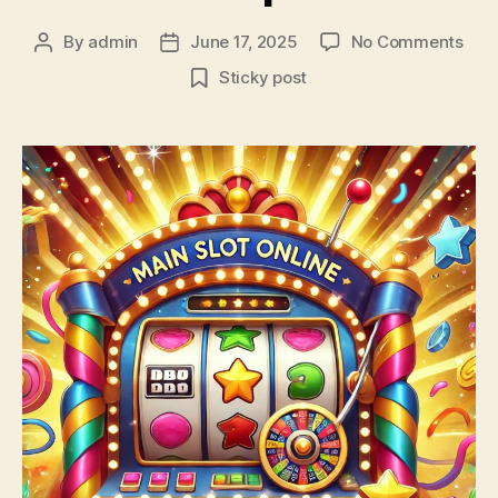
on
By
admin
June 17, 2025
No Comments
Post
Post
Raha
author
date
Sticky post
Suk
Ber
di
Situ
Slot
Qris
500
Tan
Pot
Aut
Jac