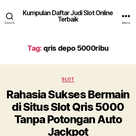
Kumpulan Daftar Judi Slot Online
Terbaik
Search
Menu
Tag:
qris depo 5000ribu
Categories
SLOT
Rahasia Sukses Bermain
di Situs Slot Qris 5000
Tanpa Potongan Auto
Jackpot