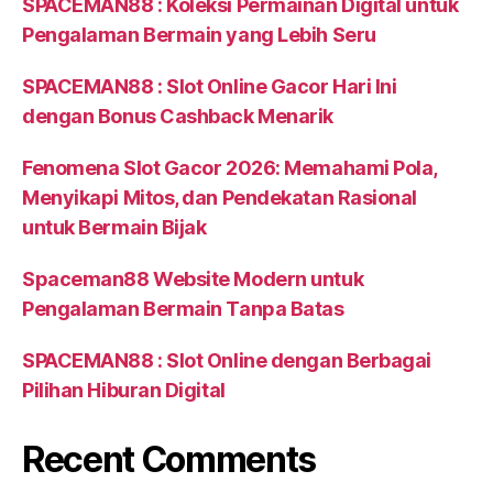
SPACEMAN88 : Koleksi Permainan Digital untuk
Pengalaman Bermain yang Lebih Seru
SPACEMAN88 : Slot Online Gacor Hari Ini
dengan Bonus Cashback Menarik
Fenomena Slot Gacor 2026: Memahami Pola,
Menyikapi Mitos, dan Pendekatan Rasional
untuk Bermain Bijak
Spaceman88 Website Modern untuk
Pengalaman Bermain Tanpa Batas
SPACEMAN88 : Slot Online dengan Berbagai
Pilihan Hiburan Digital
Recent Comments