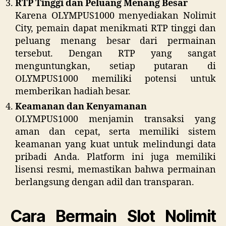
RTP Tinggi dan Peluang Menang Besar
Karena OLYMPUS1000 menyediakan Nolimit
City, pemain dapat menikmati RTP tinggi dan
peluang menang besar dari permainan
tersebut. Dengan RTP yang sangat
menguntungkan, setiap putaran di
OLYMPUS1000 memiliki potensi untuk
memberikan hadiah besar.
Keamanan dan Kenyamanan
OLYMPUS1000 menjamin transaksi yang
aman dan cepat, serta memiliki sistem
keamanan yang kuat untuk melindungi data
pribadi Anda. Platform ini juga memiliki
lisensi resmi, memastikan bahwa permainan
berlangsung dengan adil dan transparan.
Cara Bermain Slot Nolimit