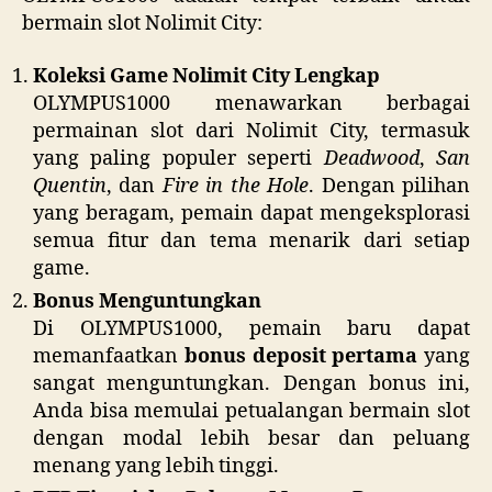
bermain slot Nolimit City:
Koleksi Game Nolimit City Lengkap
OLYMPUS1000 menawarkan berbagai
permainan slot dari Nolimit City, termasuk
yang paling populer seperti
Deadwood
,
San
Quentin
, dan
Fire in the Hole
. Dengan pilihan
yang beragam, pemain dapat mengeksplorasi
semua fitur dan tema menarik dari setiap
game.
Bonus Menguntungkan
Di OLYMPUS1000, pemain baru dapat
memanfaatkan
bonus deposit pertama
yang
sangat menguntungkan. Dengan bonus ini,
Anda bisa memulai petualangan bermain slot
dengan modal lebih besar dan peluang
menang yang lebih tinggi.