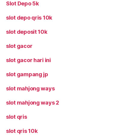
Slot Depo 5k
slot depo qris 10k
slot deposit 10k
slot gacor
slot gacor hari ini
slot gampang jp
slot mahjong ways
slot mahjong ways 2
slot qris
slot qris 10k