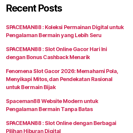
Recent Posts
SPACEMAN88 : Koleksi Permainan Digital untuk
Pengalaman Bermain yang Lebih Seru
SPACEMAN88 : Slot Online Gacor Hari Ini
dengan Bonus Cashback Menarik
Fenomena Slot Gacor 2026: Memahami Pola,
Menyikapi Mitos, dan Pendekatan Rasional
untuk Bermain Bijak
Spaceman88 Website Modern untuk
Pengalaman Bermain Tanpa Batas
SPACEMAN88 : Slot Online dengan Berbagai
Pilihan Hiburan Digital