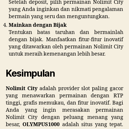
Setelah deposit, pilih permainan Nolimit City
yang Anda inginkan dan nikmati pengalaman
bermain yang seru dan menguntungkan.
Mainkan dengan Bijak
Tentukan batas taruhan dan bermainlah
dengan bijak. Manfaatkan fitur-fitur inovatif
yang ditawarkan oleh permainan Nolimit City
untuk meraih kemenangan lebih besar.
Kesimpulan
Nolimit City
adalah provider slot paling gacor
yang menawarkan permainan dengan RTP
tinggi, grafis memukau, dan fitur inovatif. Bagi
Anda yang ingin merasakan permainan
Nolimit City dengan peluang menang yang
besar,
OLYMPUS1000
adalah situs yang tepat.