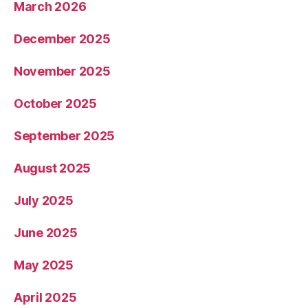
March 2026
December 2025
November 2025
October 2025
September 2025
August 2025
July 2025
June 2025
May 2025
April 2025