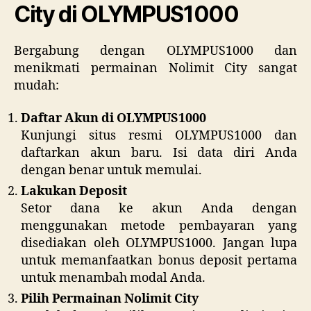
City di OLYMPUS1000
Bergabung dengan OLYMPUS1000 dan
menikmati permainan Nolimit City sangat
mudah:
Daftar Akun di OLYMPUS1000
Kunjungi situs resmi OLYMPUS1000 dan
daftarkan akun baru. Isi data diri Anda
dengan benar untuk memulai.
Lakukan Deposit
Setor dana ke akun Anda dengan
menggunakan metode pembayaran yang
disediakan oleh OLYMPUS1000. Jangan lupa
untuk memanfaatkan bonus deposit pertama
untuk menambah modal Anda.
Pilih Permainan Nolimit City