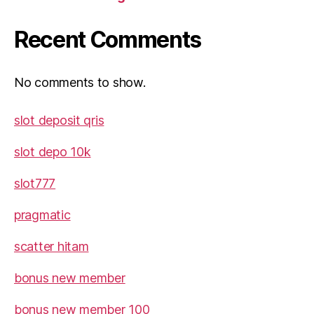
Recent Comments
No comments to show.
slot deposit qris
slot depo 10k
slot777
pragmatic
scatter hitam
bonus new member
bonus new member 100