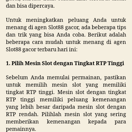
dan bisa dipercaya.
Untuk meningkatkan peluang Anda untuk
menang di agen Slot88 gacor, ada beberapa tips
dan trik yang bisa Anda coba. Berikut adalah
beberapa cara mudah untuk menang di agen
Slot88 gacor terbaru hari ini:
1. Pilih Mesin Slot dengan Tingkat RTP Tinggi
Sebelum Anda memulai permainan, pastikan
untuk memilih mesin slot yang memiliki
tingkat RTP tinggi. Mesin slot dengan tingkat
RTP tinggi memiliki peluang kemenangan
yang lebih besar daripada mesin slot dengan
RTP rendah. Pilihlah mesin slot yang sering
memberikan kemenangan kepada para
pemainnya.