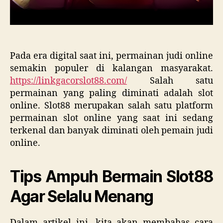
Pada era digital saat ini, permainan judi online
semakin populer di kalangan masyarakat.
https://linkgacorslot88.com/
Salah satu
permainan yang paling diminati adalah slot
online. Slot88 merupakan salah satu platform
permainan slot online yang saat ini sedang
terkenal dan banyak diminati oleh pemain judi
online.
Tips Ampuh Bermain Slot88
Agar Selalu Menang
Dalam artikel ini, kita akan membahas cara