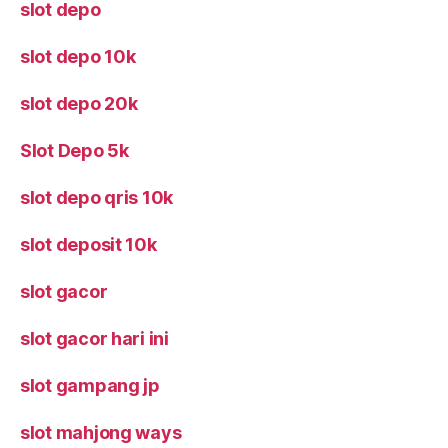
slot depo
slot depo 10k
slot depo 20k
Slot Depo 5k
slot depo qris 10k
slot deposit 10k
slot gacor
slot gacor hari ini
slot gampang jp
slot mahjong ways