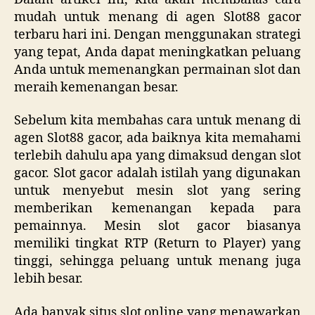
mudah untuk menang di agen Slot88 gacor
terbaru hari ini. Dengan menggunakan strategi
yang tepat, Anda dapat meningkatkan peluang
Anda untuk memenangkan permainan slot dan
meraih kemenangan besar.
Sebelum kita membahas cara untuk menang di
agen Slot88 gacor, ada baiknya kita memahami
terlebih dahulu apa yang dimaksud dengan slot
gacor. Slot gacor adalah istilah yang digunakan
untuk menyebut mesin slot yang sering
memberikan kemenangan kepada para
pemainnya. Mesin slot gacor biasanya
memiliki tingkat RTP (Return to Player) yang
tinggi, sehingga peluang untuk menang juga
lebih besar.
Ada banyak situs slot online yang menawarkan