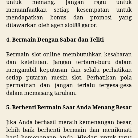
untuk menang. Jangan ragu untuk
memanfaatkan setiap kesempatan untuk
mendapatkan bonus dan promosi yang
ditawarkan oleh agen slot88 gacor.
4. Bermain Dengan Sabar dan Teliti
Bermain slot online membutuhkan kesabaran
dan ketelitian. Jangan terburu-buru dalam
mengambil keputusan dan selalu perhatikan
setiap putaran mesin slot. Perhatikan pola
permainan dan jangan terlalu tergesa-gesa
dalam memasang taruhan.
5. Berhenti Bermain Saat Anda Menang Besar
Jika Anda berhasil meraih kemenangan besar,
lebih baik berhenti bermain dan menikmati
hasil kemenangan Anda. Hindari untuk terus