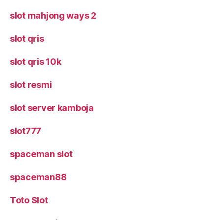
slot mahjong ways 2
slot qris
slot qris 10k
slot resmi
slot server kamboja
slot777
spaceman slot
spaceman88
Toto Slot