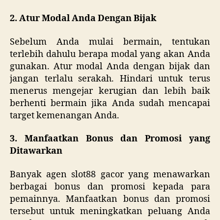
2. Atur Modal Anda Dengan Bijak
Sebelum Anda mulai bermain, tentukan
terlebih dahulu berapa modal yang akan Anda
gunakan. Atur modal Anda dengan bijak dan
jangan terlalu serakah. Hindari untuk terus
menerus mengejar kerugian dan lebih baik
berhenti bermain jika Anda sudah mencapai
target kemenangan Anda.
3. Manfaatkan Bonus dan Promosi yang
Ditawarkan
Banyak agen slot88 gacor yang menawarkan
berbagai bonus dan promosi kepada para
pemainnya. Manfaatkan bonus dan promosi
tersebut untuk meningkatkan peluang Anda