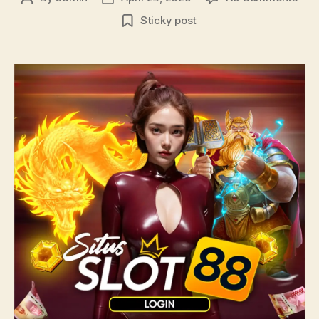
Car
author
date
Sticky post
Mud
Men
di
Age
Slot
Gac
Ter
Hari
Ini