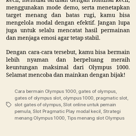
kecil, memulai taruhan dengan nominal kecil,
menggunakan mode demo, serta menetapkan
target menang dan batas rugi, kamu bisa
mengelola modal dengan efektif. Jangan lupa
juga untuk selalu mencatat hasil permainan
dan menjaga emosi agar tetap stabil.
Dengan cara-cara tersebut, kamu bisa bermain
lebih nyaman dan berpeluang meraih
keuntungan maksimal dari Olympus 1000.
Selamat mencoba dan mainkan dengan bijak!
Cara bermain Olympus 1000
,
gates of olympus
,
gates of olympus slot
,
olympus 1000
,
pragmatic slot
,
slot gates of olympus
,
Slot online untuk pemain
Tags
pemula
,
Slot Pragmatic Play modal kecil
,
Strategi
menang Olympus 1000
,
Tips menang slot Olympus