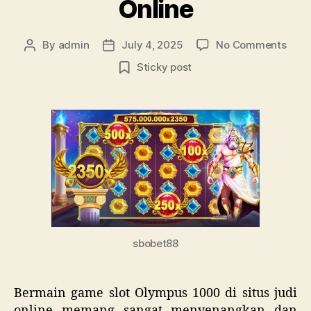
Online
on
By
admin
July 4, 2025
No Comments
Post
Post
Cara
author
date
Sticky post
Kelol
Moda
Efekt
Saat
Berm
Olym
1000
di
Situs
Judi
Onli
sbobet88
Bermain game slot Olympus 1000 di situs judi
online memang sangat menyenangkan dan