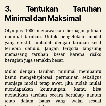
3. Tentukan Taruhan
Minimal dan Maksimal
Olympus 1000 menawarkan berbagai pilihan
nominal taruhan. Untuk pengelolaan modal
yang efektif, mulailah dengan taruhan kecil
terlebih dahulu. Jangan tergoda langsung
memasang taruhan besar karena risiko
kerugian juga semakin besar.
Mulai dengan taruhan minimal membantu
kamu mengeksplorasi permainan sekaligus
menjaga modal tetap awet. Jika sudah mulai
mendapatkan keuntungan, kamu bisa
menaikkan taruhan secara bertahap namun
tetap dalam batas yang wajar sesuai