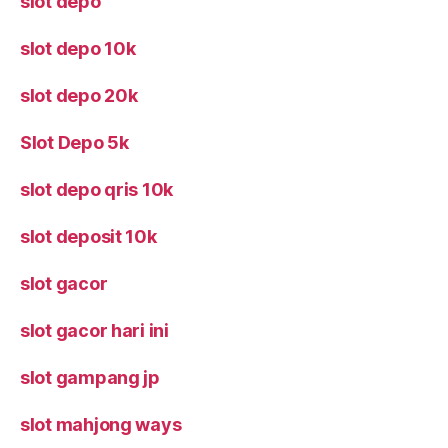
slot depo
slot depo 10k
slot depo 20k
Slot Depo 5k
slot depo qris 10k
slot deposit 10k
slot gacor
slot gacor hari ini
slot gampang jp
slot mahjong ways