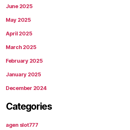
June 2025
May 2025
April 2025
March 2025
February 2025
January 2025
December 2024
Categories
agen slot777