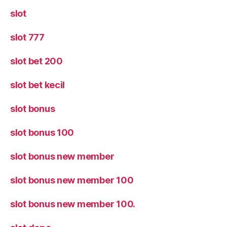
slot
slot 777
slot bet 200
slot bet kecil
slot bonus
slot bonus 100
slot bonus new member
slot bonus new member 100
slot bonus new member 100.