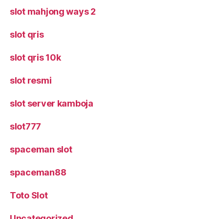
slot mahjong ways 2
slot qris
slot qris 10k
slot resmi
slot server kamboja
slot777
spaceman slot
spaceman88
Toto Slot
Uncategorized