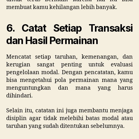
membuat kamu kehilangan lebih banyak.
6. Catat Setiap Transaksi
dan Hasil Permainan
Mencatat setiap taruhan, kemenangan, dan
kerugian sangat penting untuk evaluasi
pengelolaan modal. Dengan pencatatan, kamu
bisa mengetahui pola permainan mana yang
menguntungkan dan mana yang harus
dihindari.
Selain itu, catatan ini juga membantu menjaga
disiplin agar tidak melebihi batas modal atau
taruhan yang sudah ditentukan sebelumnya.