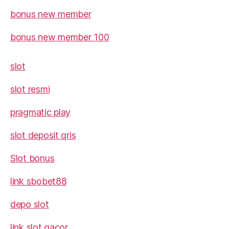
bonus new member
bonus new member 100
slot
slot resmi
pragmatic play
slot deposit qris
Slot bonus
link sbobet88
depo slot
link slot gacor