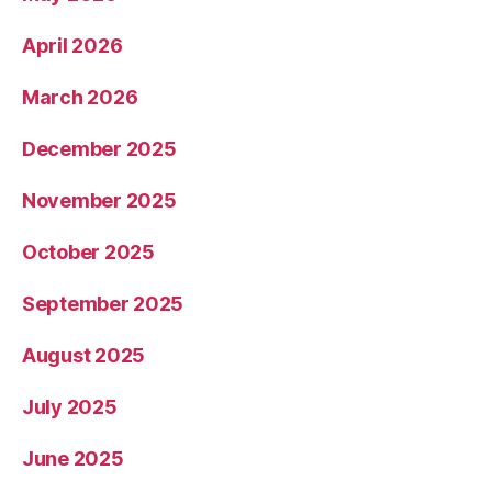
April 2026
March 2026
December 2025
November 2025
October 2025
September 2025
August 2025
July 2025
June 2025