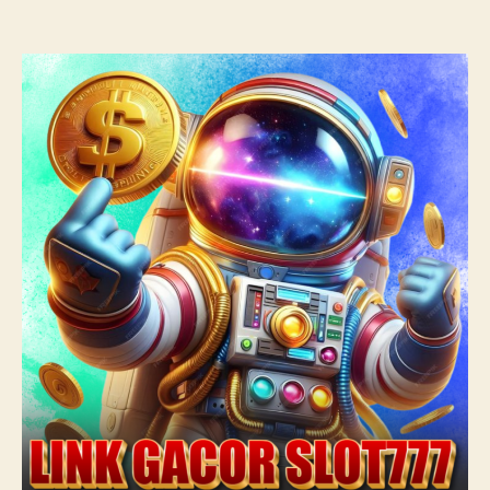
Raih
Jac
di
Slot
Pali
Ter