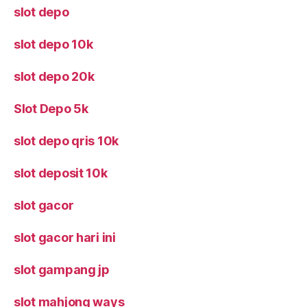
slot depo
slot depo 10k
slot depo 20k
Slot Depo 5k
slot depo qris 10k
slot deposit 10k
slot gacor
slot gacor hari ini
slot gampang jp
slot mahjong ways