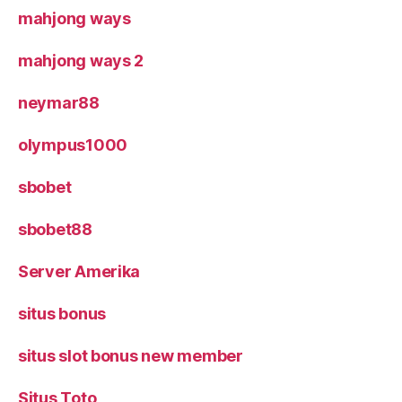
mahjong ways
mahjong ways 2
neymar88
olympus1000
sbobet
sbobet88
Server Amerika
situs bonus
situs slot bonus new member
Situs Toto