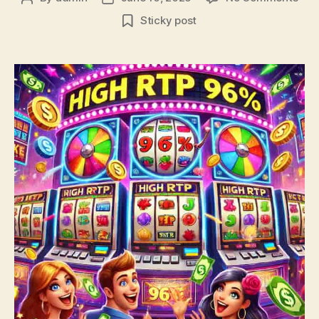
Trik
author
date
Sticky post
Jitu
Ber
di
Situ
Slo
Ter
Mela
Link
Res