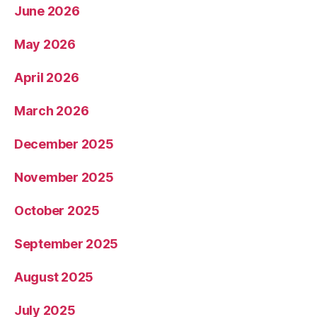
June 2026
May 2026
April 2026
March 2026
December 2025
November 2025
October 2025
September 2025
August 2025
July 2025