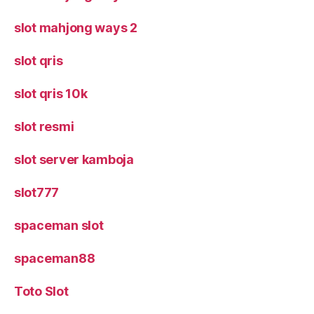
slot mahjong ways 2
slot qris
slot qris 10k
slot resmi
slot server kamboja
slot777
spaceman slot
spaceman88
Toto Slot