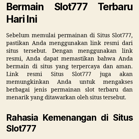
Bermain Slot777 Terbaru
Hari Ini
Sebelum memulai permainan di Situs Slot777,
pastikan Anda menggunakan link resmi dari
situs tersebut. Dengan menggunakan link
resmi, Anda dapat memastikan bahwa Anda
bermain di situs yang terpercaya dan aman.
Link resmi Situs Slot777 juga akan
memungkinkan Anda untuk mengakses
berbagai jenis permainan slot terbaru dan
menarik yang ditawarkan oleh situs tersebut.
Rahasia Kemenangan di Situs
Slot777