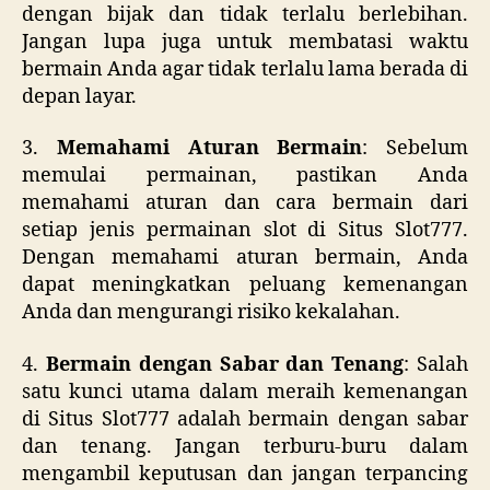
dengan bijak dan tidak terlalu berlebihan.
Jangan lupa juga untuk membatasi waktu
bermain Anda agar tidak terlalu lama berada di
depan layar.
3.
Memahami Aturan Bermain
: Sebelum
memulai permainan, pastikan Anda
memahami aturan dan cara bermain dari
setiap jenis permainan slot di Situs Slot777.
Dengan memahami aturan bermain, Anda
dapat meningkatkan peluang kemenangan
Anda dan mengurangi risiko kekalahan.
4.
Bermain dengan Sabar dan Tenang
: Salah
satu kunci utama dalam meraih kemenangan
di Situs Slot777 adalah bermain dengan sabar
dan tenang. Jangan terburu-buru dalam
mengambil keputusan dan jangan terpancing