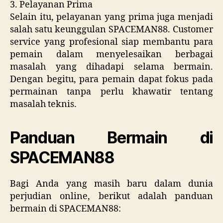
3. Pelayanan Prima
Selain itu, pelayanan yang prima juga menjadi
salah satu keunggulan SPACEMAN88. Customer
service yang profesional siap membantu para
pemain dalam menyelesaikan berbagai
masalah yang dihadapi selama bermain.
Dengan begitu, para pemain dapat fokus pada
permainan tanpa perlu khawatir tentang
masalah teknis.
Panduan Bermain di
SPACEMAN88
Bagi Anda yang masih baru dalam dunia
perjudian online, berikut adalah panduan
bermain di SPACEMAN88: