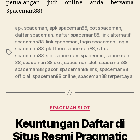
petualangan judi online anda bersama
Spaceman88!
apk spaceman
,
apk spaceman88
,
bot spaceman
,
daftar spaceman
,
daftar spaceman88
,
link alternatif
spaceman88
,
link spaceman
,
login spaceman
,
login
spaceman88
,
platform spaceman88
,
situs
Tags
spaceman88
,
slot spaceman
,
spaceman
,
spaceman
88
,
spaceman 88 slot
,
spaceman slot
,
spaceman88
,
spaceman88 gacor
,
spaceman88 link
,
spaceman88
official
,
spaceman88 online
,
spaceman88 terpercaya
Categories
SPACEMAN SLOT
Keuntungan Daftar di
Situs Resmi Pragmatic