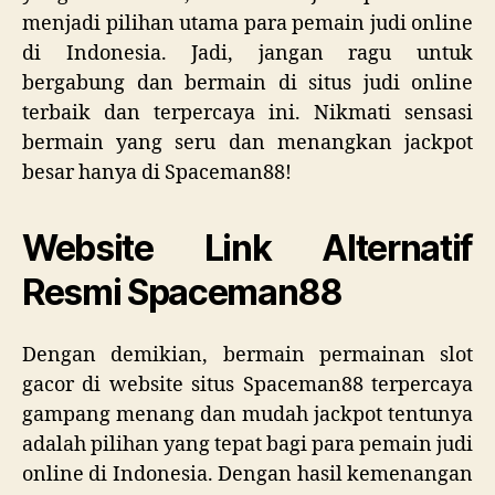
menjadi pilihan utama para pemain judi online
di Indonesia. Jadi, jangan ragu untuk
bergabung dan bermain di situs judi online
terbaik dan terpercaya ini. Nikmati sensasi
bermain yang seru dan menangkan jackpot
besar hanya di Spaceman88!
Website Link Alternatif
Resmi Spaceman88
Dengan demikian, bermain permainan slot
gacor di website situs Spaceman88 terpercaya
gampang menang dan mudah jackpot tentunya
adalah pilihan yang tepat bagi para pemain judi
online di Indonesia. Dengan hasil kemenangan