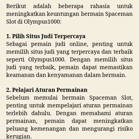
Berikut adalah beberapa rahasia untuk
meningkatkan keuntungan bermain Spaceman
Slot di Olympus1000:
1. Pilih Situs Judi Terpercaya
Sebagai pemain judi online, penting untuk
memilih situs judi yang terpercaya dan terbaik
seperti Olympus1000. Dengan memilih situs
judi yang terbaik, pemain dapat memastikan
keamanan dan kenyamanan dalam bermain.
2. Pelajari Aturan Permainan
Sebelum memulai bermain Spaceman Slot,
penting untuk mempelajari aturan permainan
terlebih dahulu. Dengan memahami aturan
permainan, pemain dapat meningkatkan
peluang kemenangan dan mengurangi risiko
kerugian.