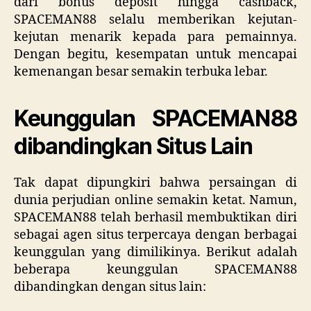
dari bonus deposit hingga cashback,
SPACEMAN88 selalu memberikan kejutan-
kejutan menarik kepada para pemainnya.
Dengan begitu, kesempatan untuk mencapai
kemenangan besar semakin terbuka lebar.
Keunggulan SPACEMAN88
dibandingkan Situs Lain
Tak dapat dipungkiri bahwa persaingan di
dunia perjudian online semakin ketat. Namun,
SPACEMAN88 telah berhasil membuktikan diri
sebagai agen situs terpercaya dengan berbagai
keunggulan yang dimilikinya. Berikut adalah
beberapa keunggulan SPACEMAN88
dibandingkan dengan situs lain: