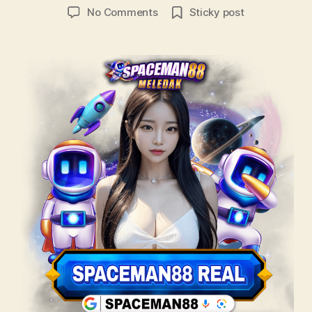
author
date
on
No Comments
Sticky post
Mudah
Menang
di
Situs
Slot
Gacor
Terpopuler,
SPACEMAN88
Tempatnya