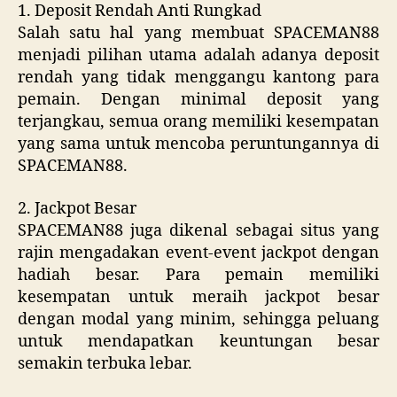
1. Deposit Rendah Anti Rungkad
Salah satu hal yang membuat SPACEMAN88
menjadi pilihan utama adalah adanya deposit
rendah yang tidak menggangu kantong para
pemain. Dengan minimal deposit yang
terjangkau, semua orang memiliki kesempatan
yang sama untuk mencoba peruntungannya di
SPACEMAN88.
2. Jackpot Besar
SPACEMAN88 juga dikenal sebagai situs yang
rajin mengadakan event-event jackpot dengan
hadiah besar. Para pemain memiliki
kesempatan untuk meraih jackpot besar
dengan modal yang minim, sehingga peluang
untuk mendapatkan keuntungan besar
semakin terbuka lebar.