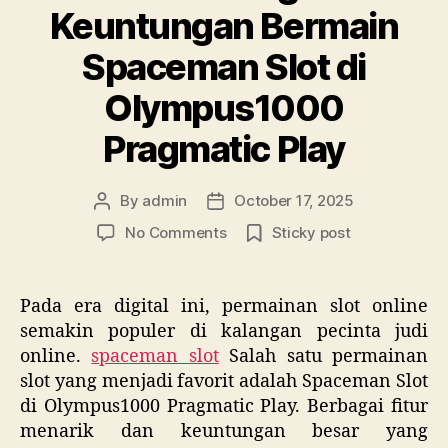
Keuntungan Bermain
Spaceman Slot di
Olympus1000
Pragmatic Play
By
admin
October 17, 2025
Post
Post
author
date
on
No Comments
Sticky post
Rahasia
Meningkatkan
Keuntungan
Pada era digital ini, permainan slot online
Bermain
semakin populer di kalangan pecinta judi
Spaceman
online.
spaceman slot
Salah satu permainan
Slot
slot yang menjadi favorit adalah Spaceman Slot
di
di Olympus1000 Pragmatic Play. Berbagai fitur
Olympus1000
menarik dan keuntungan besar yang
Pragmatic