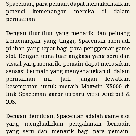
Spaceman, para pemain dapat memaksimalkan
potensi kemenangan mereka di dalam
permainan.
Dengan fitur-fitur yang menarik dan peluang
kemenangan yang tinggi, Spaceman menjadi
pilihan yang tepat bagi para penggemar game
slot. Dengan tema luar angkasa yang seru dan
visual yang menarik, pemain dapat merasakan
sensasi bermain yang menyenangkan di dalam
permainan ini. Jadi jangan lewatkan
kesempatan untuk meraih Maxwin X5000 di
link Spaceman gacor terbaru versi Android &
iOS.
Dengan demikian, Spaceman adalah game slot
yang menghadirkan pengalaman bermain
yang seru dan menarik bagi para pemain.