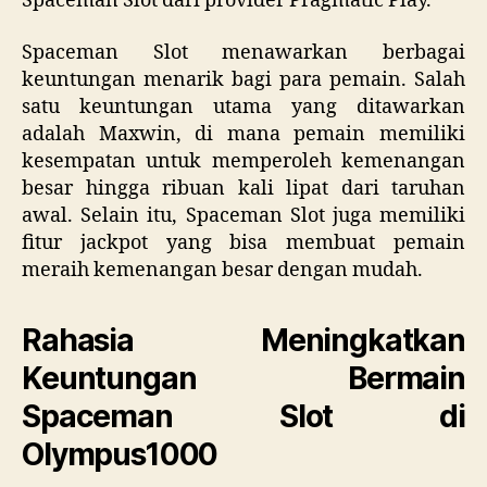
Spaceman Slot dari provider Pragmatic Play.
Spaceman Slot menawarkan berbagai
keuntungan menarik bagi para pemain. Salah
satu keuntungan utama yang ditawarkan
adalah Maxwin, di mana pemain memiliki
kesempatan untuk memperoleh kemenangan
besar hingga ribuan kali lipat dari taruhan
awal. Selain itu, Spaceman Slot juga memiliki
fitur jackpot yang bisa membuat pemain
meraih kemenangan besar dengan mudah.
Rahasia Meningkatkan
Keuntungan Bermain
Spaceman Slot di
Olympus1000