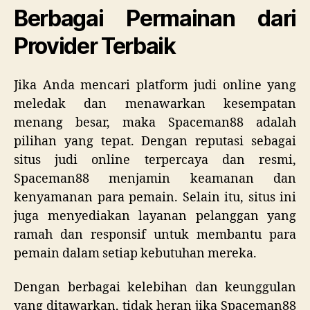
Berbagai Permainan dari
Provider Terbaik
Jika Anda mencari platform judi online yang
meledak dan menawarkan kesempatan
menang besar, maka Spaceman88 adalah
pilihan yang tepat. Dengan reputasi sebagai
situs judi online terpercaya dan resmi,
Spaceman88 menjamin keamanan dan
kenyamanan para pemain. Selain itu, situs ini
juga menyediakan layanan pelanggan yang
ramah dan responsif untuk membantu para
pemain dalam setiap kebutuhan mereka.
Dengan berbagai kelebihan dan keunggulan
yang ditawarkan, tidak heran jika Spaceman88