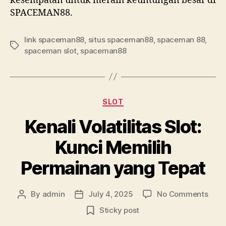
kesempatan untuk meraih keuntungan besar di
SPACEMAN88.
link spaceman88
,
situs spaceman88
,
spaceman 88
,
Tags
spaceman slot
,
spaceman88
Categories
SLOT
Kenali Volatilitas Slot:
Kunci Memilih
Permainan yang Tepat
on
By
admin
July 4, 2025
No Comments
Post
Post
Kenal
author
date
Sticky post
Volat