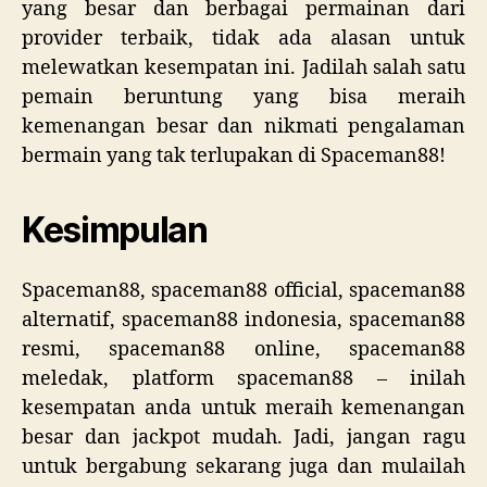
yang besar dan berbagai permainan dari
provider terbaik, tidak ada alasan untuk
melewatkan kesempatan ini. Jadilah salah satu
pemain beruntung yang bisa meraih
kemenangan besar dan nikmati pengalaman
bermain yang tak terlupakan di Spaceman88!
Kesimpulan
Spaceman88, spaceman88 official, spaceman88
alternatif, spaceman88 indonesia, spaceman88
resmi, spaceman88 online, spaceman88
meledak, platform spaceman88 – inilah
kesempatan anda untuk meraih kemenangan
besar dan jackpot mudah. Jadi, jangan ragu
untuk bergabung sekarang juga dan mulailah