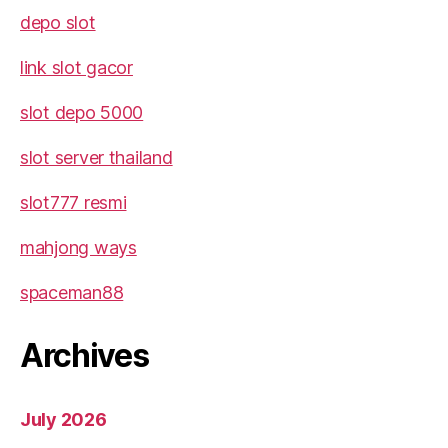
depo slot
link slot gacor
slot depo 5000
slot server thailand
slot777 resmi
mahjong ways
spaceman88
Archives
July 2026