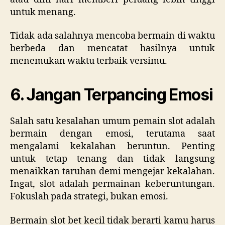
untuk menang.
Tidak ada salahnya mencoba bermain di waktu
berbeda dan mencatat hasilnya untuk
menemukan waktu terbaik versimu.
6. Jangan Terpancing Emosi
Salah satu kesalahan umum pemain slot adalah
bermain dengan emosi, terutama saat
mengalami kekalahan beruntun. Penting
untuk tetap tenang dan tidak langsung
menaikkan taruhan demi mengejar kekalahan.
Ingat, slot adalah permainan keberuntungan.
Fokuslah pada strategi, bukan emosi.
Bermain slot bet kecil tidak berarti kamu harus