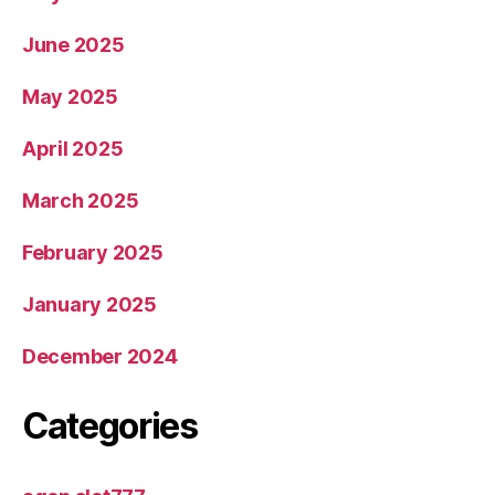
June 2025
May 2025
April 2025
March 2025
February 2025
January 2025
December 2024
Categories