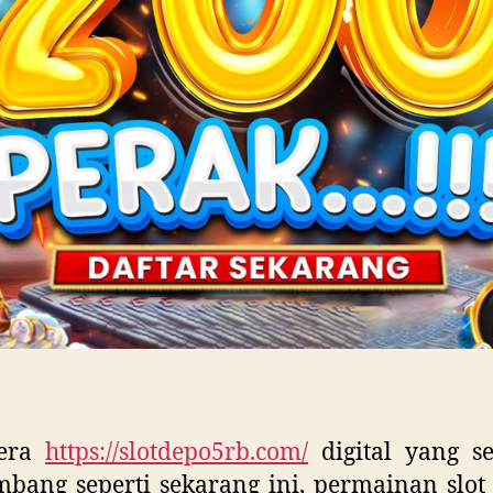
 era
https://slotdepo5rb.com/
digital yang s
bang seperti sekarang ini, permainan slot