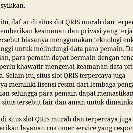
syikkan.
 itu, daftar di situs slot QRIS murah dan terp
emberikan keamanan dan privasi yang terj
tersebut biasanya menggunakan teknologi enk
inggi untuk melindungi data para pemain. D
ian, para pemain dapat bermain dengan ten
perlu khawatir mengenai keamanan data pr
. Selain itu, situs slot QRIS terpercaya juga
ya memiliki lisensi resmi dari lembaga pen
dian sehingga para pemain dapat memastika
situs tersebut fair dan aman untuk dimaink
 di situs slot QRIS murah dan terpercaya juga
ikan layanan customer service yang respon