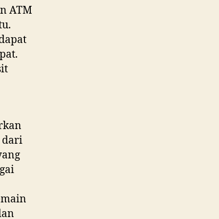
sin ATM
u.
dapat
pat.
it
arkan
 dari
 yang
gai
pemain
dan