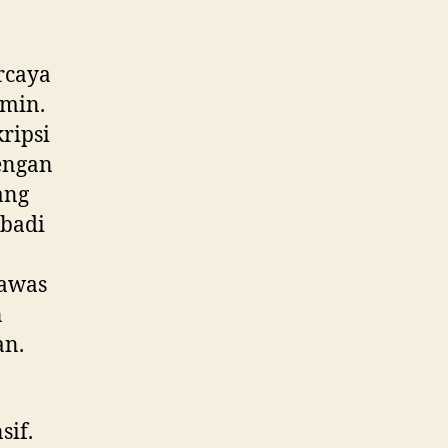
ercaya
amin.
ripsi
engan
ang
ibadi
gawas
n
an.
sif.