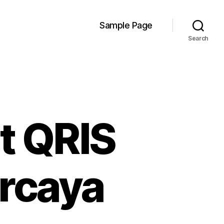
Sample Page
Search
ot QRIS
rcaya