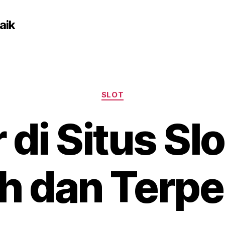
aik
Categories
SLOT
 di Situs Sl
h dan Terpe