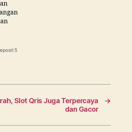
man
Jangan
dan
deposit 5
ah, Slot Qris Juga Terpercaya
→
dan Gacor