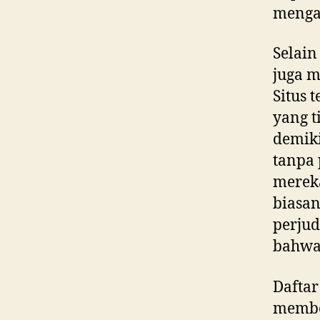
menga
Selain
juga m
Situs 
yang t
demik
tanpa 
mereka
biasan
perju
bahwa 
Daftar
member