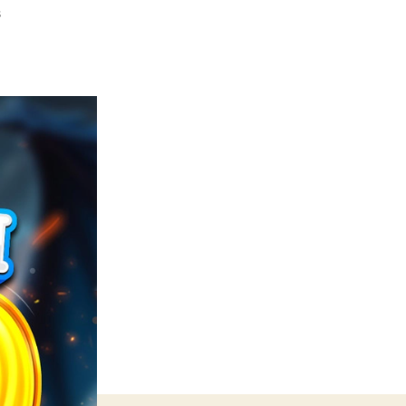
on
s
Daftar
di
Situs
Slot
QRIS
Murah
dan
Terpercaya