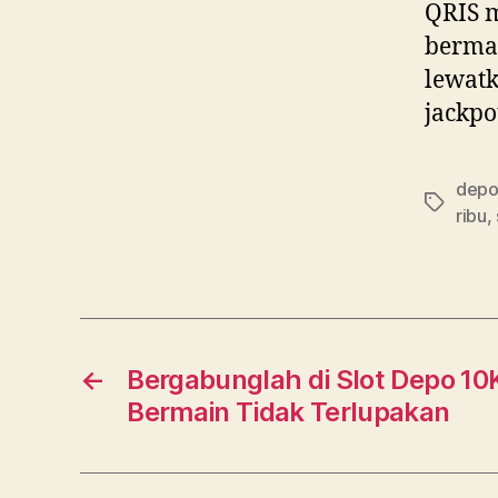
QRIS 
bermai
lewat
jackpo
dep
Tags
ribu
,
←
Bergabunglah di Slot Depo 10
Bermain Tidak Terlupakan