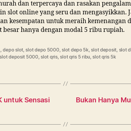
murah dan terpercaya dan rasakan pengala
n slot online yang seru dan mengasyikkan. 
kan kesempatan untuk meraih kemenangan 
t besar hanya dengan modal 5 ribu rupiah.
o
,
depo slot
,
slot depo 5000
,
slot depo 5k
,
slot deposit
,
slot 
slot deposit 5000
,
slot qris
,
slot qris 5 ribu
,
slot qris 5k
K untuk Sensasi
Bukan Hanya Mur