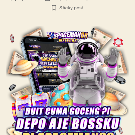
Slot
author
date
Sticky post
Moda
5K:
Strat
Jitu
Men
Tanp
Haru
Kaya
Dulu