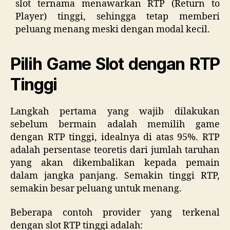
slot ternama menawarkan RTP (Return to
Player) tinggi, sehingga tetap memberi
peluang menang meski dengan modal kecil.
Pilih Game Slot dengan RTP
Tinggi
Langkah pertama yang wajib dilakukan
sebelum bermain adalah memilih game
dengan RTP tinggi, idealnya di atas 95%. RTP
adalah persentase teoretis dari jumlah taruhan
yang akan dikembalikan kepada pemain
dalam jangka panjang. Semakin tinggi RTP,
semakin besar peluang untuk menang.
Beberapa contoh provider yang terkenal
dengan slot RTP tinggi adalah: