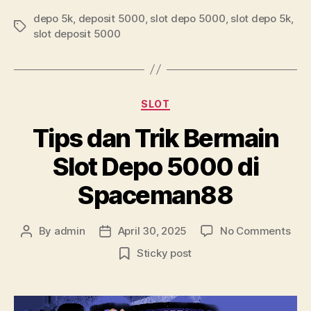
depo 5k
,
deposit 5000
,
slot depo 5000
,
slot depo 5k
,
Tags
slot deposit 5000
Categories
SLOT
Tips dan Trik Bermain
Slot Depo 5000 di
Spaceman88
on
By
admin
April 30, 2025
No Comments
Post
Post
Tips
author
date
Sticky post
dan
Trik
Ber
Slot