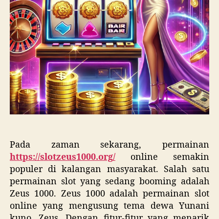
Pada zaman sekarang, permainan
https://slotzeus1000.org/
online semakin
populer di kalangan masyarakat. Salah satu
permainan slot yang sedang booming adalah
Zeus 1000. Zeus 1000 adalah permainan slot
online yang mengusung tema dewa Yunani
kuno, Zeus. Dengan fitur-fitur yang menarik