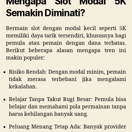
Mengapa Slot Modal 5K
Semakin Diminati?
Bermain slot dengan modal kecil seperti 5K
memiliki daya tarik tersendiri, khususnya bagi
pemula atau pemain dengan dana terbatas.
Berikut beberapa alasan mengapa tren ini
makin populer:
Risiko Rendah: Dengan modal minim, pemain
tidak merasa terbebani jika mengalami
kekalahan.
Belajar Tanpa Takut Rugi Besar: Pemula bisa
belajar dan memahami pola permainan tanpa
harus kehilangan banyak uang.
Peluang Menang Tetap Ada: Banyak provider