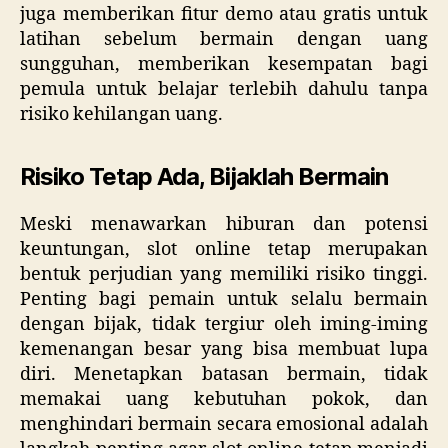
juga memberikan fitur demo atau gratis untuk
latihan sebelum bermain dengan uang
sungguhan, memberikan kesempatan bagi
pemula untuk belajar terlebih dahulu tanpa
risiko kehilangan uang.
Risiko Tetap Ada, Bijaklah Bermain
Meski menawarkan hiburan dan potensi
keuntungan, slot online tetap merupakan
bentuk perjudian yang memiliki risiko tinggi.
Penting bagi pemain untuk selalu bermain
dengan bijak, tidak tergiur oleh iming-iming
kemenangan besar yang bisa membuat lupa
diri. Menetapkan batasan bermain, tidak
memakai uang kebutuhan pokok, dan
menghindari bermain secara emosional adalah