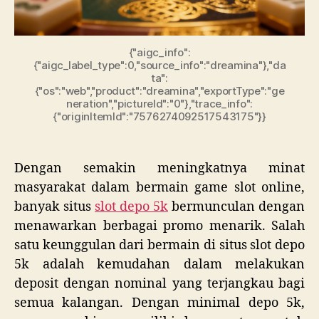
{"aigc_info":
{"aigc_label_type":0,"source_info":"dreamina"},"da
ta":
{"os":"web","product":"dreamina","exportType":"ge
neration","pictureId":"0"},"trace_info":
{"originItemId":"7576274092517543175"}}
Dengan semakin meningkatnya minat
masyarakat dalam bermain game slot online,
banyak situs
slot depo 5k
bermunculan dengan
menawarkan berbagai promo menarik. Salah
satu keunggulan dari bermain di situs slot depo
5k adalah kemudahan dalam melakukan
deposit dengan nominal yang terjangkau bagi
semua kalangan. Dengan minimal depo 5k,