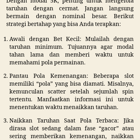
Dengan modal 5K, penting untuk mengelola
taruhan dengan cermat. Jangan langsung
bermain dengan nominal besar. Berikut
strategi bertahap yang bisa Anda terapkan:
Awali dengan Bet Kecil: Mulailah dengan
taruhan minimum. Tujuannya agar modal
tahan lama dan memberi waktu untuk
memahami pola permainan.
Pantau Pola Kemenangan: Beberapa slot
memiliki “pola” yang bisa diamati. Misalnya,
kemunculan scatter setelah sejumlah spin
tertentu. Manfaatkan informasi ini untuk
menentukan waktu menaikkan taruhan.
Naikkan Taruhan Saat Pola Terbaca: Jika
dirasa slot sedang dalam fase “gacor” atau
sering memberikan kemenangan, naikkan