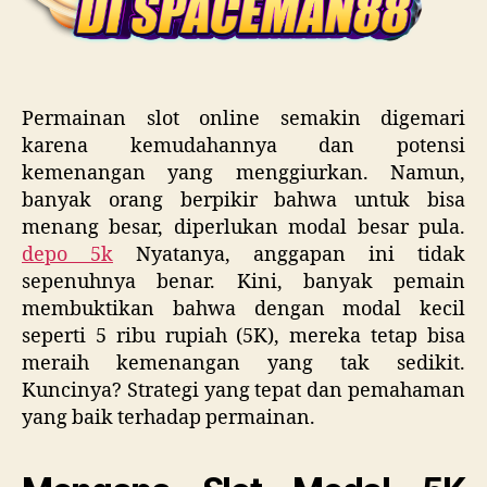
Permainan slot online semakin digemari
karena kemudahannya dan potensi
kemenangan yang menggiurkan. Namun,
banyak orang berpikir bahwa untuk bisa
menang besar, diperlukan modal besar pula.
depo 5k
Nyatanya, anggapan ini tidak
sepenuhnya benar. Kini, banyak pemain
membuktikan bahwa dengan modal kecil
seperti 5 ribu rupiah (5K), mereka tetap bisa
meraih kemenangan yang tak sedikit.
Kuncinya? Strategi yang tepat dan pemahaman
yang baik terhadap permainan.