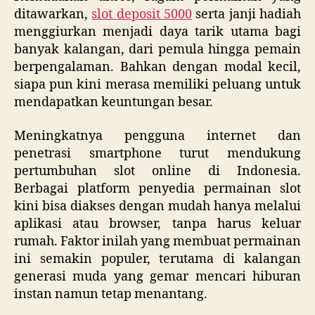
ditawarkan,
slot deposit 5000
serta janji hadiah
menggiurkan menjadi daya tarik utama bagi
banyak kalangan, dari pemula hingga pemain
berpengalaman. Bahkan dengan modal kecil,
siapa pun kini merasa memiliki peluang untuk
mendapatkan keuntungan besar.
Meningkatnya pengguna internet dan
penetrasi smartphone turut mendukung
pertumbuhan slot online di Indonesia.
Berbagai platform penyedia permainan slot
kini bisa diakses dengan mudah hanya melalui
aplikasi atau browser, tanpa harus keluar
rumah. Faktor inilah yang membuat permainan
ini semakin populer, terutama di kalangan
generasi muda yang gemar mencari hiburan
instan namun tetap menantang.