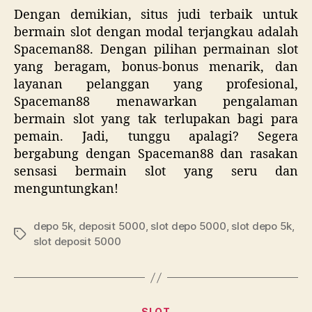
Dengan demikian, situs judi terbaik untuk
bermain slot dengan modal terjangkau adalah
Spaceman88. Dengan pilihan permainan slot
yang beragam, bonus-bonus menarik, dan
layanan pelanggan yang profesional,
Spaceman88 menawarkan pengalaman
bermain slot yang tak terlupakan bagi para
pemain. Jadi, tunggu apalagi? Segera
bergabung dengan Spaceman88 dan rasakan
sensasi bermain slot yang seru dan
menguntungkan!
depo 5k
,
deposit 5000
,
slot depo 5000
,
slot depo 5k
,
Tags
slot deposit 5000
Categories
SLOT