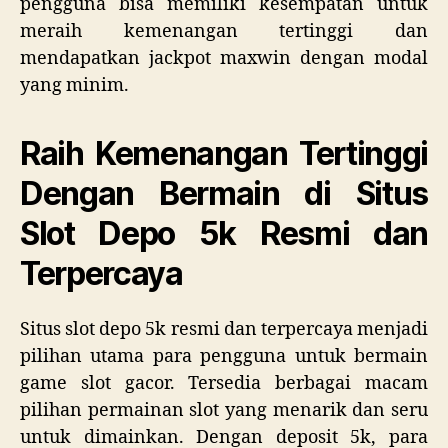
pengguna bisa memiliki kesempatan untuk
meraih kemenangan tertinggi dan
mendapatkan jackpot maxwin dengan modal
yang minim.
Raih Kemenangan Tertinggi
Dengan Bermain di Situs
Slot Depo 5k Resmi dan
Terpercaya
Situs slot depo 5k resmi dan terpercaya menjadi
pilihan utama para pengguna untuk bermain
game slot gacor. Tersedia berbagai macam
pilihan permainan slot yang menarik dan seru
untuk dimainkan. Dengan deposit 5k, para