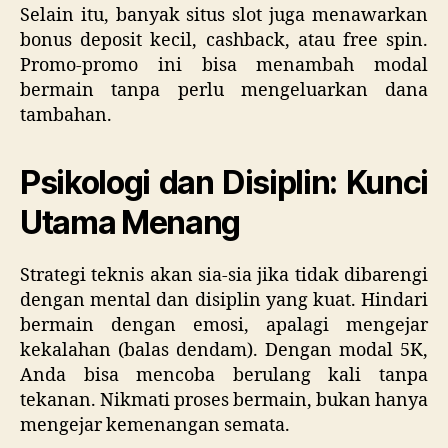
Selain itu, banyak situs slot juga menawarkan
bonus deposit kecil, cashback, atau free spin.
Promo-promo ini bisa menambah modal
bermain tanpa perlu mengeluarkan dana
tambahan.
Psikologi dan Disiplin: Kunci
Utama Menang
Strategi teknis akan sia-sia jika tidak dibarengi
dengan mental dan disiplin yang kuat. Hindari
bermain dengan emosi, apalagi mengejar
kekalahan (balas dendam). Dengan modal 5K,
Anda bisa mencoba berulang kali tanpa
tekanan. Nikmati proses bermain, bukan hanya
mengejar kemenangan semata.