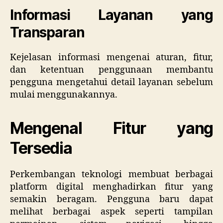
Informasi Layanan yang
Transparan
Kejelasan informasi mengenai aturan, fitur,
dan ketentuan penggunaan membantu
pengguna mengetahui detail layanan sebelum
mulai menggunakannya.
Mengenal Fitur yang
Tersedia
Perkembangan teknologi membuat berbagai
platform digital menghadirkan fitur yang
semakin beragam. Pengguna baru dapat
melihat berbagai aspek seperti tampilan