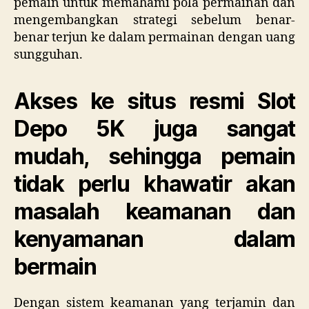
pemain untuk memahami pola permainan dan
mengembangkan strategi sebelum benar-
benar terjun ke dalam permainan dengan uang
sungguhan.
Akses ke situs resmi Slot
Depo 5K juga sangat
mudah, sehingga pemain
tidak perlu khawatir akan
masalah keamanan dan
kenyamanan dalam
bermain
Dengan sistem keamanan yang terjamin dan