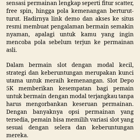
sensasi permainan lengkap seperti fitur scatter,
free spin, hingga pola kemenangan berturut-
turut. Hadirnya link demo dan akses ke situs
resmi membuat pengalaman bermain semakin
nyaman, apalagi untuk kamu yang ingin
mencoba pola sebelum terjun ke permainan
asli.
Dalam bermain slot dengan modal kecil,
strategi dan keberuntungan merupakan kunci
utama untuk meraih kemenangan. Slot Depo
5K memberikan kesempatan bagi pemain
untuk bermain dengan modal terjangkau tanpa
harus mengorbankan keseruan permainan.
Dengan banyaknya opsi permainan yang
tersedia, pemain bisa memilih variasi slot yang
sesuai dengan selera dan keberuntungan
mereka.