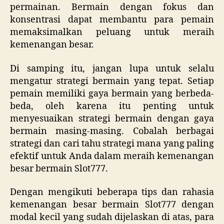
permainan. Bermain dengan fokus dan
konsentrasi dapat membantu para pemain
memaksimalkan peluang untuk meraih
kemenangan besar.
Di samping itu, jangan lupa untuk selalu
mengatur strategi bermain yang tepat. Setiap
pemain memiliki gaya bermain yang berbeda-
beda, oleh karena itu penting untuk
menyesuaikan strategi bermain dengan gaya
bermain masing-masing. Cobalah berbagai
strategi dan cari tahu strategi mana yang paling
efektif untuk Anda dalam meraih kemenangan
besar bermain Slot777.
Dengan mengikuti beberapa tips dan rahasia
kemenangan besar bermain Slot777 dengan
modal kecil yang sudah dijelaskan di atas, para