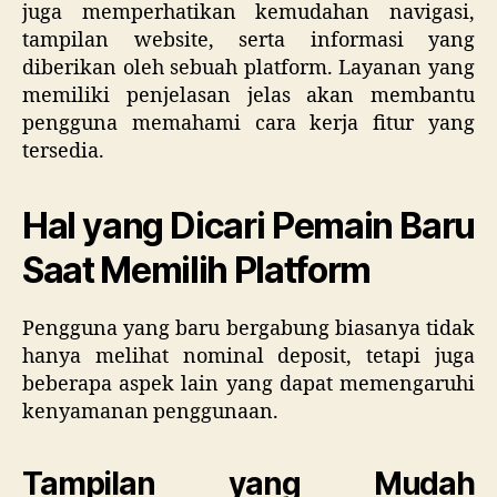
juga memperhatikan kemudahan navigasi,
tampilan website, serta informasi yang
diberikan oleh sebuah platform. Layanan yang
memiliki penjelasan jelas akan membantu
pengguna memahami cara kerja fitur yang
tersedia.
Hal yang Dicari Pemain Baru
Saat Memilih Platform
Pengguna yang baru bergabung biasanya tidak
hanya melihat nominal deposit, tetapi juga
beberapa aspek lain yang dapat memengaruhi
kenyamanan penggunaan.
Tampilan yang Mudah