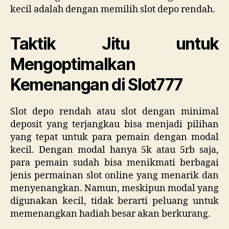
kecil adalah dengan memilih slot depo rendah.
Taktik Jitu untuk
Mengoptimalkan
Kemenangan di Slot777
Slot depo rendah atau slot dengan minimal
deposit yang terjangkau bisa menjadi pilihan
yang tepat untuk para pemain dengan modal
kecil. Dengan modal hanya 5k atau 5rb saja,
para pemain sudah bisa menikmati berbagai
jenis permainan slot online yang menarik dan
menyenangkan. Namun, meskipun modal yang
digunakan kecil, tidak berarti peluang untuk
memenangkan hadiah besar akan berkurang.