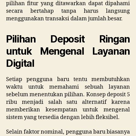
pilihan fitur yang ditawarkan dapat dipahami
secara bertahap tanpa harus langsung
menggunakan transaksi dalam jumlah besar.
Pilihan Deposit Ringan
untuk Mengenal Layanan
Digital
Setiap pengguna baru tentu membutuhkan
waktu untuk memahami sebuah layanan
sebelum menentukan pilihan. Konsep deposit 5
ribu menjadi salah satu alternatif karena
memberikan kesempatan untuk mengenal
sistem yang tersedia dengan lebih fleksibel.
Selain faktor nominal, pengguna baru biasanya