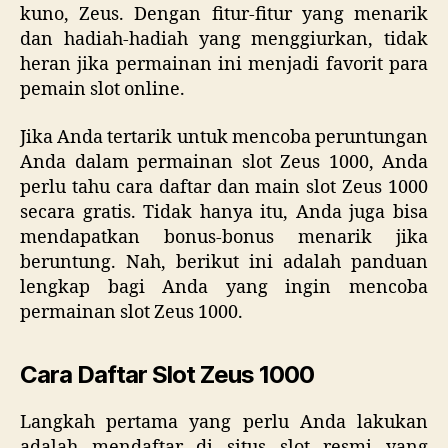
kuno, Zeus. Dengan fitur-fitur yang menarik
dan hadiah-hadiah yang menggiurkan, tidak
heran jika permainan ini menjadi favorit para
pemain slot online.
Jika Anda tertarik untuk mencoba peruntungan
Anda dalam permainan slot Zeus 1000, Anda
perlu tahu cara daftar dan main slot Zeus 1000
secara gratis. Tidak hanya itu, Anda juga bisa
mendapatkan bonus-bonus menarik jika
beruntung. Nah, berikut ini adalah panduan
lengkap bagi Anda yang ingin mencoba
permainan slot Zeus 1000.
Cara Daftar Slot Zeus 1000
Langkah pertama yang perlu Anda lakukan
adalah mendaftar di situs slot resmi yang