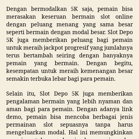
Dengan bermodalkan 5K saja, pemain bisa
merasakan keseruan bermain slot online
dengan peluang menang yang sama besar
seperti bermain dengan modal besar. Slot Depo
5K juga memberikan peluang bagi pemain
untuk meraih jackpot progresif yang jumlahnya
terus bertambah seiring dengan banyaknya
pemain yang bermain. Dengan begitu,
kesempatan untuk meraih kemenangan besar
semakin terbuka lebar bagi para pemain.
Selain itu, Slot Depo 5K juga memberikan
pengalaman bermain yang lebih nyaman dan
aman bagi para pemain. Dengan adanya link
demo, pemain bisa mencoba berbagai jenis
permainan slot sepuasnya tanpa harus
mengeluarkan modal. Hal ini memungkinkan