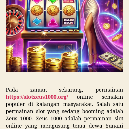
Pada zaman sekarang, permainan
https://slotzeus1000.org/
online semakin
populer di kalangan masyarakat. Salah satu
permainan slot yang sedang booming adalah
Zeus 1000. Zeus 1000 adalah permainan slot
online yang mengusung tema dewa Yunani