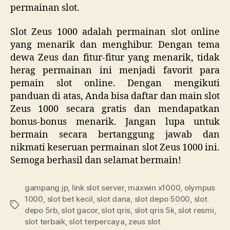
permainan slot.
Slot Zeus 1000 adalah permainan slot online
yang menarik dan menghibur. Dengan tema
dewa Zeus dan fitur-fitur yang menarik, tidak
herag permainan ini menjadi favorit para
pemain slot online. Dengan mengikuti
panduan di atas, Anda bisa daftar dan main slot
Zeus 1000 secara gratis dan mendapatkan
bonus-bonus menarik. Jangan lupa untuk
bermain secara bertanggung jawab dan
nikmati keseruan permainan slot Zeus 1000 ini.
Semoga berhasil dan selamat bermain!
gampang jp
,
link slot server
,
maxwin x1000
,
olympus
1000
,
slot bet kecil
,
slot dana
,
slot depo 5000
,
slot
Tags
depo 5rb
,
slot gacor
,
slot qris
,
slot qris 5k
,
slot resmi
,
slot terbaik
,
slot terpercaya
,
zeus slot