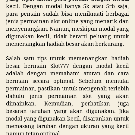
kecil. Dengan modal hanya 5k atau 5rb saja,
para pemain sudah bisa menikmati berbagai
jenis permainan slot online yang menarik dan
menyenangkan. Namun, meskipun modal yang
digunakan kecil, tidak berarti peluang untuk
memenangkan hadiah besar akan berkurang.
Salah satu tips untuk memenangkan hadiah
besar bermain Slot777 dengan modal kecil
adalah dengan memahami aturan dan cara
bermain secara optimal. Sebelum memulai
permainan, pastikan untuk mengenali terlebih
dahulu jenis permainan slot yang akan
dimainkan. Kemudian, perhatikan juga
besaran taruhan yang akan digunakan. Jika
modal yang digunakan kecil, disarankan untuk
memasang taruhan dengan ukuran yang kecil
namun tetap optimal.