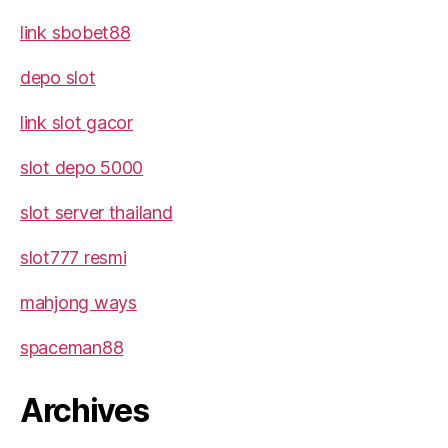
link sbobet88
depo slot
link slot gacor
slot depo 5000
slot server thailand
slot777 resmi
mahjong ways
spaceman88
Archives