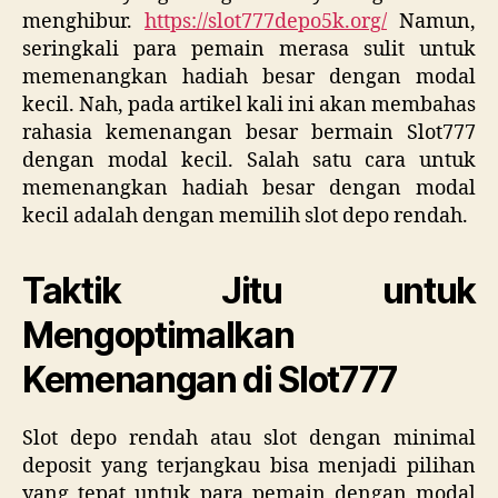
menghibur.
https://slot777depo5k.org/
Namun,
seringkali para pemain merasa sulit untuk
memenangkan hadiah besar dengan modal
kecil. Nah, pada artikel kali ini akan membahas
rahasia kemenangan besar bermain Slot777
dengan modal kecil. Salah satu cara untuk
memenangkan hadiah besar dengan modal
kecil adalah dengan memilih slot depo rendah.
Taktik Jitu untuk
Mengoptimalkan
Kemenangan di Slot777
Slot depo rendah atau slot dengan minimal
deposit yang terjangkau bisa menjadi pilihan
yang tepat untuk para pemain dengan modal