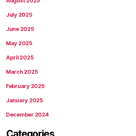
August 2025
July 2025
June 2025
May 2025
April 2025
March 2025
February 2025
January 2025
December 2024
Categories