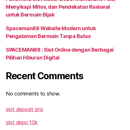
Menyikapi Mitos, dan Pendekatan Rasional
untuk Bermain Bijak
Spaceman88 Website Modern untuk
Pengalaman Bermain Tanpa Batas
SPACEMAN88 : Slot Online dengan Berbagai
Pilihan Hiburan Digital
Recent Comments
No comments to show.
slot deposit qris
slot depo 10k