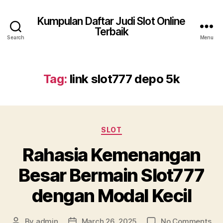
Kumpulan Daftar Judi Slot Online
Terbaik
Search
Menu
Tag:
link slot777 depo 5k
Categories
SLOT
Rahasia Kemenangan
Besar Bermain Slot777
dengan Modal Kecil
on
By
admin
March 26, 2025
No Comments
Post
Post