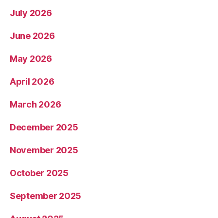
July 2026
June 2026
May 2026
April 2026
March 2026
December 2025
November 2025
October 2025
September 2025