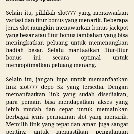
Selain itu, pilihlah slot777 yang menawarkan
variasi dan fitur bonus yang menarik. Beberapa
jenis slot mungkin menawarkan bonus jackpot
yang besar atau fitur bonus tambahan yang bisa
meningkatkan peluang untuk memenangkan
hadiah besar. Selalu manfaatkan fitur-fitur
bonus ini secara optimal untuk
mengoptimalkan peluang menang.
Selain itu, jangan lupa untuk memanfaatkan
link slot777 depo 5k yang tersedia. Dengan
memanfaatkan link yang sudah disediakan,
para pemain bisa mendapatkan akses yang
lebih mudah dan cepat untuk memainkan
berbagai jenis permainan slot yang menarik.
Memilih link yang tepat dan aman juga sangat
penting untuk memastikan pengalaman