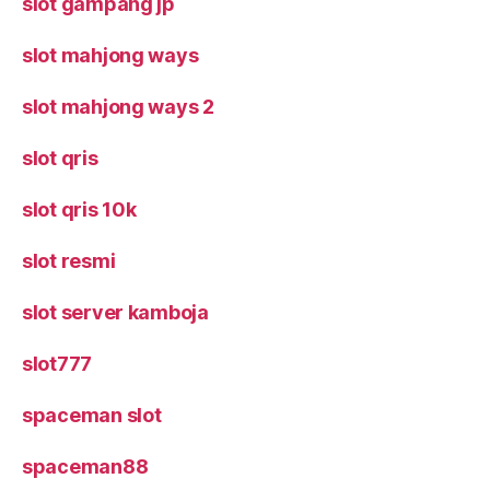
slot gampang jp
slot mahjong ways
slot mahjong ways 2
slot qris
slot qris 10k
slot resmi
slot server kamboja
slot777
spaceman slot
spaceman88