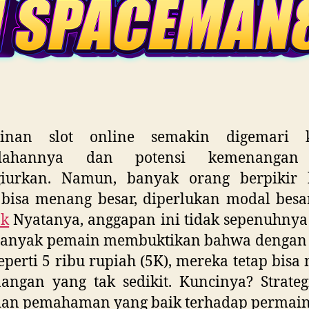
inan slot online semakin digemari 
dahannya dan potensi kemenangan
iurkan. Namun, banyak orang berpikir
bisa menang besar, diperlukan modal besa
5k
Nyatanya, anggapan ini tidak sepenuhnya
 banyak pemain membuktikan bahwa dengan
seperti 5 ribu rupiah (5K), mereka tetap bisa
angan yang tak sedikit. Kuncinya? Strateg
 dan pemahaman yang baik terhadap permai