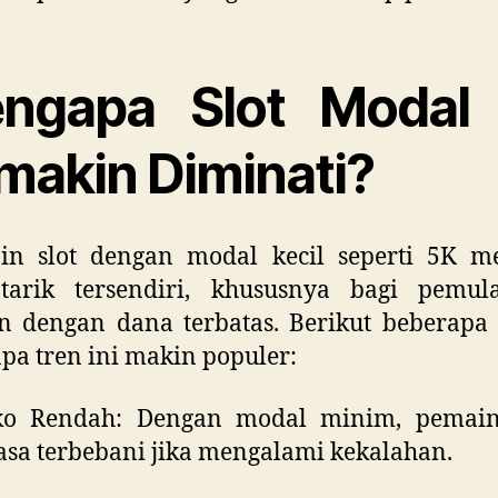
ngapa Slot Modal
makin Diminati?
in slot dengan modal kecil seperti 5K me
tarik tersendiri, khususnya bagi pemul
n dengan dana terbatas. Berikut beberapa 
a tren ini makin populer:
iko Rendah: Dengan modal minim, pemain
sa terbebani jika mengalami kekalahan.