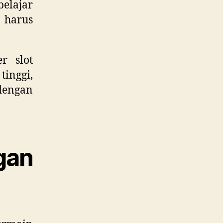
belajar
harus
r slot
inggi,
dengan
gan