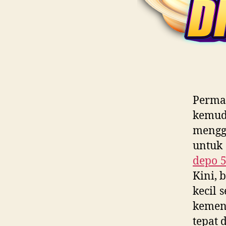
Perma
kemu
mengg
untuk 
depo 
Kini,
kecil 
kemen
tepat