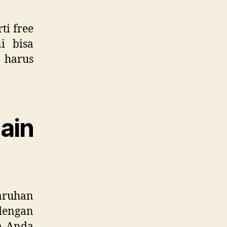
ti free
i bisa
harus
ain
aruhan
dengan
sa Anda