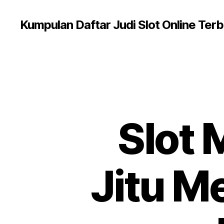
Kumpulan Daftar Judi Slot Online Terb
Slot 
Jitu M