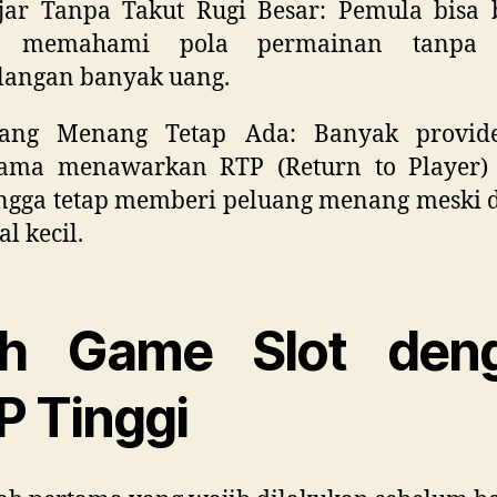
jar Tanpa Takut Rugi Besar: Pemula bisa 
 memahami pola permainan tanpa 
langan banyak uang.
uang Menang Tetap Ada: Banyak provide
ama menawarkan RTP (Return to Player) t
ngga tetap memberi peluang menang meski 
l kecil.
lih Game Slot den
P Tinggi