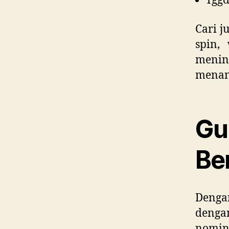
Yggd
Cari j
spin,
meni
menam
Gu
Be
Denga
denga
nomina