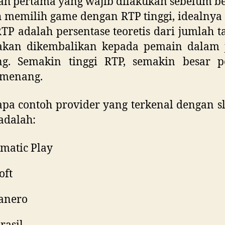
ah pertama yang wajib dilakukan sebelum b
 memilih game dengan RTP tinggi, idealnya 
TP adalah persentase teoretis dari jumlah 
akan dikembalikan kepada pemain dalam 
ng. Semakin tinggi RTP, semakin besar p
 menang.
pa contoh provider yang terkenal dengan s
 adalah:
matic Play
oft
anero