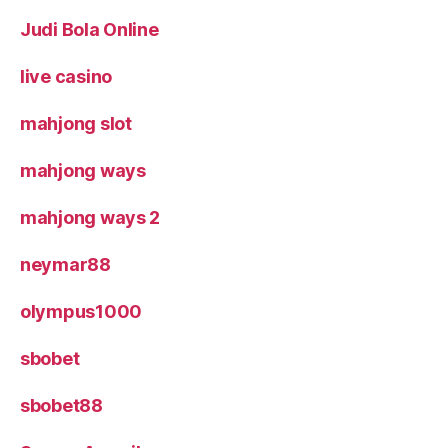
Judi Bola Online
live casino
mahjong slot
mahjong ways
mahjong ways 2
neymar88
olympus1000
sbobet
sbobet88