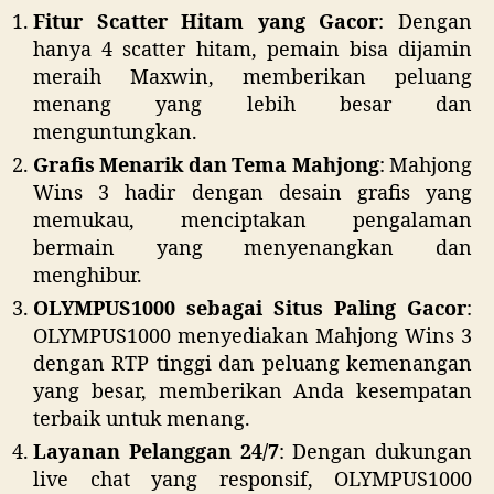
Fitur Scatter Hitam yang Gacor
: Dengan
hanya 4 scatter hitam, pemain bisa dijamin
meraih Maxwin, memberikan peluang
menang yang lebih besar dan
menguntungkan.
Grafis Menarik dan Tema Mahjong
: Mahjong
Wins 3 hadir dengan desain grafis yang
memukau, menciptakan pengalaman
bermain yang menyenangkan dan
menghibur.
OLYMPUS1000 sebagai Situs Paling Gacor
:
OLYMPUS1000 menyediakan Mahjong Wins 3
dengan RTP tinggi dan peluang kemenangan
yang besar, memberikan Anda kesempatan
terbaik untuk menang.
Layanan Pelanggan 24/7
: Dengan dukungan
live chat yang responsif, OLYMPUS1000