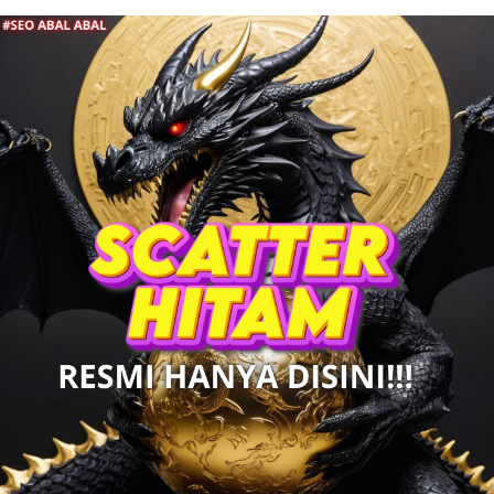
Scatter
Hitam
di
Mahjong
Wins
3:
Kunci
Maxwin
di
OLYMPUS1000