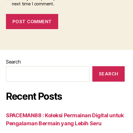
next time I comment.
Search
SEARCH
Recent Posts
SPACEMAN88 : Koleksi Permainan Digital untuk
Pengalaman Bermain yang Lebih Seru