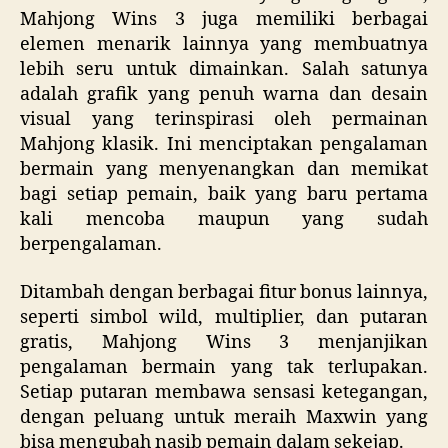
Mahjong Wins 3 juga memiliki berbagai
elemen menarik lainnya yang membuatnya
lebih seru untuk dimainkan. Salah satunya
adalah grafik yang penuh warna dan desain
visual yang terinspirasi oleh permainan
Mahjong klasik. Ini menciptakan pengalaman
bermain yang menyenangkan dan memikat
bagi setiap pemain, baik yang baru pertama
kali mencoba maupun yang sudah
berpengalaman.
Ditambah dengan berbagai fitur bonus lainnya,
seperti simbol wild, multiplier, dan putaran
gratis, Mahjong Wins 3 menjanjikan
pengalaman bermain yang tak terlupakan.
Setiap putaran membawa sensasi ketegangan,
dengan peluang untuk meraih Maxwin yang
bisa mengubah nasib pemain dalam sekejap.