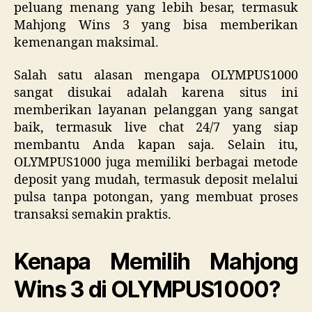
peluang menang yang lebih besar, termasuk
Mahjong Wins 3 yang bisa memberikan
kemenangan maksimal.
Salah satu alasan mengapa OLYMPUS1000
sangat disukai adalah karena situs ini
memberikan layanan pelanggan yang sangat
baik, termasuk live chat 24/7 yang siap
membantu Anda kapan saja. Selain itu,
OLYMPUS1000 juga memiliki berbagai metode
deposit yang mudah, termasuk deposit melalui
pulsa tanpa potongan, yang membuat proses
transaksi semakin praktis.
Kenapa Memilih Mahjong
Wins 3 di OLYMPUS1000?