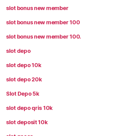
slot bonus new member
slot bonus new member 100
slot bonus new member 100.
slot depo
slot depo 10k
slot depo 20k
Slot Depo 5k
slot depo qris 10k
slot deposit 10k