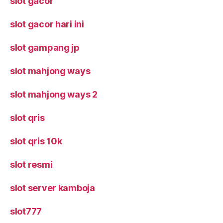
slot gacor
slot gacor hari ini
slot gampang jp
slot mahjong ways
slot mahjong ways 2
slot qris
slot qris 10k
slot resmi
slot server kamboja
slot777