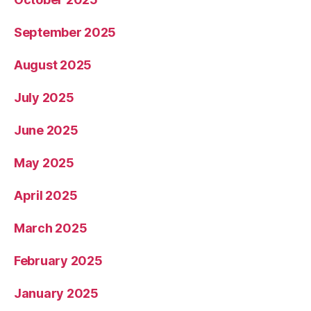
September 2025
August 2025
July 2025
June 2025
May 2025
April 2025
March 2025
February 2025
January 2025