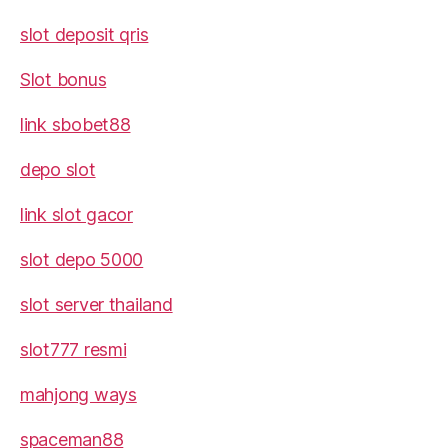
slot deposit qris
Slot bonus
link sbobet88
depo slot
link slot gacor
slot depo 5000
slot server thailand
slot777 resmi
mahjong ways
spaceman88