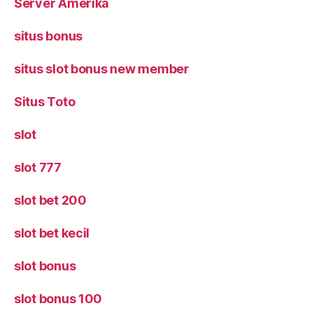
Server Amerika
situs bonus
situs slot bonus new member
Situs Toto
slot
slot 777
slot bet 200
slot bet kecil
slot bonus
slot bonus 100