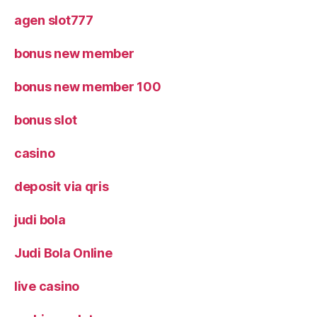
agen slot777
bonus new member
bonus new member 100
bonus slot
casino
deposit via qris
judi bola
Judi Bola Online
live casino