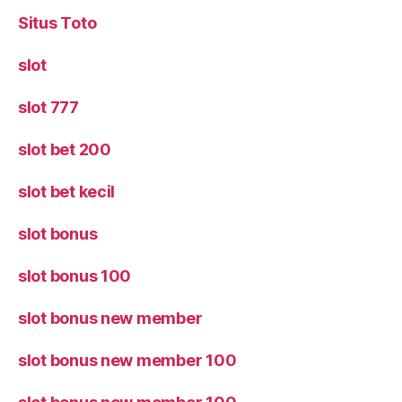
Situs Toto
slot
slot 777
slot bet 200
slot bet kecil
slot bonus
slot bonus 100
slot bonus new member
slot bonus new member 100