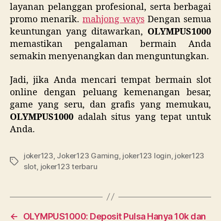
layanan pelanggan profesional, serta berbagai
promo menarik.
mahjong ways
Dengan semua
keuntungan yang ditawarkan,
OLYMPUS1000
memastikan pengalaman bermain Anda
semakin menyenangkan dan menguntungkan.
Jadi, jika Anda mencari tempat bermain slot
online dengan peluang kemenangan besar,
game yang seru, dan grafis yang memukau,
OLYMPUS1000
adalah situs yang tepat untuk
Anda.
joker123
,
Joker123 Gaming
,
joker123 login
,
joker123
Tags
slot
,
joker123 terbaru
←
OLYMPUS1000: Deposit Pulsa Hanya 10k dan