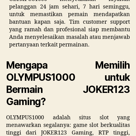
pelanggan 24 jam sehari, 7 hari seminggu,
untuk memastikan pemain mendapatkan
bantuan kapan saja. Tim customer support
yang ramah dan profesional siap membantu
Anda menyelesaikan masalah atau menjawab
pertanyaan terkait permainan.
Mengapa Memilih
OLYMPUS1000 untuk
Bermain JOKER123
Gaming?
OLYMPUS1000 adalah situs slot yang
menawarkan segalanya: game slot berkualitas
tinggi dari JOKER123 Gaming, RTP tinggi,