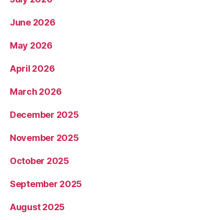
June 2026
May 2026
April 2026
March 2026
December 2025
November 2025
October 2025
September 2025
August 2025