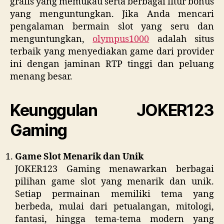
grafis yang memukau serta berbagai fitur bonus
yang menguntungkan. Jika Anda mencari
pengalaman bermain slot yang seru dan
menguntungkan,
olympus1000
adalah situs
terbaik yang menyediakan game dari provider
ini dengan jaminan RTP tinggi dan peluang
menang besar.
Keunggulan JOKER123
Gaming
Game Slot Menarik dan Unik
JOKER123 Gaming menawarkan berbagai
pilihan game slot yang menarik dan unik.
Setiap permainan memiliki tema yang
berbeda, mulai dari petualangan, mitologi,
fantasi, hingga tema-tema modern yang