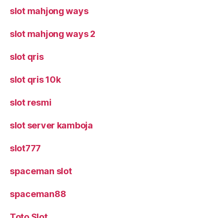
slot mahjong ways
slot mahjong ways 2
slot qris
slot qris 10k
slot resmi
slot server kamboja
slot777
spaceman slot
spaceman88
Toto Slot