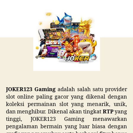
Gaming:
Slot
Menarik
dengan
RTP
Tinggi,
Hanya
di
OLYMPUS1000
JOKER123 Gaming
adalah salah satu provider
slot online paling gacor yang dikenal dengan
koleksi permainan slot yang menarik, unik,
dan menghibur. Dikenal akan tingkat
RTP
yang
tinggi, JOKER123 Gaming menawarkan
pengalaman bermain yang luar biasa dengan