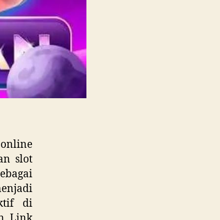
online
n slot
ebagai
enjadi
tif di
n Link