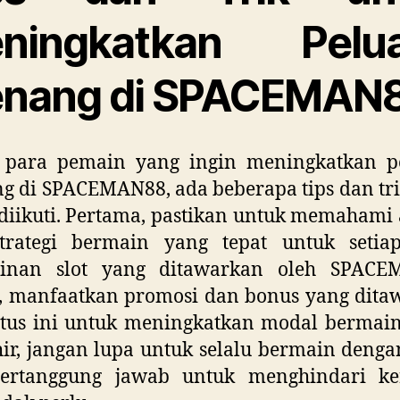
ningkatkan Pelu
nang di SPACEMAN
 para pemain yang ingin meningkatkan p
 di SPACEMAN88, ada beberapa tips dan tr
diikuti. Pertama, pastikan untuk memahami
trategi bermain yang tepat untuk setiap
inan slot yang ditawarkan oleh SPACE
, manfaatkan promosi dan bonus yang dita
itus ini untuk meningkatkan modal bermai
ir, jangan lupa untuk selalu bermain denga
ertanggung jawab untuk menghindari ke