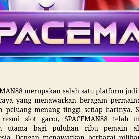
MAN88 merupakan salah satu platform judi 
rcaya yang menawarkan beragam permaina
n peluang menang tinggi setiap harinya. S
 resmi slot gacor, SPACEMAN88 telah m
an utama bagi puluhan ribu pemain ak
esia. Dengan menawarkan berbagai piliha