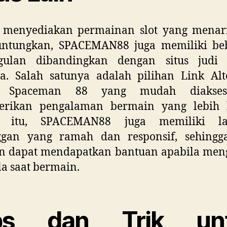
n menyediakan permainan slot yang menar
ntungkan, SPACEMAN88 juga memiliki be
gulan dibandingkan dengan situs judi 
a. Salah satunya adalah pilihan Link Alt
n Spaceman 88 yang mudah diakse
rikan pengalaman bermain yang lebih l
n itu, SPACEMAN88 juga memiliki l
ggan yang ramah dan responsif, sehingg
n dapat mendapatkan bantuan apabila men
a saat bermain.
ps dan Trik un