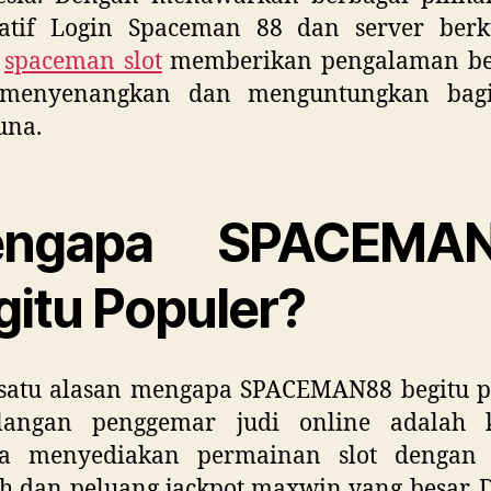
natif Login Spaceman 88 dan server berku
,
spaceman slot
memberikan pengalaman b
menyenangkan dan menguntungkan bag
una.
ngapa SPACEMA
gitu Populer?
 satu alasan mengapa SPACEMAN88 begitu p
langan penggemar judi online adalah 
a menyediakan permainan slot dengan 
h dan peluang jackpot maxwin yang besar.