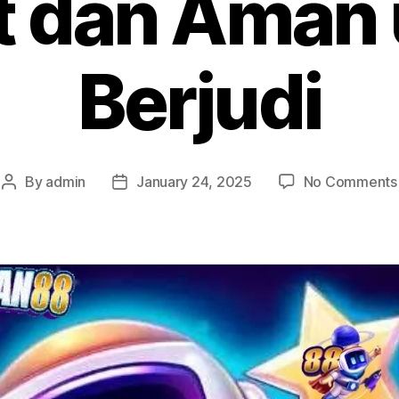
t dan Aman 
Berjudi
By
admin
January 24, 2025
No Comments
Post
Post
author
date