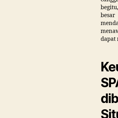
begit
besar
menda
menaw
dapat
Ke
SP
di
Sit