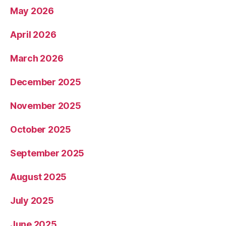
May 2026
April 2026
March 2026
December 2025
November 2025
October 2025
September 2025
August 2025
July 2025
June 2025