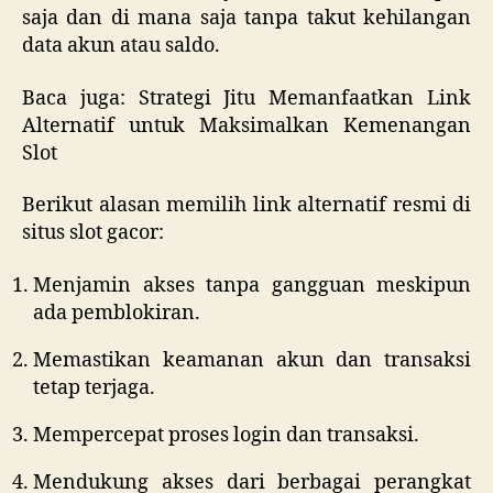
saja dan di mana saja tanpa takut kehilangan
data akun atau saldo.
Baca juga: Strategi Jitu Memanfaatkan Link
Alternatif untuk Maksimalkan Kemenangan
Slot
Berikut alasan memilih link alternatif resmi di
situs slot gacor:
Menjamin akses tanpa gangguan meskipun
ada pemblokiran.
Memastikan keamanan akun dan transaksi
tetap terjaga.
Mempercepat proses login dan transaksi.
Mendukung akses dari berbagai perangkat