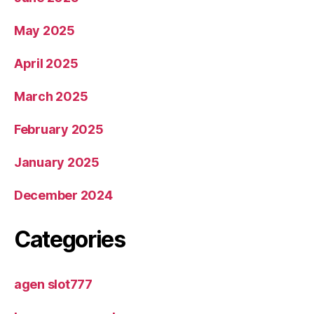
May 2025
April 2025
March 2025
February 2025
January 2025
December 2024
Categories
agen slot777