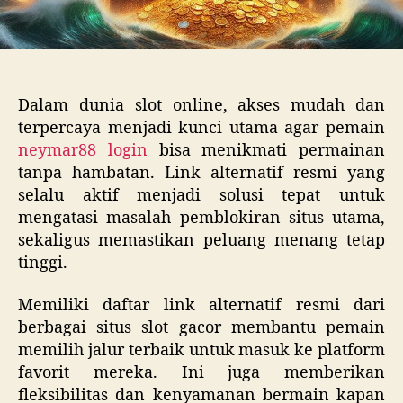
Dalam dunia slot online, akses mudah dan
terpercaya menjadi kunci utama agar pemain
neymar88 login
bisa menikmati permainan
tanpa hambatan. Link alternatif resmi yang
selalu aktif menjadi solusi tepat untuk
mengatasi masalah pemblokiran situs utama,
sekaligus memastikan peluang menang tetap
tinggi.
Memiliki daftar link alternatif resmi dari
berbagai situs slot gacor membantu pemain
memilih jalur terbaik untuk masuk ke platform
favorit mereka. Ini juga memberikan
fleksibilitas dan kenyamanan bermain kapan