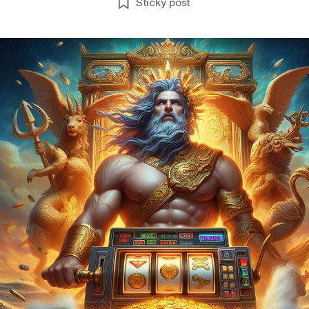
Sticky post
10
Daft
Situ
Slot
Gac
Link
Alte
Res
den
Pel
Men
Ting
202