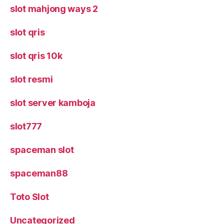
slot mahjong ways 2
slot qris
slot qris 10k
slot resmi
slot server kamboja
slot777
spaceman slot
spaceman88
Toto Slot
Uncategorized