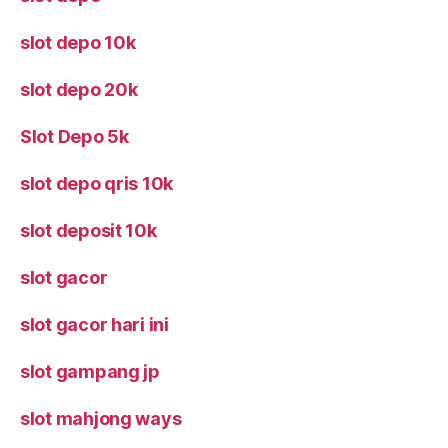
slot depo 10k
slot depo 20k
Slot Depo 5k
slot depo qris 10k
slot deposit 10k
slot gacor
slot gacor hari ini
slot gampang jp
slot mahjong ways