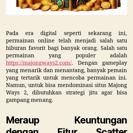
Pada era digital seperti sekarang ini,
permainan online telah menjadi salah satu
hiburan favorit bagi banyak orang. Salah satu
permainan yang populer adalah
https://majongways2.com/
. Dengan gameplay
yang menarik dan menantang, banyak pemain
yang tertarik untuk mencoba permainan ini.
Namun, untuk bisa mendominasi situs Majong
Ways 2, dibutuhkan strategi jitu agar bisa
gampang menang.
Meraup Keuntungan
dengan Fitur Scatter