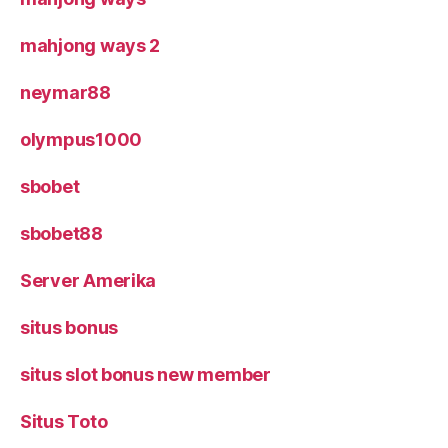
mahjong ways 2
neymar88
olympus1000
sbobet
sbobet88
Server Amerika
situs bonus
situs slot bonus new member
Situs Toto