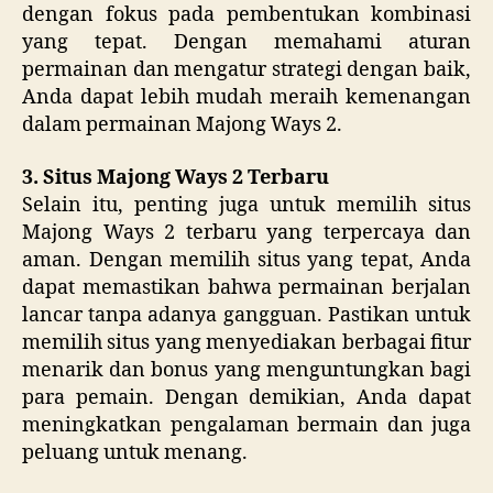
dengan fokus pada pembentukan kombinasi
yang tepat. Dengan memahami aturan
permainan dan mengatur strategi dengan baik,
Anda dapat lebih mudah meraih kemenangan
dalam permainan Majong Ways 2.
3. Situs Majong Ways 2 Terbaru
Selain itu, penting juga untuk memilih situs
Majong Ways 2 terbaru yang terpercaya dan
aman. Dengan memilih situs yang tepat, Anda
dapat memastikan bahwa permainan berjalan
lancar tanpa adanya gangguan. Pastikan untuk
memilih situs yang menyediakan berbagai fitur
menarik dan bonus yang menguntungkan bagi
para pemain. Dengan demikian, Anda dapat
meningkatkan pengalaman bermain dan juga
peluang untuk menang.