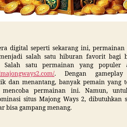
ra digital seperti sekarang ini, permainan
 menjadi salah satu hiburan favorit bagi 
. Salah satu permainan yang populer 
//majongways2.com/
. Dengan gameplay
ik dan menantang, banyak pemain yang te
 mencoba permainan ini. Namun, untu
minasi situs Majong Ways 2, dibutuhkan st
gar bisa gampang menang.