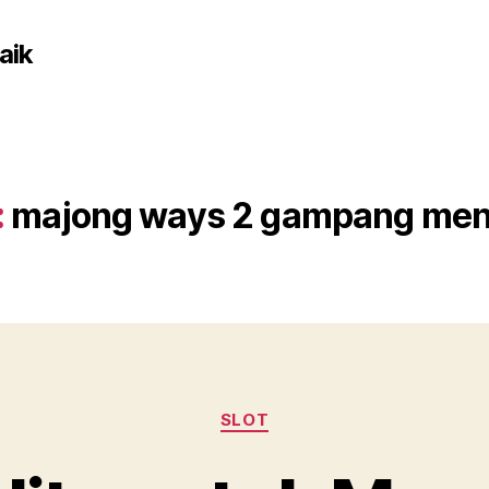
aik
:
majong ways 2 gampang me
Categories
SLOT