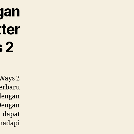
an
ter
 2
 Ways 2
erbaru
dengan
Dengan
dapat
hadapi