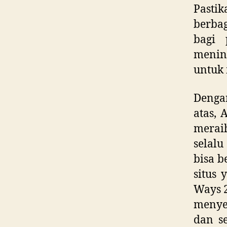
Pasti
berba
bagi 
menin
untuk
Dengan
atas,
merai
selal
bisa b
situs
Ways 
menye
dan s