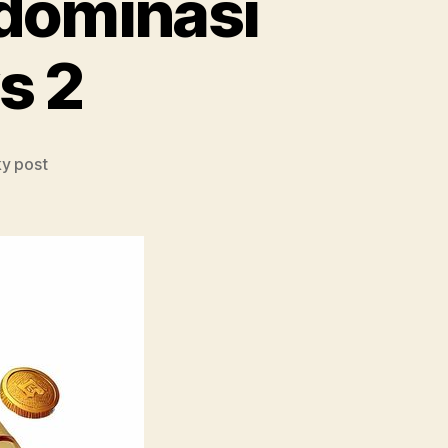
ndominasi
s 2
ky post
i