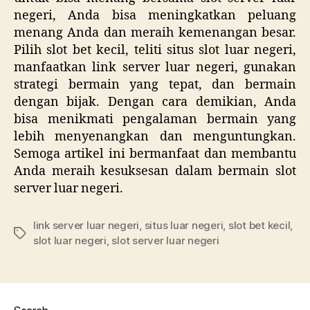
negeri, Anda bisa meningkatkan peluang
menang Anda dan meraih kemenangan besar.
Pilih slot bet kecil, teliti situs slot luar negeri,
manfaatkan link server luar negeri, gunakan
strategi bermain yang tepat, dan bermain
dengan bijak. Dengan cara demikian, Anda
bisa menikmati pengalaman bermain yang
lebih menyenangkan dan menguntungkan.
Semoga artikel ini bermanfaat dan membantu
Anda meraih kesuksesan dalam bermain slot
server luar negeri.
link server luar negeri
,
situs luar negeri
,
slot bet kecil
,
Tags
slot luar negeri
,
slot server luar negeri