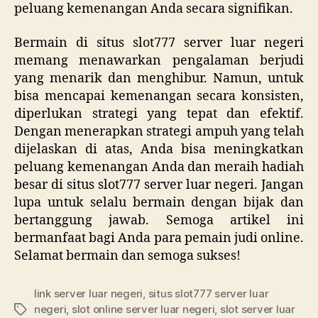
peluang kemenangan Anda secara signifikan.
Bermain di situs slot777 server luar negeri
memang menawarkan pengalaman berjudi
yang menarik dan menghibur. Namun, untuk
bisa mencapai kemenangan secara konsisten,
diperlukan strategi yang tepat dan efektif.
Dengan menerapkan strategi ampuh yang telah
dijelaskan di atas, Anda bisa meningkatkan
peluang kemenangan Anda dan meraih hadiah
besar di situs slot777 server luar negeri. Jangan
lupa untuk selalu bermain dengan bijak dan
bertanggung jawab. Semoga artikel ini
bermanfaat bagi Anda para pemain judi online.
Selamat bermain dan semoga sukses!
link server luar negeri
,
situs slot777 server luar
negeri
,
slot online server luar negeri
,
slot server luar
Tags