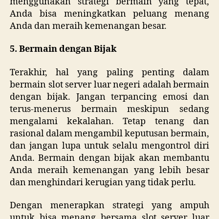
menggunakan strategi bermain yang tepat,
Anda bisa meningkatkan peluang menang
Anda dan meraih kemenangan besar.
5. Bermain dengan Bijak
Terakhir, hal yang paling penting dalam
bermain slot server luar negeri adalah bermain
dengan bijak. Jangan terpancing emosi dan
terus-menerus bermain meskipun sedang
mengalami kekalahan. Tetap tenang dan
rasional dalam mengambil keputusan bermain,
dan jangan lupa untuk selalu mengontrol diri
Anda. Bermain dengan bijak akan membantu
Anda meraih kemenangan yang lebih besar
dan menghindari kerugian yang tidak perlu.
Dengan menerapkan strategi yang ampuh
untuk bisa menang bersama slot server luar