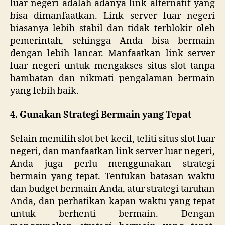
luar negeri adalah adanya link alternatif yang
bisa dimanfaatkan. Link server luar negeri
biasanya lebih stabil dan tidak terblokir oleh
pemerintah, sehingga Anda bisa bermain
dengan lebih lancar. Manfaatkan link server
luar negeri untuk mengakses situs slot tanpa
hambatan dan nikmati pengalaman bermain
yang lebih baik.
4. Gunakan Strategi Bermain yang Tepat
Selain memilih slot bet kecil, teliti situs slot luar
negeri, dan manfaatkan link server luar negeri,
Anda juga perlu menggunakan strategi
bermain yang tepat. Tentukan batasan waktu
dan budget bermain Anda, atur strategi taruhan
Anda, dan perhatikan kapan waktu yang tepat
untuk berhenti bermain. Dengan