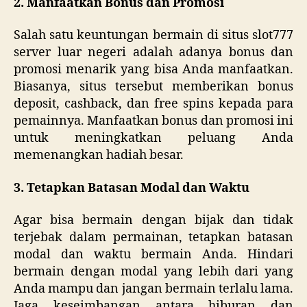
2. Manfaatkan Bonus dan Promosi
Salah satu keuntungan bermain di situs slot777
server luar negeri adalah adanya bonus dan
promosi menarik yang bisa Anda manfaatkan.
Biasanya, situs tersebut memberikan bonus
deposit, cashback, dan free spins kepada para
pemainnya. Manfaatkan bonus dan promosi ini
untuk meningkatkan peluang Anda
memenangkan hadiah besar.
3. Tetapkan Batasan Modal dan Waktu
Agar bisa bermain dengan bijak dan tidak
terjebak dalam permainan, tetapkan batasan
modal dan waktu bermain Anda. Hindari
bermain dengan modal yang lebih dari yang
Anda mampu dan jangan bermain terlalu lama.
Jaga keseimbangan antara hiburan dan