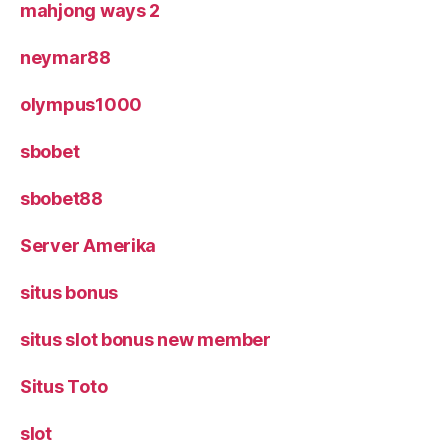
mahjong ways 2
neymar88
olympus1000
sbobet
sbobet88
Server Amerika
situs bonus
situs slot bonus new member
Situs Toto
slot