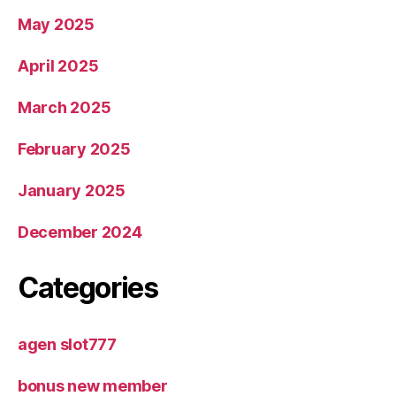
May 2025
April 2025
March 2025
February 2025
January 2025
December 2024
Categories
agen slot777
bonus new member