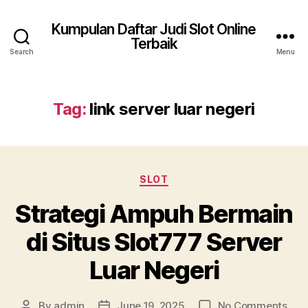
Kumpulan Daftar Judi Slot Online
Terbaik
Search
Menu
Tag:
link server luar negeri
Categories
SLOT
Strategi Ampuh Bermain
di Situs Slot777 Server
Luar Negeri
on
By
admin
June 19, 2025
No Comments
Post
Post