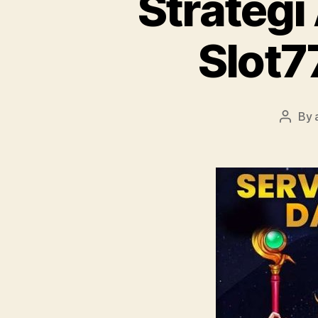
Strategi
Slot7
By
Post
autho