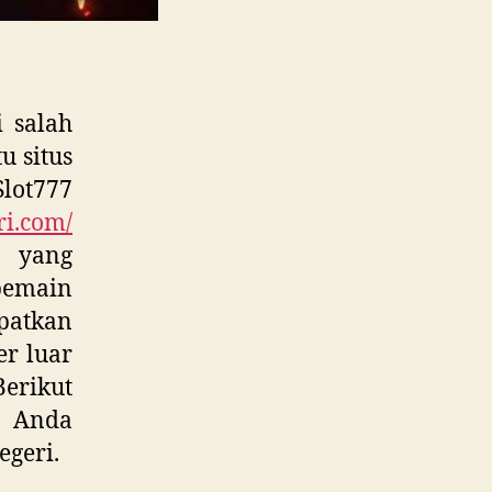
i salah
u situs
lot777
ri.com/
t yang
pemain
atkan
er luar
Berikut
a Anda
egeri.