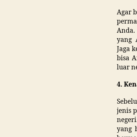
Agar b
perma
Anda.
yang 
Jaga 
bisa A
luar n
4. Ken
Sebel
jenis 
negeri
yang 