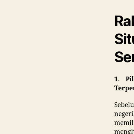
Ra
Si
Se
1. Pi
Terpe
Sebel
negeri
memil
mengh