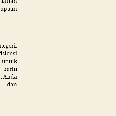
rmainan
ampuan
egeri,
isiensi
 untuk
 perlu
n, Anda
a dan