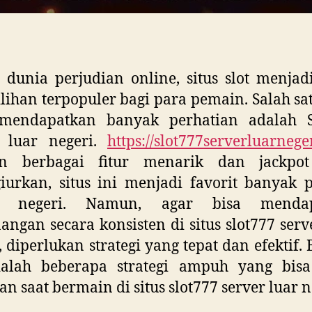
dunia perjudian online, situs slot menjad
ilihan terpopuler bagi para pemain. Salah sat
mendapatkan banyak perhatian adalah S
r luar negeri.
https://slot777serverluarnege
n berbagai fitur menarik dan jackpo
iurkan, situs ini menjadi favorit banyak 
m negeri. Namun, agar bisa mendap
ngan secara konsisten di situs slot777 serv
, diperlukan strategi yang tepat dan efektif. 
dalah beberapa strategi ampuh yang bis
an saat bermain di situs slot777 server luar n