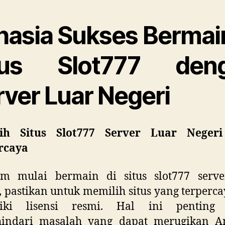
hasia Sukses Bermain
tus Slot777 den
rver Luar Negeri
lih Situs Slot777 Server Luar Neger
rcaya
um mulai bermain di situs slot777 serve
, pastikan untuk memilih situs yang terperc
iki lisensi resmi. Hal ini penting
indari masalah yang dapat merugikan A