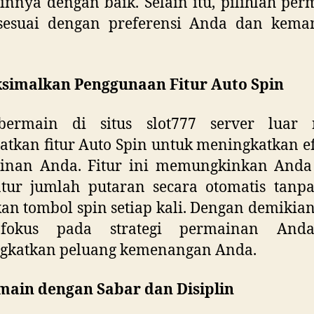
nnya dengan baik. Selain itu, pilihlah pe
sesuai dengan preferensi Anda dan kem
ksimalkan Penggunaan Fitur Auto Spin
bermain di situs slot777 server luar n
tkan fitur Auto Spin untuk meningkatkan ef
inan Anda. Fitur ini memungkinkan Anda
tur jumlah putaran secara otomatis tanpa
n tombol spin setiap kali. Dengan demikia
 fokus pada strategi permainan And
gkatkan peluang kemenangan Anda.
rmain dengan Sabar dan Disiplin