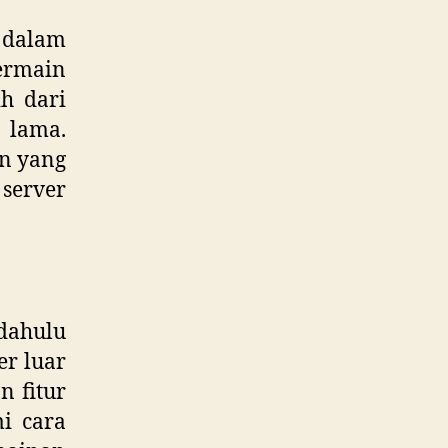
k dalam
ermain
h dari
 lama.
n yang
 server
dahulu
er luar
n fitur
i cara