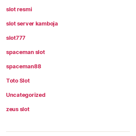
slot resmi
slot server kamboja
slot777
spaceman slot
spaceman88
Toto Slot
Uncategorized
zeus slot