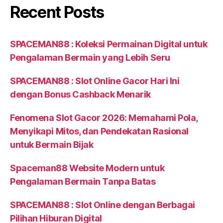
Recent Posts
SPACEMAN88 : Koleksi Permainan Digital untuk
Pengalaman Bermain yang Lebih Seru
SPACEMAN88 : Slot Online Gacor Hari Ini
dengan Bonus Cashback Menarik
Fenomena Slot Gacor 2026: Memahami Pola,
Menyikapi Mitos, dan Pendekatan Rasional
untuk Bermain Bijak
Spaceman88 Website Modern untuk
Pengalaman Bermain Tanpa Batas
SPACEMAN88 : Slot Online dengan Berbagai
Pilihan Hiburan Digital