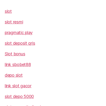
slot
slot resmi
pragmatic play
slot deposit qris
Slot bonus
link sbobet88
depo slot
link slot gacor
slot depo 5000