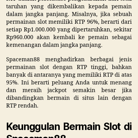
taruhan yang dikembalikan kepada pemain
dalam jangka panjang. Misalnya, jika sebuah
permainan slot memiliki RTP 96%, berarti dari
setiap Rp1.000.000 yang dipertaruhkan, sekitar
Rp960.000 akan kembali ke pemain sebagai
kemenangan dalam jangka panjang.
Spaceman88 menghadirkan berbagai jenis
permainan slot dengan RTP tinggi, bahkan
banyak di antaranya yang memiliki RTP di atas
95%. Ini berarti peluang Anda untuk menang
dan meraih jackpot semakin besar jika
dibandingkan bermain di situs lain dengan
RTP rendah.
Keunggulan Bermain Slot di