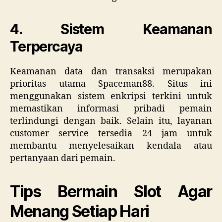
4. Sistem Keamanan
Terpercaya
Keamanan data dan transaksi merupakan
prioritas utama Spaceman88. Situs ini
menggunakan sistem enkripsi terkini untuk
memastikan informasi pribadi pemain
terlindungi dengan baik. Selain itu, layanan
customer service tersedia 24 jam untuk
membantu menyelesaikan kendala atau
pertanyaan dari pemain.
Tips Bermain Slot Agar
Menang Setiap Hari