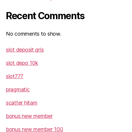
Recent Comments
No comments to show.
slot deposit qris
slot depo 10k
slot777
pragmatic
scatter hitam
bonus new member
bonus new member 100