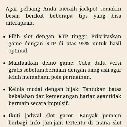
Agar peluang Anda meraih jackpot semakin
besar, berikut beberapa tips yang bisa
diterapkan:
Pilih slot dengan RTP tinggi: Prioritaskan
game dengan RTP di atas 95% untuk hasil
optimal.
Manfaatkan demo game: Coba dulu versi
gratis sebelum bermain dengan uang asli agar
lebih memahami pola permainan.
Kelola modal dengan bijak: Tentukan batas
kekalahan dan kemenangan harian agar tidak
bermain secara impulsif.
Ikuti jadwal slot gacor: Banyak pemain
berbagi info jam-jam tertentu di mana slot