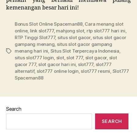
pemain yang berhasil membawa pulang
kemenangan besar hari ini!
Bonus Slot Online Spaceman88
,
Cara menang slot
online
,
link slot777
,
mahjong slot
,
rtp slot777 hari ini
,
RTP Tinggi Slot777
,
situs slot gacor
,
situs slot gacor
gampang menang
,
situs slot gacor gampang
menang hari ini
,
Situs Slot Terpercaya Indonesia
,
Tags
situs slot777 login
,
slot
,
slot 777
,
slot gacor
,
slot
gacor 777
,
slot gacor hari ini
,
slot777
,
slot777
alternatif
,
slot777 online login
,
slot777 resmi
,
Slot777
Spaceman88
Search
SEARCH