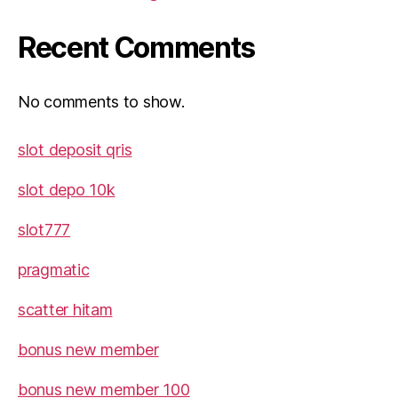
Recent Comments
No comments to show.
slot deposit qris
slot depo 10k
slot777
pragmatic
scatter hitam
bonus new member
bonus new member 100