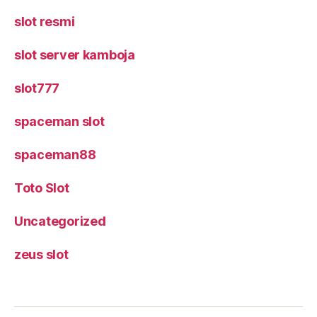
slot resmi
slot server kamboja
slot777
spaceman slot
spaceman88
Toto Slot
Uncategorized
zeus slot