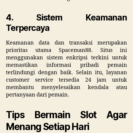
4. Sistem Keamanan
Terpercaya
Keamanan data dan transaksi merupakan
prioritas utama Spaceman88. Situs ini
menggunakan sistem enkripsi terkini untuk
memastikan informasi pribadi pemain
terlindungi dengan baik. Selain itu, layanan
customer service tersedia 24 jam untuk
membantu menyelesaikan kendala atau
pertanyaan dari pemain.
Tips Bermain Slot Agar
Menang Setiap Hari