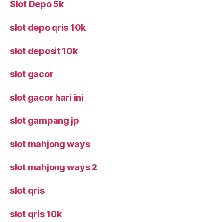
Slot Depo 5k
slot depo qris 10k
slot deposit 10k
slot gacor
slot gacor hari ini
slot gampang jp
slot mahjong ways
slot mahjong ways 2
slot qris
slot qris 10k