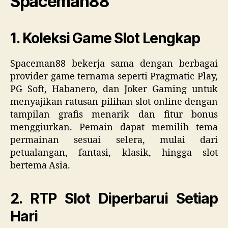
Spaceman88
1. Koleksi Game Slot Lengkap
Spaceman88 bekerja sama dengan berbagai
provider game ternama seperti Pragmatic Play,
PG Soft, Habanero, dan Joker Gaming untuk
menyajikan ratusan pilihan slot online dengan
tampilan grafis menarik dan fitur bonus
menggiurkan. Pemain dapat memilih tema
permainan sesuai selera, mulai dari
petualangan, fantasi, klasik, hingga slot
bertema Asia.
2. RTP Slot Diperbarui Setiap
Hari