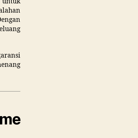
 untuk
alahan
engan
eluang
aransi
menang
sme