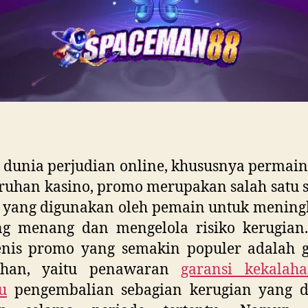
dunia perjudian online, khususnya permain
ruhan kasino, promo merupakan salah satu s
 yang digunakan oleh pemain untuk mening
ng menang dan mengelola risiko kerugian.
jenis promo yang semakin populer adalah g
ahan, yaitu penawaran
garansi kekalah
u
pengembalian sebagian kerugian yang d