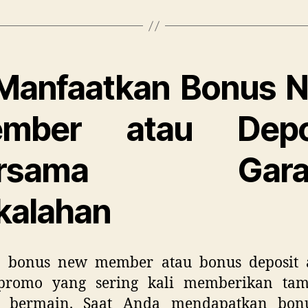
 Manfaatkan Bonus 
mber atau Depo
ersama Garan
kalahan
 bonus new member atau bonus deposit 
 promo yang sering kali memberikan ta
 bermain. Saat Anda mendapatkan bonu