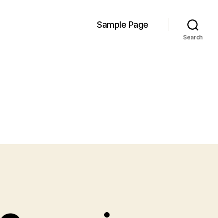
Sample Page
Search