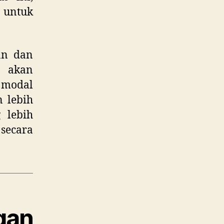
untuk
an dan
 akan
 modal
n lebih
 lebih
secara
gan