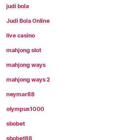
judi bola
Judi Bola Online
live casino
mahjong slot
mahjong ways
mahjong ways 2
neymar88
olympus1000
sbobet
sbobet88