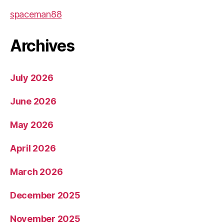
spaceman88
Archives
July 2026
June 2026
May 2026
April 2026
March 2026
December 2025
November 2025