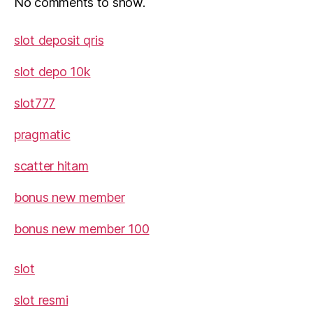
No comments to show.
slot deposit qris
slot depo 10k
slot777
pragmatic
scatter hitam
bonus new member
bonus new member 100
slot
slot resmi