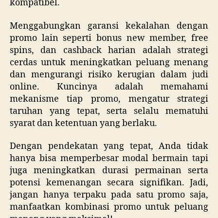
kompatibel.
Menggabungkan garansi kekalahan dengan
promo lain seperti bonus new member, free
spins, dan cashback harian adalah strategi
cerdas untuk meningkatkan peluang menang
dan mengurangi risiko kerugian dalam judi
online. Kuncinya adalah memahami
mekanisme tiap promo, mengatur strategi
taruhan yang tepat, serta selalu mematuhi
syarat dan ketentuan yang berlaku.
Dengan pendekatan yang tepat, Anda tidak
hanya bisa memperbesar modal bermain tapi
juga meningkatkan durasi permainan serta
potensi kemenangan secara signifikan. Jadi,
jangan hanya terpaku pada satu promo saja,
manfaatkan kombinasi promo untuk peluang