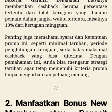
bekerja. Garansi kekalahan biasanya
memberikan cashback berupa persentase
tertentu dari total kerugian yang dialami
pemain dalam jangka waktu tertentu, misalnya
10% dari kerugian mingguan.
Penting juga memahami syarat dan ketentuan
promo ini, seperti minimal taruhan, periode
penghitungan kerugian, serta batas maksimal
cashback yang bisa diterima. Dengan
pemahaman ini, Anda bisa mengatur strategi
taruhan agar tetap memenuhi kriteria promo
tanpa mengorbankan peluang menang.
2. Manfaatkan Bonus New