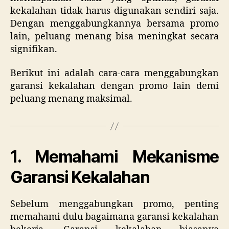
kekalahan tidak harus digunakan sendiri saja.
Dengan menggabungkannya bersama promo
lain, peluang menang bisa meningkat secara
signifikan.
Berikut ini adalah cara-cara menggabungkan
garansi kekalahan dengan promo lain demi
peluang menang maksimal.
1. Memahami Mekanisme
Garansi Kekalahan
Sebelum menggabungkan promo, penting
memahami dulu bagaimana garansi kekalahan