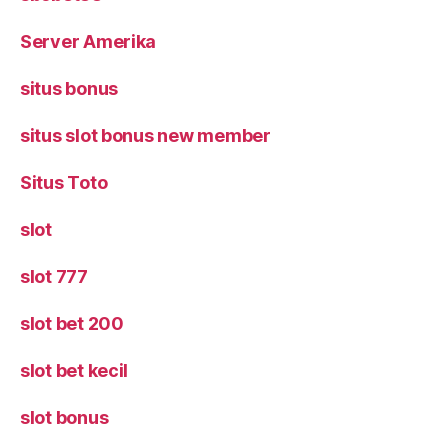
Server Amerika
situs bonus
situs slot bonus new member
Situs Toto
slot
slot 777
slot bet 200
slot bet kecil
slot bonus