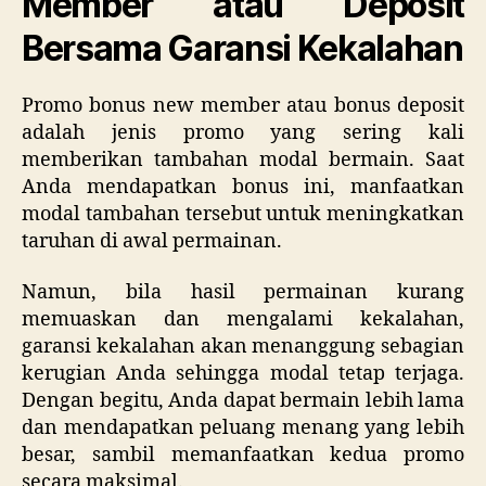
Member atau Deposit
Bersama Garansi Kekalahan
Promo bonus new member atau bonus deposit
adalah jenis promo yang sering kali
memberikan tambahan modal bermain. Saat
Anda mendapatkan bonus ini, manfaatkan
modal tambahan tersebut untuk meningkatkan
taruhan di awal permainan.
Namun, bila hasil permainan kurang
memuaskan dan mengalami kekalahan,
garansi kekalahan akan menanggung sebagian
kerugian Anda sehingga modal tetap terjaga.
Dengan begitu, Anda dapat bermain lebih lama
dan mendapatkan peluang menang yang lebih
besar, sambil memanfaatkan kedua promo
secara maksimal.