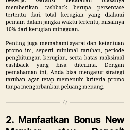
bekerja. Garansi kekalahan biasanya
memberikan cashback berupa persentase
tertentu dari total kerugian yang dialami
pemain dalam jangka waktu tertentu, misalnya
10% dari kerugian mingguan.
Penting juga memahami syarat dan ketentuan
promo ini, seperti minimal taruhan, periode
penghitungan kerugian, serta batas maksimal
cashback yang bisa diterima. Dengan
pemahaman ini, Anda bisa mengatur strategi
taruhan agar tetap memenuhi kriteria promo
tanpa mengorbankan peluang menang.
2. Manfaatkan Bonus New