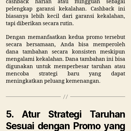
cashback harian atau mingguan sebagai
pelengkap garansi kekalahan. Cashback ini
biasanya lebih kecil dari garansi kekalahan,
tapi diberikan secara rutin.
Dengan memanfaatkan kedua promo tersebut
secara bersamaan, Anda bisa memperoleh
dana tambahan secara konsisten meskipun
mengalami kekalahan. Dana tambahan ini bisa
digunakan untuk memperbesar taruhan atau
mencoba strategi baru yang dapat
meningkatkan peluang kemenangan.
5. Atur Strategi Taruhan
Sesuai dengan Promo yang