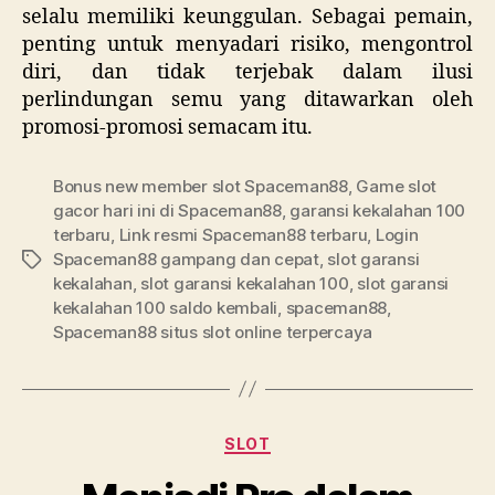
selalu memiliki keunggulan. Sebagai pemain,
penting untuk menyadari risiko, mengontrol
diri, dan tidak terjebak dalam ilusi
perlindungan semu yang ditawarkan oleh
promosi-promosi semacam itu.
Bonus new member slot Spaceman88
,
Game slot
gacor hari ini di Spaceman88
,
garansi kekalahan 100
terbaru
,
Link resmi Spaceman88 terbaru
,
Login
Spaceman88 gampang dan cepat
,
slot garansi
Tags
kekalahan
,
slot garansi kekalahan 100
,
slot garansi
kekalahan 100 saldo kembali
,
spaceman88
,
Spaceman88 situs slot online terpercaya
Categories
SLOT