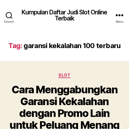
Kumpulan Daftar Judi Slot Online
Terbaik
Search
Menu
Tag:
garansi kekalahan 100 terbaru
Categories
SLOT
Cara Menggabungkan
Garansi Kekalahan
dengan Promo Lain
untuk Peluang Menang