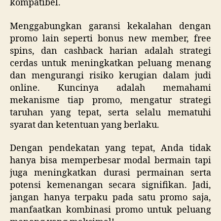
kompatibel.
Menggabungkan garansi kekalahan dengan
promo lain seperti bonus new member, free
spins, dan cashback harian adalah strategi
cerdas untuk meningkatkan peluang menang
dan mengurangi risiko kerugian dalam judi
online. Kuncinya adalah memahami
mekanisme tiap promo, mengatur strategi
taruhan yang tepat, serta selalu mematuhi
syarat dan ketentuan yang berlaku.
Dengan pendekatan yang tepat, Anda tidak
hanya bisa memperbesar modal bermain tapi
juga meningkatkan durasi permainan serta
potensi kemenangan secara signifikan. Jadi,
jangan hanya terpaku pada satu promo saja,
manfaatkan kombinasi promo untuk peluang