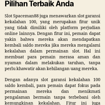
Pilihan Terbaik Anda
Slot Spaceman88 juga menawarkan slot garansi
kekalahan 100, yang merupakan fitur unik
yang tidak dimiliki oleh platform perjudian
online lainnya. Dengan fitur ini, pemain dapat
yakin bahwa mereka akan mendapatkan
kembali saldo mereka jika mereka mengalami
kekalahan dalam permainan slot. Hal ini
membuat para pemain merasa aman dan
nyaman dalam melakukan taruhan, tanpa
perlu khawatir akan kehilangan uang mereka.
Dengan adanya slot garansi kekalahan 100
saldo kembali, para pemain dapat fokus pada
permainan mereka dan menikmati
pengalaman bermain tanpa terbebani oleh
kemungkinan kekalahan. Fitur ini juga