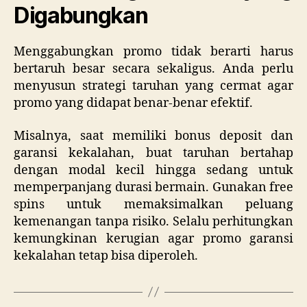
Digabungkan
Menggabungkan promo tidak berarti harus
bertaruh besar secara sekaligus. Anda perlu
menyusun strategi taruhan yang cermat agar
promo yang didapat benar-benar efektif.
Misalnya, saat memiliki bonus deposit dan
garansi kekalahan, buat taruhan bertahap
dengan modal kecil hingga sedang untuk
memperpanjang durasi bermain. Gunakan free
spins untuk memaksimalkan peluang
kemenangan tanpa risiko. Selalu perhitungkan
kemungkinan kerugian agar promo garansi
kekalahan tetap bisa diperoleh.