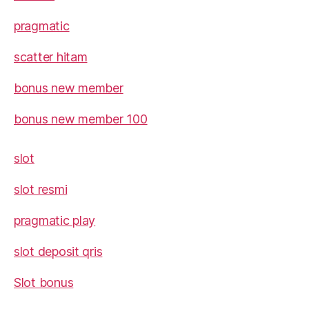
pragmatic
scatter hitam
bonus new member
bonus new member 100
slot
slot resmi
pragmatic play
slot deposit qris
Slot bonus