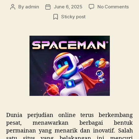
on
By
admin
June 6, 2025
No Comments
Post
Post
Dal
author
date
Sticky post
Duni
Perj
Onli
Inila
Alas
Spa
Jadi
Pilih
Uta
Dunia perjudian online terus berkembang
pesat, menawarkan berbagai bentuk
permainan yang menarik dan inovatif. Salah
satu situs yang belakangan ini mencuri