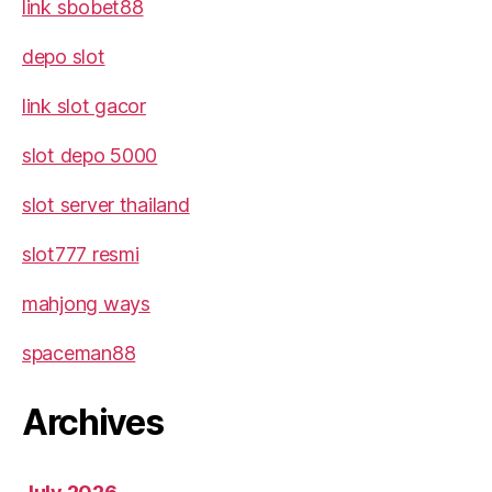
link sbobet88
depo slot
link slot gacor
slot depo 5000
slot server thailand
slot777 resmi
mahjong ways
spaceman88
Archives