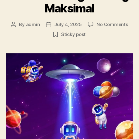
Maksimal
on
By
admin
July 4, 2025
No Comments
Post
Post
Cara
author
date
Sticky post
Men
Gara
Keka
deng
Pro
Lain
untu
Pelu
Men
Maks