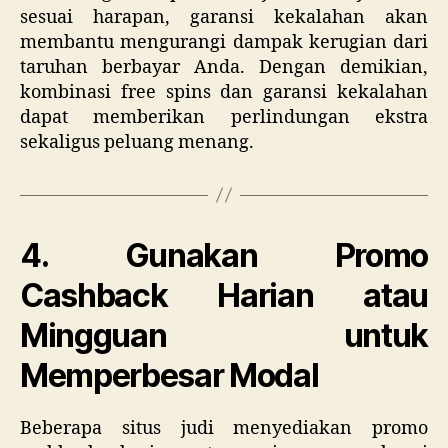
sesuai harapan, garansi kekalahan akan
membantu mengurangi dampak kerugian dari
taruhan berbayar Anda. Dengan demikian,
kombinasi free spins dan garansi kekalahan
dapat memberikan perlindungan ekstra
sekaligus peluang menang.
4. Gunakan Promo
Cashback Harian atau
Mingguan untuk
Memperbesar Modal
Beberapa situs judi menyediakan promo