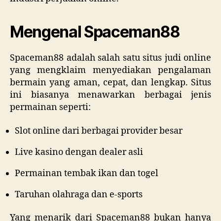
Mengenal Spaceman88
Spaceman88 adalah salah satu situs judi online
yang mengklaim menyediakan pengalaman
bermain yang aman, cepat, dan lengkap. Situs
ini biasanya menawarkan berbagai jenis
permainan seperti:
Slot online dari berbagai provider besar
Live kasino dengan dealer asli
Permainan tembak ikan dan togel
Taruhan olahraga dan e-sports
Yang menarik dari Spaceman88 bukan hanya