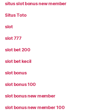
situs slot bonus new member
Situs Toto
slot
slot 777
slot bet 200
slot bet kecil
slot bonus
slot bonus 100
slot bonus new member
slot bonus new member 100