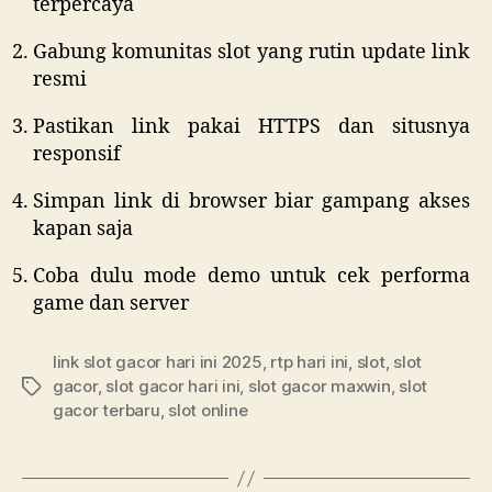
terpercaya
Gabung komunitas slot yang rutin update link
resmi
Pastikan link pakai HTTPS dan situsnya
responsif
Simpan link di browser biar gampang akses
kapan saja
Coba dulu mode demo untuk cek performa
game dan server
link slot gacor hari ini 2025
,
rtp hari ini
,
slot
,
slot
gacor
,
slot gacor hari ini
,
slot gacor maxwin
,
slot
Tags
gacor terbaru
,
slot online