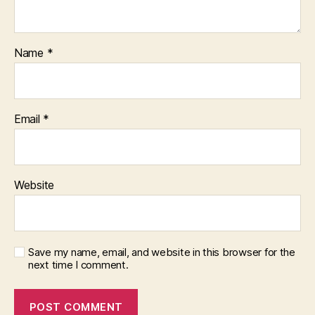
Name
*
Email
*
Website
Save my name, email, and website in this browser for the
next time I comment.