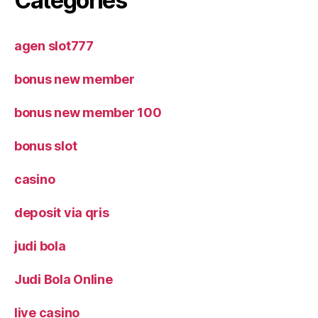
Categories
agen slot777
bonus new member
bonus new member 100
bonus slot
casino
deposit via qris
judi bola
Judi Bola Online
live casino