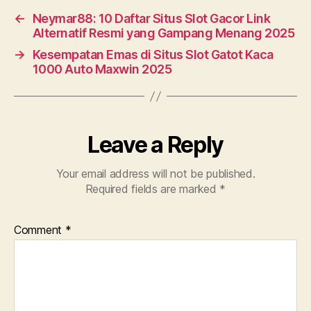
←
Neymar88: 10 Daftar Situs Slot Gacor Link
Alternatif Resmi yang Gampang Menang 2025
→
Kesempatan Emas di Situs Slot Gatot Kaca
1000 Auto Maxwin 2025
Leave a Reply
Your email address will not be published.
Required fields are marked
*
Comment
*