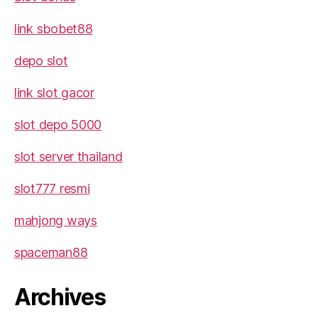
link sbobet88
depo slot
link slot gacor
slot depo 5000
slot server thailand
slot777 resmi
mahjong ways
spaceman88
Archives